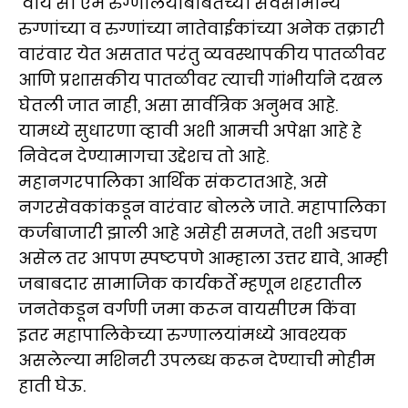
वाय सी एम रुग्णालयाबाबतच्या सर्वसामान्य
रुग्णांच्या व रुग्णांच्या नातेवाईकांच्या अनेक तक्रारी
वारंवार येत असतात परंतु व्यवस्थापकीय पातळीवर
आणि प्रशासकीय पातळीवर त्याची गांभीर्याने दखल
घेतली जात नाही, असा सार्वत्रिक अनुभव आहे.
यामध्ये सुधारणा व्हावी अशी आमची अपेक्षा आहे हे
निवेदन देण्यामागचा उद्देशच तो आहे.
महानगरपालिका आर्थिक संकटातआहे, असे
नगरसेवकांकडून वारंवार बोलले जाते. महापालिका
कर्जबाजारी झाली आहे असेही समजते, तशी अडचण
असेल तर आपण स्पष्टपणे आम्हाला उत्तर द्यावे, आम्ही
जबाबदार सामाजिक कार्यकर्ते म्हणून शहरातील
जनतेकडून वर्गणी जमा करून वायसीएम किंवा
इतर महापालिकेच्या रुग्णालयांमध्ये आवश्यक
असलेल्या मशिनरी उपलब्ध करून देण्याची मोहीम
हाती घेऊ.