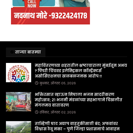
ताज्या बातम्या
महावितरणच्या शहरातील भ्रष्टाचाराला मुंबईतून अभय
? पिंपरी चिंचवड इलेक्ट्रिकल कॉन्ट्रॅक्टर्स
असोसिएशनचा खळबळजनक आरोप !!
बुधवार, ऑगस्ट ०५, २०२६
भक्तिरसात न्हाऊन निघाला भजन सादरीकरण
महोत्सव; २१ भजनी मंडळांच्या सहभागाने चिखलीत
मंगलमय वातावरण
रविवार, ऑगस्ट ०२, २०२६
ताम्हिणी घाट अद्याप वाहतुकीसाठी बंद; अफवांवर
विश्वास ठेवू नका – पुणे जिल्हा प्रशासनाचे आवाहन