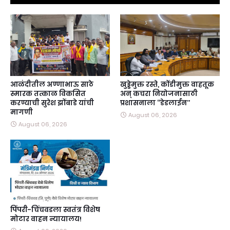
आळंदीतील अण्णाभाऊ साठे
खुड्डेमुक्त रस्ते, कोंडीमुक्त वाहतूक
स्मारक तत्काळ विकसित
अन्‌ कचरा नियोजनासाठी
करण्याची सुरेश झोंबाडे यांची
प्रशासनाला ‘‘डेडलाईन’’
मागणी
August 06, 2026
August 06, 2026
पिंपरी-चिंचवडला स्वतंत्र विशेष
मोटार वाहन न्यायालय!