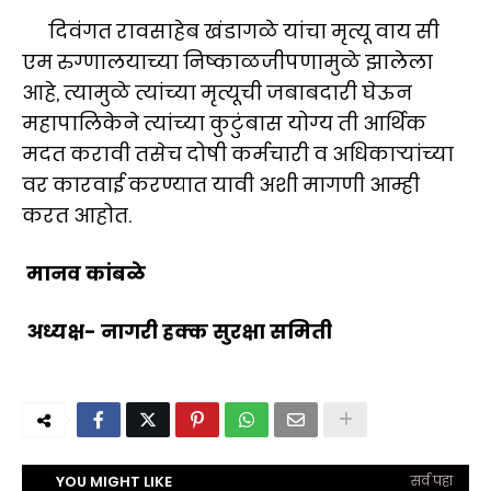
दिवंगत रावसाहेब खंडागळे यांचा मृत्यू वाय सी
एम रुग्णालयाच्या निष्काळजीपणामुळे झालेला
आहे, त्यामुळे त्यांच्या मृत्यूची जबाबदारी घेऊन
महापालिकेने त्यांच्या कुटुंबास योग्य ती आर्थिक
मदत करावी तसेच दोषी कर्मचारी व अधिकाऱ्यांच्या
वर कारवाई करण्यात यावी अशी मागणी आम्ही
करत आहोत.
मानव कांबळे
अध्यक्ष- नागरी हक्क सुरक्षा समिती
YOU MIGHT LIKE
सर्व पहा