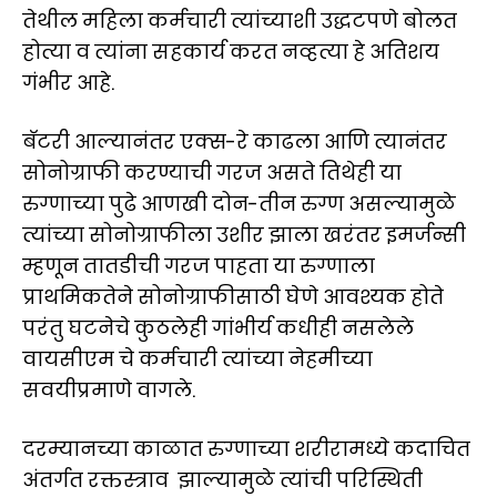
तेथील महिला कर्मचारी त्यांच्याशी उद्धटपणे बोलत
होत्या व त्यांना सहकार्य करत नव्हत्या हे अतिशय
गंभीर आहे.
बॅटरी आल्यानंतर एक्स-रे काढला आणि त्यानंतर
सोनोग्राफी करण्याची गरज असते तिथेही या
रुग्णाच्या पुढे आणखी दोन-तीन रुग्ण असल्यामुळे
त्यांच्या सोनोग्राफीला उशीर झाला खरंतर इमर्जन्सी
म्हणून तातडीची गरज पाहता या रुग्णाला
प्राथमिकतेने सोनोग्राफीसाठी घेणे आवश्यक होते
परंतु घटनेचे कुठलेही गांभीर्य कधीही नसलेले
वायसीएम चे कर्मचारी त्यांच्या नेहमीच्या
सवयीप्रमाणे वागले.
दरम्यानच्या काळात रुग्णाच्या शरीरामध्ये कदाचित
अंतर्गत रक्तस्त्राव झाल्यामुळे त्यांची परिस्थिती