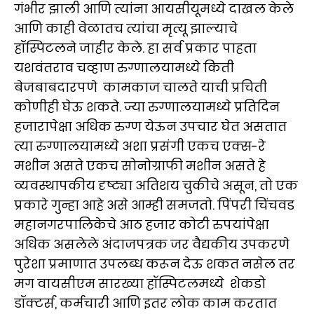
गंभीर झाली आणि त्यांना आयसीयूमध्ये दाखल केले
आणि काही वेळातच त्यांचा मृत्यू झाल्याचे
हॉस्पिटलने जाहीर केले. हा सर्व प्रकार पाहता
यशवंतराव चव्हाण रुग्णालयामध्ये किती
बेजबाबदारपणे कामकाज चालते याची प्रचिती
कोणीही घेऊ शकते. ज्या रुग्णालयामध्ये प्रतिदिन
हजारापेक्षा अधिक रुग्ण येऊन उपचार घेत असतात
त्या रुग्णालयामध्ये अशा प्रसंगी एकच एक्स-रे
मशीन असते एकच सोनोग्राफी मशीन असते हे
व्यवस्थापकीय दृष्ट्या अतिशय चुकीचे असून, तो एक
प्रकारे गुन्हा आहे असे आम्ही समजतो. पिंपरी चिंचवड
महानगरपालिकेचे आठ हजार कोटी रुपयांपेक्षा
अधिक असलेले अंदाजपत्रक जर वैद्यकीय उपकरणे
पुरेशा प्रमाणात उपलब्ध करून देऊ शकत नसेल तर
मग वायसीएम सारख्या हॉस्पिटलमध्ये शेकडो
डॉक्टर्स, कर्मचारी आणि इतर लोक काम करतात