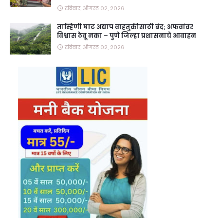
रविवार, ऑगस्ट ०२, २०२६
ताम्हिणी घाट अद्याप वाहतुकीसाठी बंद; अफवांवर
विश्वास ठेवू नका – पुणे जिल्हा प्रशासनाचे आवाहन
रविवार, ऑगस्ट ०२, २०२६