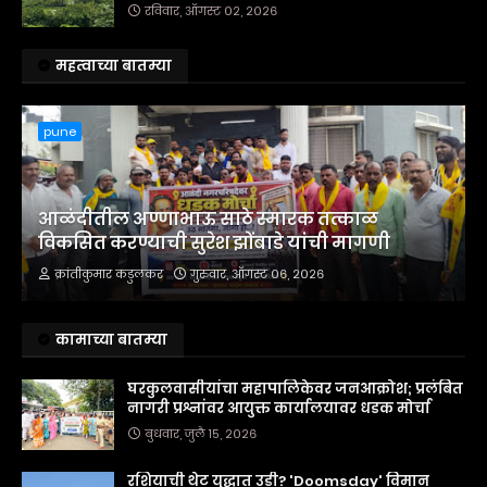
रविवार, ऑगस्ट ०२, २०२६
महत्वाच्या बातम्या
pune
आळंदीतील अण्णाभाऊ साठे स्मारक तत्काळ
विकसित करण्याची सुरेश झोंबाडे यांची मागणी
क्रांतीकुमार कडुलकर
गुरुवार, ऑगस्ट ०६, २०२६
कामाच्या बातम्या
घरकुलवासीयांचा महापालिकेवर जनआक्रोश; प्रलंबित
नागरी प्रश्नांवर आयुक्त कार्यालयावर धडक मोर्चा
बुधवार, जुलै १५, २०२६
रशियाची थेट युद्धात उडी? 'Doomsday' विमान