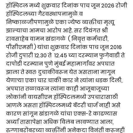
हॉस्पिटल मध्ये शुक्रवार दिनांक पाच जून 2026 रोजी
हॉस्पिटलच्या गैरवस्थापनामुळे व
निष्काळजीपणामुळे एका ज्येष्ठ व्यक्तीचा मृत्यू
झाल्याचा आमचा आरोप आहे. सर दिवंगत श्री
रावसाहेब वामन खंडागळे ( निवृत्त कर्मचारी,
पीसीएमसी ) यांचा शुक्रवार दिनांक पाच जून 2016
रोजी दुपारी 12.30 ते 12.45 च्या दरम्यान फुगेवाडी ते
दापोडी दरम्यान पुणे मुंबई महामार्गावर अपघात
झाला ते स्वतः दुचाकीवरून येत असताना मागून
येणाऱ्या एका चार चाकी कार ने त्यांना धडक दिली,
अपघात तळावरून त्यांना काही आजूबाजूच्या
लोकांनी वायसीएम हॉस्पिटलमध्ये उपचारासाठी
आणले असता हॉस्पिटलमध्ये बॅटरी चार्ज नाही असे
कारण सांगून खंडागळे यांचा एक्स-रे काढण्यास
अर्ध्या तासापेक्षा अधिक विलंब लावण्यात आला,
रुग्णाबरोबरच्या व्यक्तींनी अनेकदा विनंती करूनही