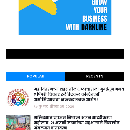
POPULAR
RECENTS
महावितरणच्या शहरातील भ्रष्टाचाराला मुंबईतून अभय
? पिंपरी चिंचवड इलेक्ट्रिकल कॉन्ट्रॅक्टर्स
असोसिएशनचा खळबळजनक आरोप !!
बुधवार, ऑगस्ट ०५, २०२६
भक्तिरसात न्हाऊन निघाला भजन सादरीकरण
महोत्सव; २१ भजनी मंडळांच्या सहभागाने चिखलीत
मंगलमय वातावरण