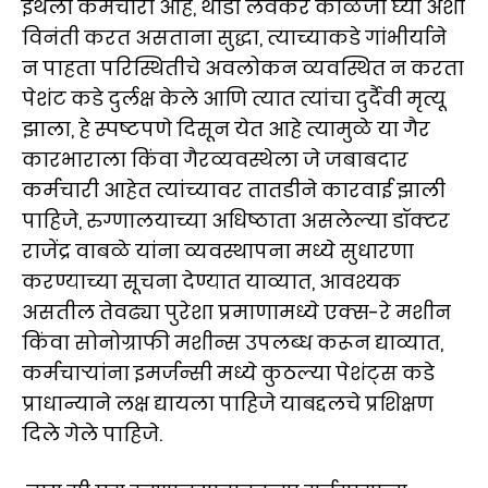
इथला कर्मचारी आहे, थोडी लवकर काळजी घ्या अशी
विनंती करत असताना सुद्धा, त्याच्याकडे गांभीर्याने
न पाहता परिस्थितीचे अवलोकन व्यवस्थित न करता
पेशंट कडे दुर्लक्ष केले आणि त्यात त्यांचा दुर्दैवी मृत्यू
झाला, हे स्पष्टपणे दिसून येत आहे त्यामुळे या गैर
कारभाराला किंवा गैरव्यवस्थेला जे जबाबदार
कर्मचारी आहेत त्यांच्यावर तातडीने कारवाई झाली
पाहिजे, रुग्णालयाच्या अधिष्ठाता असलेल्या डॉक्टर
राजेंद्र वाबळे यांना व्यवस्थापना मध्ये सुधारणा
करण्याच्या सूचना देण्यात याव्यात, आवश्यक
असतील तेवढ्या पुरेशा प्रमाणामध्ये एक्स-रे मशीन
किंवा सोनोग्राफी मशीन्स उपलब्ध करून द्याव्यात,
कर्मचाऱ्यांना इमर्जन्सी मध्ये कुठल्या पेशंट्स कडे
प्राधान्याने लक्ष द्यायला पाहिजे याबद्दलचे प्रशिक्षण
दिले गेले पाहिजे.