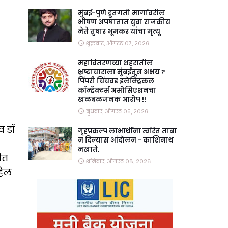
मुंबई-पुणे द्रुतगती मार्गावरील
भीषण अपघातात युवा राजकीय
नेते तुषार भूमकर यांचा मृत्यू
शुक्रवार, ऑगस्ट ०७, २०२६
महावितरणच्या शहरातील
भ्रष्टाचाराला मुंबईतून अभय ?
पिंपरी चिंचवड इलेक्ट्रिकल
कॉन्ट्रॅक्टर्स असोसिएशनचा
खळबळजनक आरोप !!
बुधवार, ऑगस्ट ०५, २०२६
व डॉ
गृहप्रकल्प लाभार्थींना त्वरित ताबा
न दिल्यास आंदोलन - काशिनाथ
नखाते.
तीत
शनिवार, ऑगस्ट ०८, २०२६
हिल