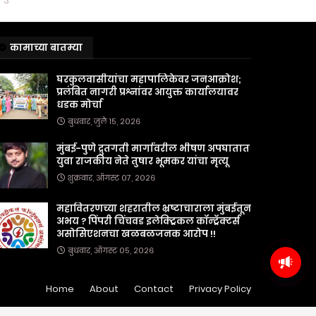
कामाच्या बातम्या
घरकुलवासीयांचा महापालिकेवर जनआक्रोश;
प्रलंबित नागरी प्रश्नांवर आयुक्त कार्यालयावर
धडक मोर्चा
बुधवार, जुलै १५, २०२६
मुंबई-पुणे द्रुतगती मार्गावरील भीषण अपघातात
युवा राजकीय नेते तुषार भूमकर यांचा मृत्यू
शुक्रवार, ऑगस्ट ०७, २०२६
महावितरणच्या शहरातील भ्रष्टाचाराला मुंबईतून
अभय ? पिंपरी चिंचवड इलेक्ट्रिकल कॉन्ट्रॅक्टर्स
असोसिएशनचा खळबळजनक आरोप !!
बुधवार, ऑगस्ट ०५, २०२६
Home
About
Contact
Privacy Policy