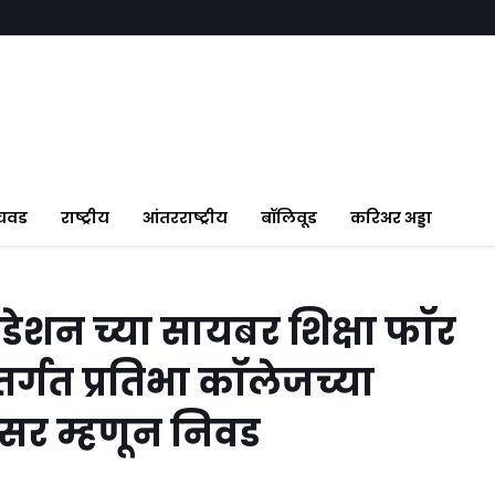
ंचवड
राष्ट्रीय
आंतरराष्ट्रीय
बॉलिवूड
करिअर अड्डा
डेशन च्या सायबर शिक्षा फॉर
तर्गत प्रतिभा कॉलेजच्या
िसर म्हणून निवड