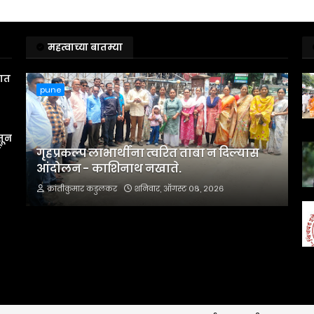
महत्वाच्या बातम्या
तात
pune
तून
स
गृहप्रकल्प लाभार्थींना त्वरित ताबा न दिल्यास
आंदोलन - काशिनाथ नखाते.
क्रांतीकुमार कडुलकर
शनिवार, ऑगस्ट ०८, २०२६