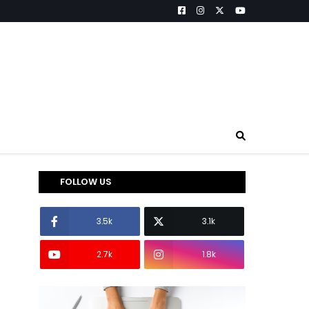
FOLLOW US
3.5k
3.1k
2.7k
1.8k