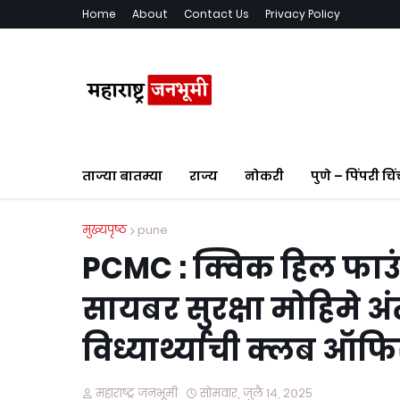
Home
About
Contact Us
Privacy Policy
ताज्या बातम्या
राज्य
नोकरी
पुणे – पिंपरी चि
मुख्यपृष्ठ
pune
PCMC : क्विक हिल फाउं
सायबर सुरक्षा मोहिमे अं
विध्यार्थ्याची क्लब ऑफ
महाराष्ट्र जनभूमी
सोमवार, जुलै १४, २०२५