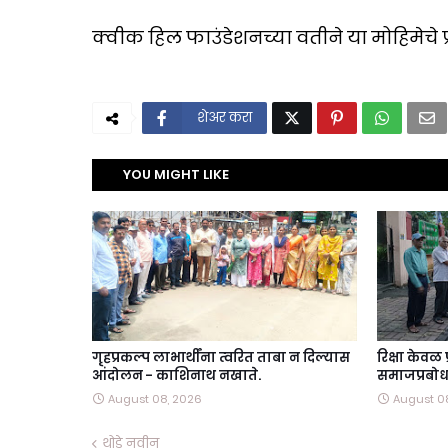
क्वीक हिल फाउंडेशनच्या वतीने या मोहिमेचे प्र
शेअर करा
YOU MIGHT LIKE
गृहप्रकल्प लाभार्थींना त्वरित ताबा न दिल्यास
रिक्षा केवळ
आंदोलन - काशिनाथ नखाते.
समाजप्रबोधन
August 08, 2026
August 0
थोडे नवीन