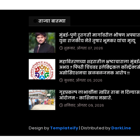
ताज्या बातम्या
मुंबई-पुणे द्रुतगती मार्गावरील भीषण अपघा
युवा राजकीय नेते तुषार भूमकर यांचा मृत्यू
शुक्रवार, ऑगस्ट ०७, २०२६
महावितरणच्या शहरातील भ्रष्टाचाराला मुंबई
अभय ? पिंपरी चिंचवड इलेक्ट्रिकल कॉन्ट्रॅक्टर्
असोसिएशनचा खळबळजनक आरोप !!
बुधवार, ऑगस्ट ०५, २०२६
गृहप्रकल्प लाभार्थींना त्वरित ताबा न दिल्यास
आंदोलन - काशिनाथ नखाते.
शनिवार, ऑगस्ट ०८, २०२६
Design by
Templateify
| Distributed by
DarkLine