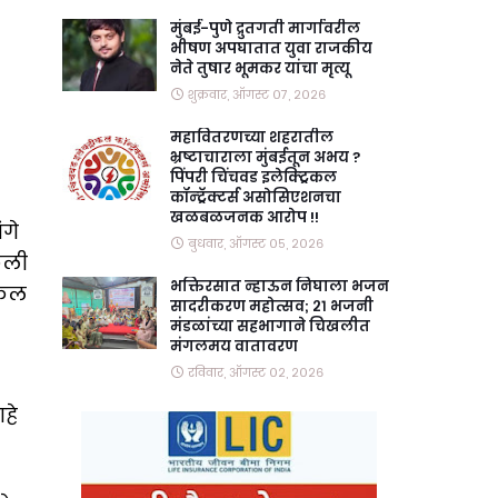
मुंबई-पुणे द्रुतगती मार्गावरील
भीषण अपघातात युवा राजकीय
नेते तुषार भूमकर यांचा मृत्यू
शुक्रवार, ऑगस्ट ०७, २०२६
महावितरणच्या शहरातील
भ्रष्टाचाराला मुंबईतून अभय ?
पिंपरी चिंचवड इलेक्ट्रिकल
कॉन्ट्रॅक्टर्स असोसिएशनचा
खळबळजनक आरोप !!
ंगे
बुधवार, ऑगस्ट ०५, २०२६
ेली
भक्तिरसात न्हाऊन निघाला भजन
सकल
सादरीकरण महोत्सव; २१ भजनी
मंडळांच्या सहभागाने चिखलीत
मंगलमय वातावरण
रविवार, ऑगस्ट ०२, २०२६
हे