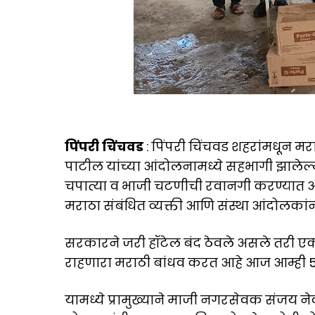
पिंपरी चिंचवड
: पिंपरी चिंचवड शहरांमधून मर
पाटील यांच्या आंदोलनामध्ये सहभागी झालेल
चपात्या व भाजी चटणीची रवानगी करण्यात
मराठा संबंधित व्यक्ती आणि संस्था आंदोलका
सरकारने जरी हॉटेल बंद ठेवले असले तरी ए
राहणारा मराठी बांधव करत आहे आज आम्ही 50
यामध्ये प्रामुख्याने माजी नगरसेवक संजय ने