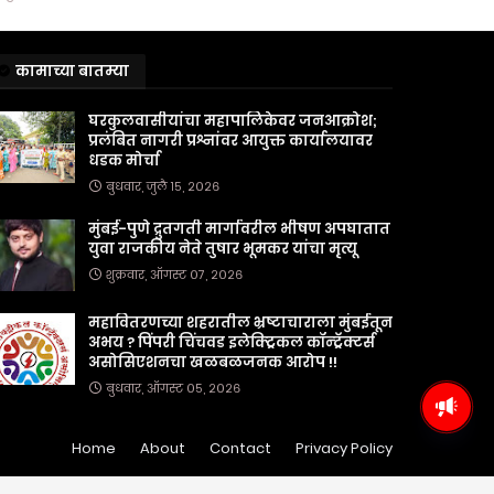
कामाच्या बातम्या
घरकुलवासीयांचा महापालिकेवर जनआक्रोश;
प्रलंबित नागरी प्रश्नांवर आयुक्त कार्यालयावर
धडक मोर्चा
बुधवार, जुलै १५, २०२६
मुंबई-पुणे द्रुतगती मार्गावरील भीषण अपघातात
युवा राजकीय नेते तुषार भूमकर यांचा मृत्यू
शुक्रवार, ऑगस्ट ०७, २०२६
महावितरणच्या शहरातील भ्रष्टाचाराला मुंबईतून
अभय ? पिंपरी चिंचवड इलेक्ट्रिकल कॉन्ट्रॅक्टर्स
असोसिएशनचा खळबळजनक आरोप !!
बुधवार, ऑगस्ट ०५, २०२६
Home
About
Contact
Privacy Policy