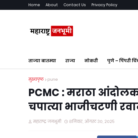
Home
About
Contact Us
Privacy Policy
ताज्या बातम्या
राज्य
नोकरी
पुणे – पिंपरी चि
मुख्यपृष्ठ
pune
PCMC : मराठा आंंदोलका
चपात्या भाजीचटणी रवा
महाराष्ट्र जनभूमी
शनिवार, ऑगस्ट ३०, २०२५