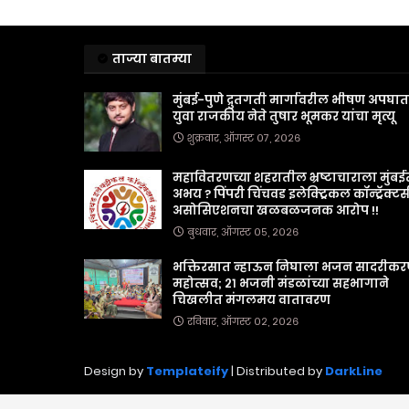
ताज्या बातम्या
मुंबई-पुणे द्रुतगती मार्गावरील भीषण अपघा
युवा राजकीय नेते तुषार भूमकर यांचा मृत्यू
शुक्रवार, ऑगस्ट ०७, २०२६
महावितरणच्या शहरातील भ्रष्टाचाराला मुंबई
अभय ? पिंपरी चिंचवड इलेक्ट्रिकल कॉन्ट्रॅक्टर्
असोसिएशनचा खळबळजनक आरोप !!
बुधवार, ऑगस्ट ०५, २०२६
भक्तिरसात न्हाऊन निघाला भजन सादरीक
महोत्सव; २१ भजनी मंडळांच्या सहभागाने
चिखलीत मंगलमय वातावरण
रविवार, ऑगस्ट ०२, २०२६
Design by
Templateify
| Distributed by
DarkLine