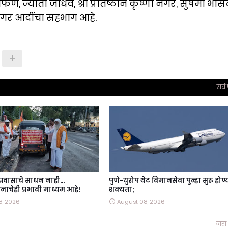
णे, ज्योती जाधव, श्री प्रतिष्ठान कृष्णा नगर, सुषमा भोस
णा नगर आदींचा सहभाग आहे.
सर्व
 प्रवासाचे साधन नाही…
पुणे-युरोप थेट विमानसेवा पुन्हा सुरू होण
ाचेही प्रभावी माध्यम आहे!
शक्यता;
8, 2026
August 08, 2026
जरा 