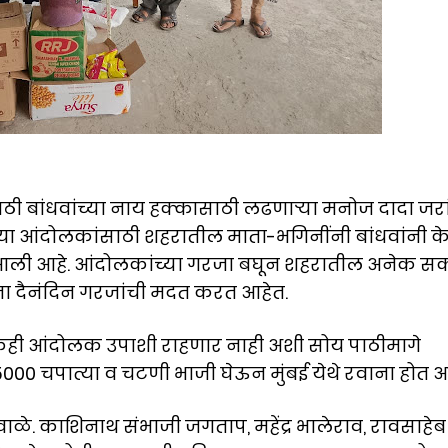
ाठी बांधवांच्या नाय हक्कासाठी लढणाऱ्या मनोज दादा जरा
्या आंदोलकांसाठी शहरातील माता-भगिनींनी बांधवांनी क
 आली आहे. आंदोलकांच्या गरजा बघून शहरातील अनेक 
ंना दैनंदिन गरजांची मदत करत आहेत.
कही आंदोलक उपाशी राहणार नाही अशी सोय पाठीमागे
00 चपात्या व चटणी भाजी घेऊन मुंबई येथे रवाना होत आ
वाळे. काशिनाथ संभाजी जगताप, महेंद्र भालेराव, रावसाहेब