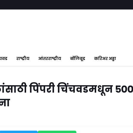
ंचवड
राष्ट्रीय
आंतरराष्ट्रीय
बॉलिवूड
करिअर अड्डा
ंसाठी पिंपरी चिंचवडमधून ५०
ना