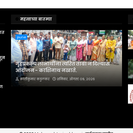
महत्वाच्या बातम्या
तात
pune
तून
स
गृहप्रकल्प लाभार्थींना त्वरित ताबा न दिल्यास
आंदोलन - काशिनाथ नखाते.
क्रांतीकुमार कडुलकर
शनिवार, ऑगस्ट ०८, २०२६
रण