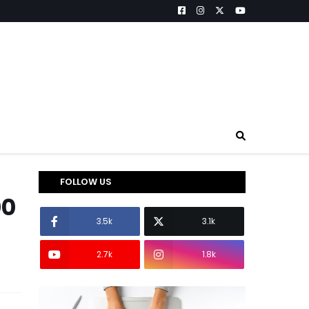
FOLLOW US
००
3.5k
3.1k
2.7k
1.8k