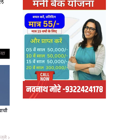
ले
 पहा
्याची
जुने