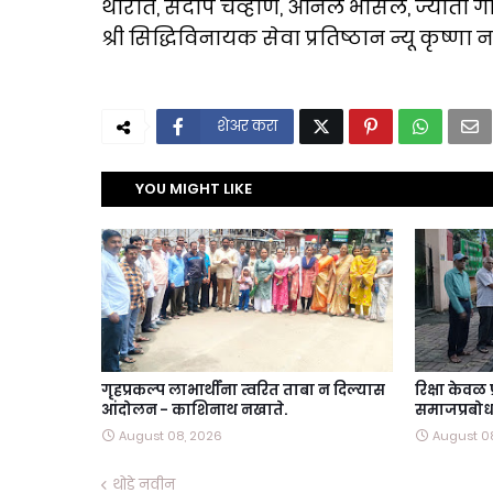
थोरात, संदीप चव्हाण, अनिल भोसले, ज्योती गोफ
श्री सिद्धिविनायक सेवा प्रतिष्ठान न्यू कृष्
शेअर करा
YOU MIGHT LIKE
गृहप्रकल्प लाभार्थींना त्वरित ताबा न दिल्यास
रिक्षा केवळ
आंदोलन - काशिनाथ नखाते.
समाजप्रबोधन
August 08, 2026
August 0
थोडे नवीन