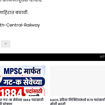
शन काळजीपूर्वक वाचावे.
जाहिरात बघावी.
th-Central-Railway
सर्व
त गट-क सेवेच्या 1884 पदांसाठी
EdCIL इंडिया लिमिटेडमध्ये ८७९ पदांसाठ
ेची घोषणा
मोठी भरती