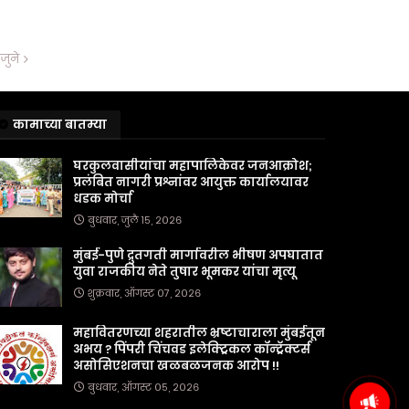
जुने
कामाच्या बातम्या
घरकुलवासीयांचा महापालिकेवर जनआक्रोश;
प्रलंबित नागरी प्रश्नांवर आयुक्त कार्यालयावर
धडक मोर्चा
बुधवार, जुलै १५, २०२६
मुंबई-पुणे द्रुतगती मार्गावरील भीषण अपघातात
युवा राजकीय नेते तुषार भूमकर यांचा मृत्यू
शुक्रवार, ऑगस्ट ०७, २०२६
महावितरणच्या शहरातील भ्रष्टाचाराला मुंबईतून
अभय ? पिंपरी चिंचवड इलेक्ट्रिकल कॉन्ट्रॅक्टर्स
असोसिएशनचा खळबळजनक आरोप !!
बुधवार, ऑगस्ट ०५, २०२६