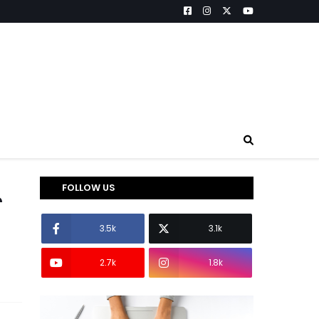
FOLLOW US
3.5k
3.1k
2.7k
1.8k