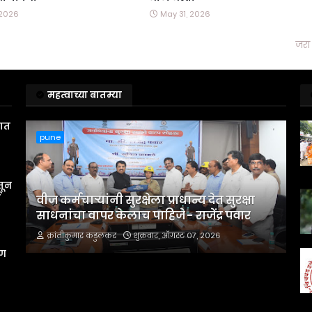
 2026
May 31, 2026
जरा 
महत्वाच्या बातम्या
तात
pune
तून
स
वीज कर्मचाऱ्यांनी सुरक्षेला प्राधान्य देत सुरक्षा
साधनांचा वापर केलाच पाहिजे - राजेंद्र पवार
क्रांतीकुमार कडुलकर
शुक्रवार, ऑगस्ट ०७, २०२६
रण