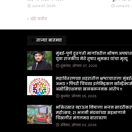
June 07, 2026
June 02,
थोडे नवीन
ताज्या बातम्या
मुंबई-पुणे द्रुतगती मार्गावरील भीषण अपघा
युवा राजकीय नेते तुषार भूमकर यांचा मृत्यू
शुक्रवार, ऑगस्ट ०७, २०२६
महावितरणच्या शहरातील भ्रष्टाचाराला मुंबई
अभय ? पिंपरी चिंचवड इलेक्ट्रिकल कॉन्ट्रॅक्टर्
असोसिएशनचा खळबळजनक आरोप !!
बुधवार, ऑगस्ट ०५, २०२६
भक्तिरसात न्हाऊन निघाला भजन सादरीक
महोत्सव; २१ भजनी मंडळांच्या सहभागाने
चिखलीत मंगलमय वातावरण
रविवार, ऑगस्ट ०२, २०२६