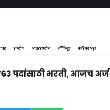
ंचवड
राष्ट्रीय
आंतरराष्ट्रीय
बॉलिवूड
करिअर अड्डा
त 1763 पदांसाठी भरती, आजच अर्ज