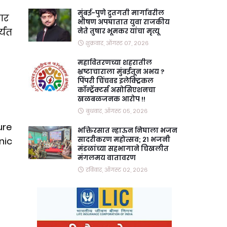
मुंबई-पुणे द्रुतगती मार्गावरील
सार
भीषण अपघातात युवा राजकीय
यंत
नेते तुषार भूमकर यांचा मृत्यू
शुक्रवार, ऑगस्ट ०७, २०२६
महावितरणच्या शहरातील
भ्रष्टाचाराला मुंबईतून अभय ?
पिंपरी चिंचवड इलेक्ट्रिकल
कॉन्ट्रॅक्टर्स असोसिएशनचा
खळबळजनक आरोप !!
बुधवार, ऑगस्ट ०५, २०२६
ture
भक्तिरसात न्हाऊन निघाला भजन
nic
सादरीकरण महोत्सव; २१ भजनी
मंडळांच्या सहभागाने चिखलीत
मंगलमय वातावरण
रविवार, ऑगस्ट ०२, २०२६