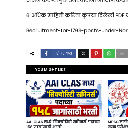
5. अर्ज करण्यापुर्वी उमेदवारांनी नोटिफिके
6. अधिक माहिती करिता कृपया दिलेली PDF 
Recruitment-for-1763-posts-under-Nor
शेअर करा
YOU MIGHT LIKE
AAI CLAS मध्ये ‘सिक्योरिटी स्क्रीनर्स’ पदाच्या
MPSC मार्फ
१५८ जागांसाठी भरती
मुख्य परीक्ष