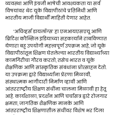
व्यवस्था आणि इंग्रजी भाषेची आवश्यकता या सर्व
विषयांवर थेट यूके विद्यापीठांचे प्रतिनिधी आणि
भारतीय माजी विद्यार्थी माहिती देणार आहेत.
‘अचिव्हर्स डायलॉग्स’ हा एनआयएसएयू आणि
ब्रिटिश कौन्सिल इंडियाच्या सहकार्याने राबविण्यात
येणारा बहु उपयोगी महत्त्वपूर्ण उपक्रम आहे, जो यूके
विद्यापीठांतून शिक्षण घेतलेल्या भारतीय विद्यार्थ्यांच्या
कामगिरीचा गौरव करतो, तसेच भारत व यूके
शैक्षणिक आणि सांस्कृतिक संबंधांना प्रोत्साहन देतो.
या उपक्रमा द्वारे विद्यार्थ्यांना प्रेरणा मिळावी,
संस्थात्मक भागीदारी निर्माण व्हावी आणि
आंतरराष्ट्रीय शिक्षण संधींना चालना मिळावी हा हेतू
आहे. कार्यशाळा, प्रदर्शन आणि चर्चासत्र द्वारे रोजगार
क्षमता, जागतिक शैक्षणिक मानके आणि
आंतरराष्ट्रीय शिक्षणातील संधींवर विशेष भर दिला