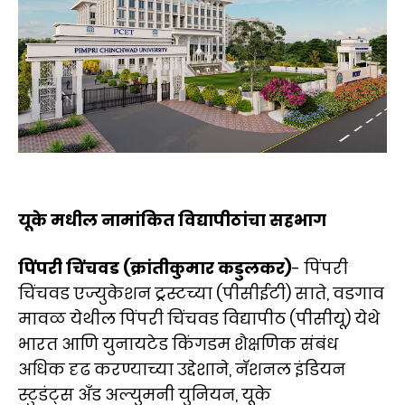
यूके मधील नामांकित विद्यापीठांचा सहभाग
पिंपरी चिंचवड (क्रांतीकुमार कडुलकर)
- पिंपरी
चिंचवड एज्युकेशन ट्रस्टच्या (पीसीईटी) साते, वडगाव
मावळ येथील पिंपरी चिंचवड विद्यापीठ (पीसीयू) येथे
भारत आणि युनायटेड किंगडम शैक्षणिक संबंध
अधिक दृढ करण्याच्या उद्देशाने, नॅशनल इंडियन
स्टुडंट्स अँड अल्युमनी युनियन, यूके