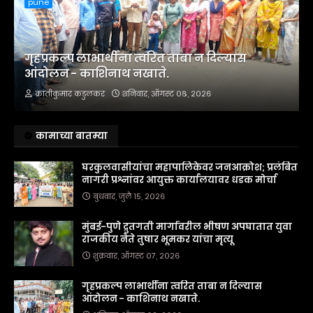
pune
गृहप्रकल्प लाभार्थींना त्वरित ताबा न दिल्यास
आंदोलन - काशिनाथ नखाते.
क्रांतीकुमार कडुलकर
शनिवार, ऑगस्ट ०८, २०२६
कामाच्या बातम्या
घरकुलवासीयांचा महापालिकेवर जनआक्रोश; प्रलंबित
नागरी प्रश्नांवर आयुक्त कार्यालयावर धडक मोर्चा
बुधवार, जुलै १५, २०२६
मुंबई-पुणे द्रुतगती मार्गावरील भीषण अपघातात युवा
राजकीय नेते तुषार भूमकर यांचा मृत्यू
शुक्रवार, ऑगस्ट ०७, २०२६
गृहप्रकल्प लाभार्थींना त्वरित ताबा न दिल्यास
आंदोलन - काशिनाथ नखाते.