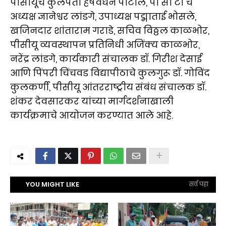
पीसीयूचे कुलपती हर्षवर्धन पाटील, पी सी टी चे
अध्यक्ष ज्ञानेश्वर लांडगे, उपाध्यक्ष पद्माताई भोसले,
खजिनदार शांताराम गराडे, सचिव विठ्ठल काळभोर,
पीसीयू व्यवस्थापन प्रतिनिधी अजिंक्य काळभोर,
नरेंद्र लांडगे, कार्यकारी संचालक डॉ. गिरीश देसाई
आणि पिंपरी चिंचवड विद्यापीठाचे कुलगुरू डॉ. गोविंद
कुलकर्णी, पीसीयू आंतरराष्ट्रीय संबंध संचालक डॉ.
शंकर देवसारकर यांच्या मार्गदर्शनाखाली
कार्यक्रमाचे आयोजन करण्यात आले आहे.
YOU MIGHT LIKE
सर्व पहा