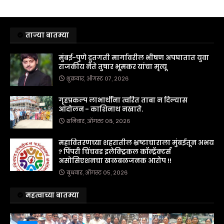
ताज्या बातम्या
मुंबई-पुणे द्रुतगती मार्गावरील भीषण अपघातात युवा
राजकीय नेते तुषार भूमकर यांचा मृत्यू
शुक्रवार, ऑगस्ट ०७, २०२६
गृहप्रकल्प लाभार्थींना त्वरित ताबा न दिल्यास
आंदोलन - काशिनाथ नखाते.
शनिवार, ऑगस्ट ०८, २०२६
महावितरणच्या शहरातील भ्रष्टाचाराला मुंबईतून अभय
? पिंपरी चिंचवड इलेक्ट्रिकल कॉन्ट्रॅक्टर्स
असोसिएशनचा खळबळजनक आरोप !!
बुधवार, ऑगस्ट ०५, २०२६
महत्वाच्या बातम्या