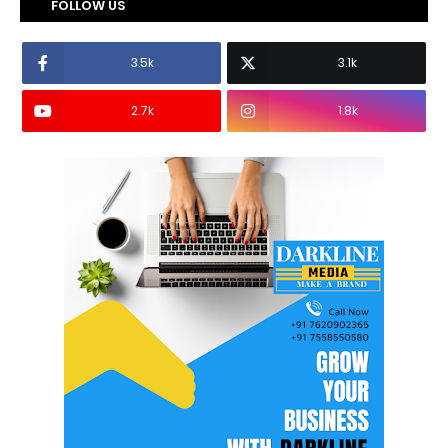
FOLLOW US
3.5k
3.1k
2.7k
1.8k