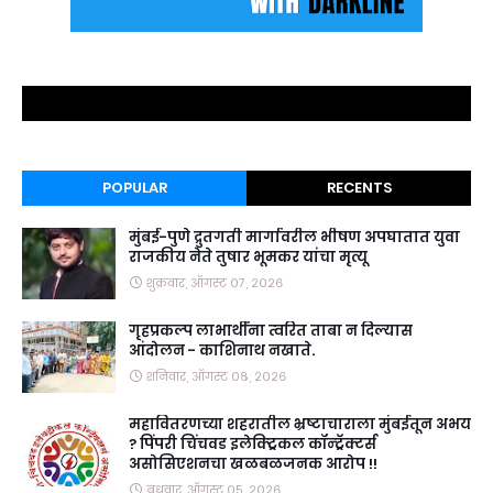
POPULAR
RECENTS
मुंबई-पुणे द्रुतगती मार्गावरील भीषण अपघातात युवा
राजकीय नेते तुषार भूमकर यांचा मृत्यू
शुक्रवार, ऑगस्ट ०७, २०२६
गृहप्रकल्प लाभार्थींना त्वरित ताबा न दिल्यास
आंदोलन - काशिनाथ नखाते.
शनिवार, ऑगस्ट ०८, २०२६
महावितरणच्या शहरातील भ्रष्टाचाराला मुंबईतून अभय
? पिंपरी चिंचवड इलेक्ट्रिकल कॉन्ट्रॅक्टर्स
असोसिएशनचा खळबळजनक आरोप !!
बुधवार, ऑगस्ट ०५, २०२६