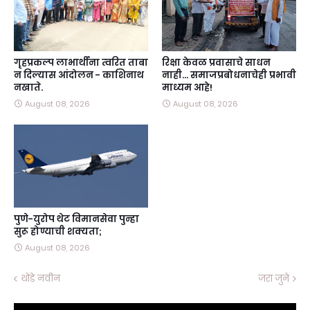
गृहप्रकल्प लाभार्थींना त्वरित ताबा
रिक्षा केवळ प्रवासाचे साधन
न दिल्यास आंदोलन - काशिनाथ
नाही… समाजप्रबोधनाचेही प्रभावी
नखाते.
माध्यम आहे!
August 08, 2026
August 08, 2026
पुणे-युरोप थेट विमानसेवा पुन्हा
सुरू होण्याची शक्यता;
August 08, 2026
थोडे नवीन
जरा जुने