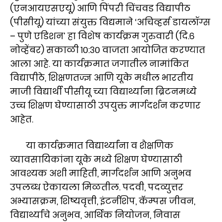
(एनआयएसएयू) आणि पिंपरी चिंचवड विद्यापीठ
(पीसीयू) यांच्या संयुक्त विद्यमाने ‘अचिव्हर्स डायलॉग्स
– पुणे एडिशन’ हा विशेष कार्यक्रम गुरुवारी (दि.६
नोव्हेंबर) सकाळी १०:३० वाजता आयोजित करण्यात
आला आहे. या कार्यक्रमात जगातील नामांकित
विद्यापीठे, शिक्षणतज्ज्ञ आणि यूके मधील भारतीय
माजी विद्यार्थी पीसीयू च्या विद्यार्थ्यांना ब्रिटनमध्ये
उच्च शिक्षण घेण्यासाठी उपयुक्त मार्गदर्शन करणार
आहेत.
या कार्यक्रमात विद्यार्थ्यांना व शैक्षणिक
व्यावसायिकांना यूके मध्ये शिक्षण घेण्यासाठी
आवश्यक अशी माहिती, मार्गदर्शन आणि अनुभव
उपलब्ध ऐकायला मिळतील. पदवी, पदव्युत्तर
अभ्यासक्रम, शिष्यवृत्ती, इंटर्नशिप, कॅम्पस जीवन,
विद्यार्थ्यांचे अनुभव, आर्थिक नियोजन, निवास