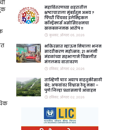
ोची
महावितरणच्या शहरातील
तूक
भ्रष्टाचाराला मुंबईतून अभय ?
पिंपरी चिंचवड इलेक्ट्रिकल
कॉन्ट्रॅक्टर्स असोसिएशनचा
खळबळजनक आरोप !!
ेक
बुधवार, ऑगस्ट ०५, २०२६
ित
भक्तिरसात न्हाऊन निघाला भजन
सादरीकरण महोत्सव; २१ भजनी
मंडळांच्या सहभागाने चिखलीत
मंगलमय वातावरण
रविवार, ऑगस्ट ०२, २०२६
ताम्हिणी घाट अद्याप वाहतुकीसाठी
बंद; अफवांवर विश्वास ठेवू नका –
पुणे जिल्हा प्रशासनाचे आवाहन
रविवार, ऑगस्ट ०२, २०२६
धिक