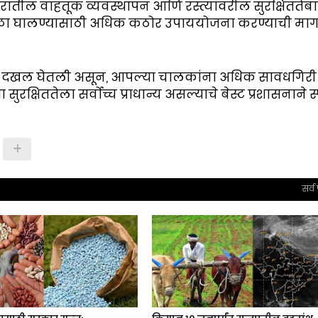
ातील वाहतूक व्यवस्थापन आणि रस्त्यांवरील सुरक्षिततेब
ा आळा घालण्यासाठी अधिक कठोर उपाययोजना करण्याची मा
ंभीर दखल घेतली असून, आपल्या चालकांना अधिक सावधगिरी
 सुरक्षिततेला सर्वोच्च प्राधान्य असल्याचे बेस्ट प्रशासनाने स्
सर्व