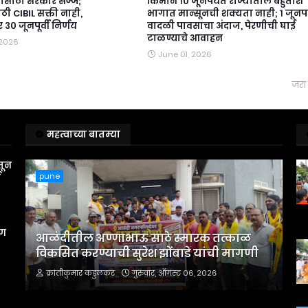
ासाठी सरकार सज्ज;
किमान १० जूनपर्यंत राज्यातील बहुतांश
ी CIBIL सक्ती नाही,
भागात मान्सूनची शक्यता नाही; १ जूनप
३० जूनपूर्वी निर्णय
वादळी पावसाचा अंदाज, पेरणीची घाई
टाळण्याचे आवाहन
 2026
June 01, 2026
जरा 
महत्वाच्या बातम्या
तून
pune
स
रण
आळंदीतील अण्णाभाऊ साठे स्मारक तत्काळ
विकसित करण्याची सुरेश झोंबाडे यांची मागणी
क्रांतीकुमार कडुलकर
गुरुवार, ऑगस्ट ०६, २०२६