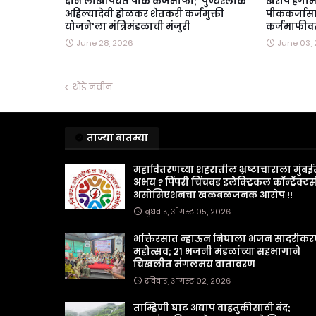
दोन लाखांपर्यंत पीक कर्जमाफी; 'पुण्यश्लोक
खरीप हंगाम
अहिल्यादेवी होळकर शेतकरी कर्जमुक्ती
पीककर्जासाठ
योजने'ला मंत्रिमंडळाची मंजुरी
कर्जमाफीवर 
June 28, 2026
June 03,
थोडे नवीन
ताज्या बातम्या
महावितरणच्या शहरातील भ्रष्टाचाराला मुंबई
अभय ? पिंपरी चिंचवड इलेक्ट्रिकल कॉन्ट्रॅक्टर्
असोसिएशनचा खळबळजनक आरोप !!
बुधवार, ऑगस्ट ०५, २०२६
भक्तिरसात न्हाऊन निघाला भजन सादरीक
महोत्सव; २१ भजनी मंडळांच्या सहभागाने
चिखलीत मंगलमय वातावरण
रविवार, ऑगस्ट ०२, २०२६
ताम्हिणी घाट अद्याप वाहतुकीसाठी बंद;