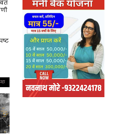
ाबत
गणी
पष्ट
 पहा