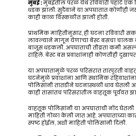
मुंबई :
मुंबईतील परळ येथे रविवारी पहाटे एक
धडक झाली. सुदैवाने या अपघातात कोणीही जख
काही काळ विस्कळीत झाली होती.
प्राथमिक माहितीनुसार, ही घटना रविवारी सका
लावल्याने मागून येणाऱ्या बेस्ट बसचा चालक
बाजूस धडकली. अपघाताची तीव्रता कमी असल्य
राहिले. बेस्ट बस प्रवाशांनाही कोणतीही दुखाप
या अपघातामुळे परळ परिसरात तात्पुरती वाहत
घटनेमुळे प्रवाशांना आणि स्थानिक रहिवाशांन
पोलिसांनी तातडीने घटनास्थळी धाव घेतली आ
काही तासांतच परिसरातील वाहतूक पूर्ववत झ
वाहतूक पोलिसांनी या अपघाताची नोंद घेतली
माहिती गोळा केली जात आहे. अपघाताच्या क
स्पष्ट होईल, अशी माहिती पोलिसांनी दिली.