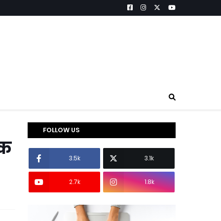
FOLLOW US
ूक
3.5k
3.1k
2.7k
1.8k