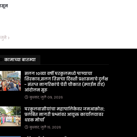
ासून
जुने
कामाच्या बातम्या
सलग 10व्या वर्षी घरकुलमध्ये पाण्याचा
शिरकाव,सलग तिसऱ्या दिवशी प्रशासनाचे दुर्लक्ष
- संतप्त नागरिकांचे चेरी चौकात (स्पाईन रोड)
आंदोलन सुरू
बुधवार, जुलै ०८, २०२६
घरकुलवासीयांचा महापालिकेवर जनआक्रोश;
प्रलंबित नागरी प्रश्नांवर आयुक्त कार्यालयावर
धडक मोर्चा
बुधवार, जुलै १५, २०२६