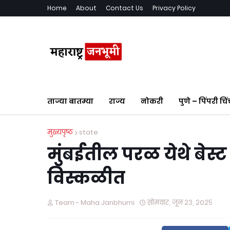
Home
About
Contact Us
Privacy Policy
ताज्या बातम्या
राज्य
नोकरी
पुणे – पिंपरी चि
मुख्यपृष्ठ
state
मुंबईतील परळ येथे बेस
विस्कळीत
Team - Maha Janbhumi
सोमवार, जून २३, २०२५