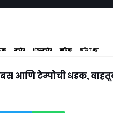
ंचवड
राष्ट्रीय
आंतरराष्ट्रीय
बॉलिवूड
करिअर अड्डा
्ट बस आणि टेम्पोची धडक, वाहत