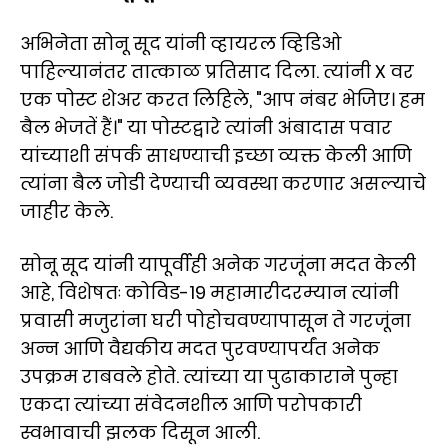
अभिनेता सोनू सूद यांनी व्हायरल व्हिडिओ
पाहिल्यानंतर तात्काळ प्रतिसाद दिला. त्यांनी X वर
एक पोस्ट शेअर करत लिहिले, "आप नंबर भेजिए। हम
बैल भेजतें हैं।" या पोस्टद्वारे त्यांनी अंबादास पवार
यांच्याशी संपर्क साधण्याची इच्छा व्यक्त केली आणि
त्यांना बैल जोडी देण्याची व्यवस्था करणार असल्याचे
जाहीर केले.
सोनू सूद यांनी यापूर्वीही अनेक गरजूंना मदत केली
आहे, विशेषतः कोविड-19 महामारीदरम्यान त्यांनी
प्रवासी मजुरांना घरी पोहोचवण्यापासून ते गरजूंना
अन्न आणि वैद्यकीय मदत पुरवण्यापर्यंत अनेक
उपक्रम राबवले होते. त्यांच्या या पुढाकाराने पुन्हा
एकदा त्यांच्या संवेदनशील आणि परोपकारी
स्वभावाची झलक दिसून आली.