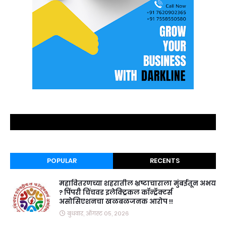
POPULAR
RECENTS
महावितरणच्या शहरातील भ्रष्टाचाराला मुंबईतून अभय
? पिंपरी चिंचवड इलेक्ट्रिकल कॉन्ट्रॅक्टर्स
असोसिएशनचा खळबळजनक आरोप !!
बुधवार, ऑगस्ट ०५, २०२६