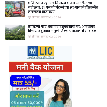
भक्तिरसात न्हाऊन निघाला भजन सादरीकरण
महोत्सव; २१ भजनी मंडळांच्या सहभागाने चिखलीत
मंगलमय वातावरण
रविवार, ऑगस्ट ०२, २०२६
ताम्हिणी घाट अद्याप वाहतुकीसाठी बंद; अफवांवर
विश्वास ठेवू नका – पुणे जिल्हा प्रशासनाचे आवाहन
रविवार, ऑगस्ट ०२, २०२६