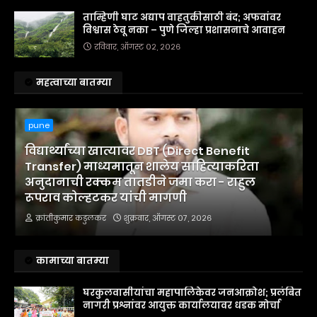
ताम्हिणी घाट अद्याप वाहतुकीसाठी बंद; अफवांवर
विश्वास ठेवू नका – पुणे जिल्हा प्रशासनाचे आवाहन
रविवार, ऑगस्ट ०२, २०२६
महत्वाच्या बातम्या
pune
विद्यार्थ्यांच्या खात्यावर DBT (Direct Benefit
Transfer) माध्यमातून शालेय साहित्याकरिता
अनुदानाची रक्कम तातडीने जमा करा - राहुल
रूपराव कोल्हटकर यांची मागणी
क्रांतीकुमार कडुलकर
शुक्रवार, ऑगस्ट ०७, २०२६
कामाच्या बातम्या
घरकुलवासीयांचा महापालिकेवर जनआक्रोश; प्रलंबित
नागरी प्रश्नांवर आयुक्त कार्यालयावर धडक मोर्चा