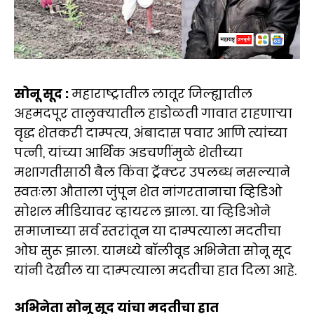
सोनू सूद :
महाराष्ट्रातील लातूर जिल्ह्यातील
अहमदपूर तालुक्यातील हाडोळती गावात राहणाऱ्या
वृद्ध शेतकरी दाम्पत्य, अंबादास पवार आणि त्यांच्या
पत्नी, यांच्या आर्थिक अडचणींमुळे शेतीच्या
मशागतीसाठी बैल किंवा ट्रॅक्टर उपलब्ध नसल्याने
स्वतःला औताला जुंपून शेत नांगरतानाचा व्हिडिओ
सोशल मीडियावर व्हायरल झाला. या व्हिडिओने
समाजाच्या सर्व स्तरांतून या दाम्पत्याला मदतीचा
ओघ सुरू झाला. यामध्ये बॉलीवूड अभिनेता सोनू सूद
यांनी देखील या दाम्पत्याला मदतीचा हात दिला आहे.
अभिनेता सोनू सूद यांचा मदतीचा हात