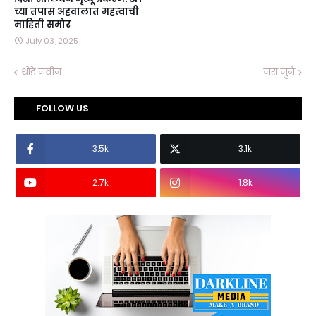
च्या तपास अहवालात महत्वाची
माहिती समोर
July 03, 2025
थोडे नवीन
जरा जुने
FOLLOW US
3.5k
3.1k
2.7k
1.8k