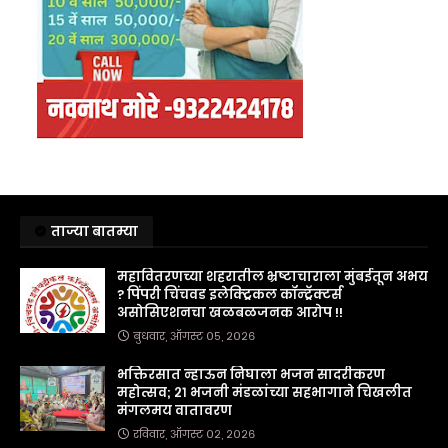
ताज्या बातम्या
महावितरणच्या शहरातील भ्रष्टाचाराला मुंबईतून अभय
? पिंपरी चिंचवड इलेक्ट्रिकल कॉन्ट्रॅक्टर्स
असोसिएशनचा खळबळजनक आरोप !!
बुधवार, ऑगस्ट ०५, २०२६
भक्तिरसात न्हाऊन निघाला भजन सादरीकरण
महोत्सव; २१ भजनी मंडळांच्या सहभागाने चिखलीत
मंगलमय वातावरण
रविवार, ऑगस्ट ०२, २०२६