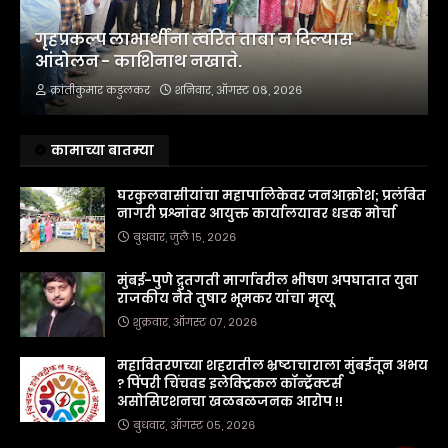
गृहप्रकल्प लाभार्थींना त्वरित ताबा न दिल्यास
आंदोलन - काशिनाथ नखाते.
क्रांतीकुमार कडुलकर
शनिवार, ऑगस्ट ०८, २०२६
कामाच्या बातम्या
घरकुलवासीयांचा महापालिकेवर जनआक्रोश; प्रलंबित
नागरी प्रश्नांवर आयुक्त कार्यालयावर धडक मोर्चा
बुधवार, जुलै १५, २०२६
मुंबई-पुणे द्रुतगती मार्गावरील भीषण अपघातात युवा
राजकीय नेते तुषार भूमकर यांचा मृत्यू
शुक्रवार, ऑगस्ट ०७, २०२६
महावितरणच्या शहरातील भ्रष्टाचाराला मुंबईतून अभय
? पिंपरी चिंचवड इलेक्ट्रिकल कॉन्ट्रॅक्टर्स
असोसिएशनचा खळबळजनक आरोप !!
बुधवार, ऑगस्ट ०५, २०२६