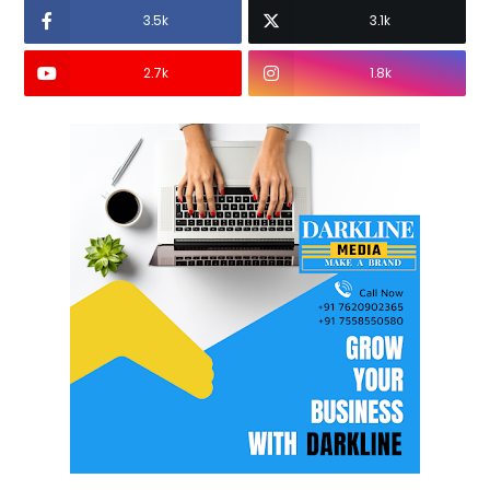
3.5k
3.1k
2.7k
1.8k