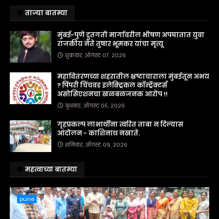
ताज्या बातम्या
मुंबई-पुणे द्रुतगती मार्गावरील भीषण अपघातात युवा
राजकीय नेते तुषार भूमकर यांचा मृत्यू
शुक्रवार, ऑगस्ट ०७, २०२६
महावितरणच्या शहरातील भ्रष्टाचाराला मुंबईतून अभय
? पिंपरी चिंचवड इलेक्ट्रिकल कॉन्ट्रॅक्टर्स
असोसिएशनचा खळबळजनक आरोप !!
बुधवार, ऑगस्ट ०५, २०२६
गृहप्रकल्प लाभार्थींना त्वरित ताबा न दिल्यास
आंदोलन - काशिनाथ नखाते.
शनिवार, ऑगस्ट ०८, २०२६
महत्वाच्या बातम्या
pune