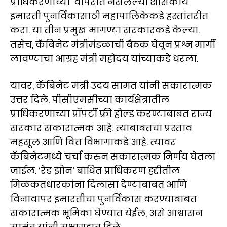
प्राधिकरणाच्या वापरात नसलेल्या शासकीय
इमारती पुनर्विकासाठी महापालिकेकडे हस्तांतरीत
करा. या तीन प्रमुख मागण्या सरकारकडे केल्या.
तसेच, कॅबिनेट मंत्रीमंडळाची बैठक घेवून प्रश्न मार्गी
लावण्याचा आग्रह मंत्री महोदय यांच्याकडे धरला.
यावर, कॅबिनेट मंत्री उदय सामंत यांनी सकारात्मक
उत्तर दिले. पीसीएमसीच्या कार्यक्षेत्रातील
प्राधिकरणाच्या प्रॉपर्टी फ्री होल्ड करण्याबाबत राज्य
सरकार सकारात्मक आहे. त्याबाबतचा प्रस्ताव
महसूल आणि वित्त विभागाकडे आहे. त्यावर
कॅबिनेटमध्ये चर्चा करुन सकारात्मक निर्णय घेतला
जाईल. ‘रेड झोन’ बाधित प्राधिकरण हद्दीतील
मिळकतधारकांना दिलासा देण्याबाबत आणि
विनावापर इमारतीचा पुनर्विकास करण्याबाबत
सकारात्मक भूमिका घेण्यात येईल, असे आश्वासन