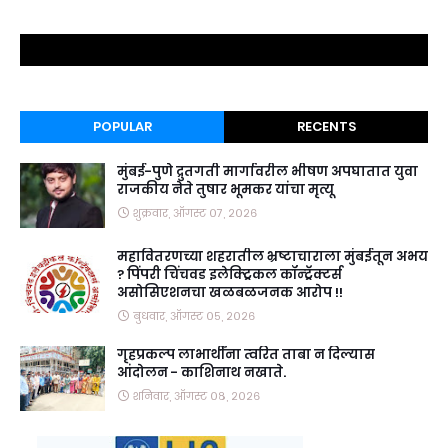
POPULAR
RECENTS
मुंबई-पुणे द्रुतगती मार्गावरील भीषण अपघातात युवा
राजकीय नेते तुषार भूमकर यांचा मृत्यू
शुक्रवार, ऑगस्ट ०७, २०२६
महावितरणच्या शहरातील भ्रष्टाचाराला मुंबईतून अभय
? पिंपरी चिंचवड इलेक्ट्रिकल कॉन्ट्रॅक्टर्स
असोसिएशनचा खळबळजनक आरोप !!
बुधवार, ऑगस्ट ०५, २०२६
गृहप्रकल्प लाभार्थींना त्वरित ताबा न दिल्यास
आंदोलन - काशिनाथ नखाते.
शनिवार, ऑगस्ट ०८, २०२६