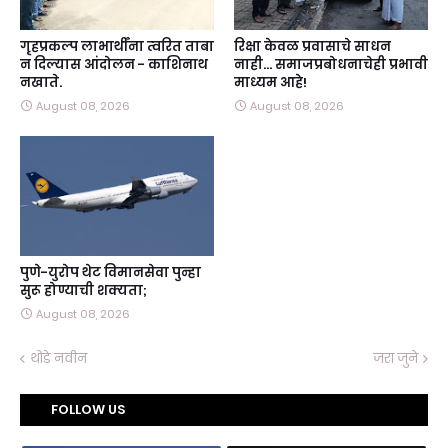
गृहप्रकल्प लाभार्थींना त्वरित ताबा
रिक्षा केवळ प्रवासाचे साधन
न दिल्यास आंदोलन - काशिनाथ
नाही… समाजप्रबोधनाचेही प्रभावी
नखाते.
माध्यम आहे!
August 08, 2026
August 08, 2026
पुणे-युरोप थेट विमानसेवा पुन्हा
सुरू होण्याची शक्यता;
August 08, 2026
थोडे नवीन
जरा जुने
FOLLOW US