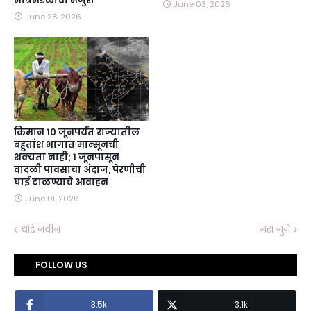
मंत्रिमंडळाची मंजुरी
June 03, 2026
June 28, 2026
किमान १० जूनपर्यंत राज्यातील
बहुतांश भागात मान्सूनची
शक्यता नाही; १ जूनपासून
वादळी पावसाचा अंदाज, पेरणीची
घाई टाळण्याचे आवाहन
June 01, 2026
थोडे नवीन
जरा जुने
FOLLOW US
3.5k
3.1k