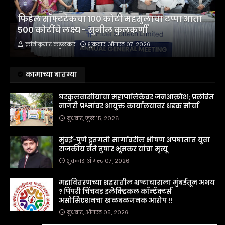
फिडेल सॉफ्टटेकचा १०० कोटी महसुलाचा टप्पा आता
५०० कोटींचे लक्ष्य - सुनील कुलकर्णी
क्रांतीकुमार कडुलकर
शुक्रवार, ऑगस्ट ०७, २०२६
कामाच्या बातम्या
घरकुलवासीयांचा महापालिकेवर जनआक्रोश; प्रलंबित
नागरी प्रश्नांवर आयुक्त कार्यालयावर धडक मोर्चा
बुधवार, जुलै १५, २०२६
मुंबई-पुणे द्रुतगती मार्गावरील भीषण अपघातात युवा
राजकीय नेते तुषार भूमकर यांचा मृत्यू
शुक्रवार, ऑगस्ट ०७, २०२६
महावितरणच्या शहरातील भ्रष्टाचाराला मुंबईतून अभय
? पिंपरी चिंचवड इलेक्ट्रिकल कॉन्ट्रॅक्टर्स
असोसिएशनचा खळबळजनक आरोप !!
बुधवार, ऑगस्ट ०५, २०२६