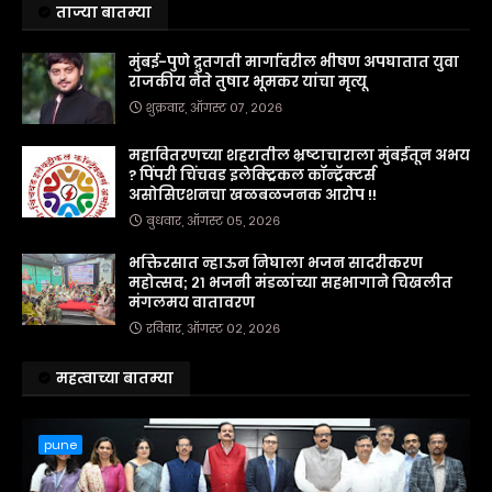
ताज्या बातम्या
मुंबई-पुणे द्रुतगती मार्गावरील भीषण अपघातात युवा
राजकीय नेते तुषार भूमकर यांचा मृत्यू
शुक्रवार, ऑगस्ट ०७, २०२६
महावितरणच्या शहरातील भ्रष्टाचाराला मुंबईतून अभय
? पिंपरी चिंचवड इलेक्ट्रिकल कॉन्ट्रॅक्टर्स
असोसिएशनचा खळबळजनक आरोप !!
बुधवार, ऑगस्ट ०५, २०२६
भक्तिरसात न्हाऊन निघाला भजन सादरीकरण
महोत्सव; २१ भजनी मंडळांच्या सहभागाने चिखलीत
मंगलमय वातावरण
रविवार, ऑगस्ट ०२, २०२६
महत्वाच्या बातम्या
pune