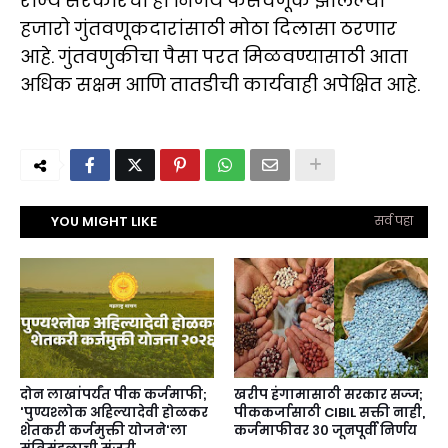
राज्य सरकारचा हा निर्णय फसवणूक झालेल्या
हजारो गुंतवणूकदारांसाठी मोठा दिलासा ठरणार
आहे. गुंतवणुकीचा पैसा परत मिळवण्यासाठी आता
अधिक सक्षम आणि तातडीची कार्यवाही अपेक्षित आहे.
YOU MIGHT LIKE
सर्व पहा
दोन लाखांपर्यंत पीक कर्जमाफी;
खरीप हंगामासाठी सरकार सज्ज;
'पुण्यश्लोक अहिल्यादेवी होळकर
पीककर्जासाठी CIBIL सक्ती नाही,
शेतकरी कर्जमुक्ती योजने'ला
कर्जमाफीवर ३० जूनपूर्वी निर्णय