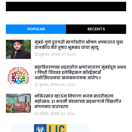
POPULAR
RECENTS
मुंबई-पुणे द्रुतगती मार्गावरील भीषण अपघातात युवा
राजकीय नेते तुषार भूमकर यांचा मृत्यू
शुक्रवार, ऑगस्ट ०७, २०२६
महावितरणच्या शहरातील भ्रष्टाचाराला मुंबईतून अभय
? पिंपरी चिंचवड इलेक्ट्रिकल कॉन्ट्रॅक्टर्स
असोसिएशनचा खळबळजनक आरोप !!
बुधवार, ऑगस्ट ०५, २०२६
भक्तिरसात न्हाऊन निघाला भजन सादरीकरण
महोत्सव; २१ भजनी मंडळांच्या सहभागाने चिखलीत
मंगलमय वातावरण
रविवार, ऑगस्ट ०२, २०२६