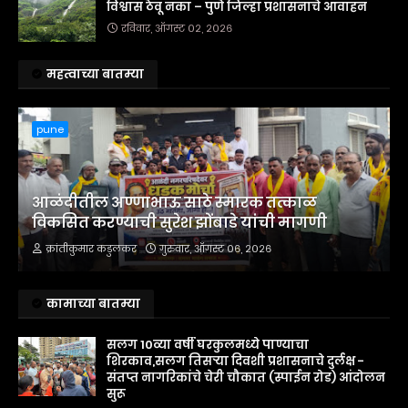
विश्वास ठेवू नका – पुणे जिल्हा प्रशासनाचे आवाहन
रविवार, ऑगस्ट ०२, २०२६
महत्वाच्या बातम्या
pune
आळंदीतील अण्णाभाऊ साठे स्मारक तत्काळ
विकसित करण्याची सुरेश झोंबाडे यांची मागणी
क्रांतीकुमार कडुलकर
गुरुवार, ऑगस्ट ०६, २०२६
कामाच्या बातम्या
सलग 10व्या वर्षी घरकुलमध्ये पाण्याचा
शिरकाव,सलग तिसऱ्या दिवशी प्रशासनाचे दुर्लक्ष -
संतप्त नागरिकांचे चेरी चौकात (स्पाईन रोड) आंदोलन
सुरू