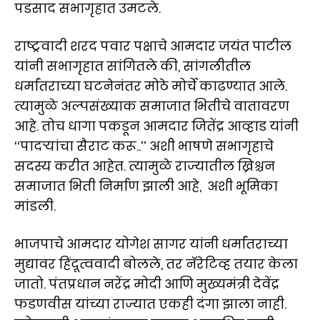
पडसाद सभागृहात उमटले.
राष्ट्रवादी शरद पवार पक्षाचे आमदार जयंत पाटील
यांनी सभागृहात सांगितले की, सांगलीतील
धर्मांतराच्या घटनेनंतर मोठे मोर्चे काढण्यात आले.
त्यामुळे अल्पसंख्याक समाजात भितीचे वातावरण
आहे. तोच धागा पकडून आमदार जितेंद्र आव्हाड यांनी
‘‘पादऱ्यांचा सैराट करू..’’ अशी भाषणे सभागृहाचे
सदस्य करीत आहेत. त्यामुळे राज्यातील ख्रिश्चन
समाजात भिती निर्माण झाली आहे, अशी भूमिका
मांडली.
भाजपाचे आमदार योगेश सागर यांनी धर्मांतराच्या
मुद्यावर हिंदूत्ववादी बोलले, तर नॅरेटिव्ह तयार केला
जातो. पंतप्रधान नरेंद्र मोदी आणि मुख्यमंत्री देवेंद्र
फडणवीस यांच्या राज्यात एकही दंगा झाला नाही.