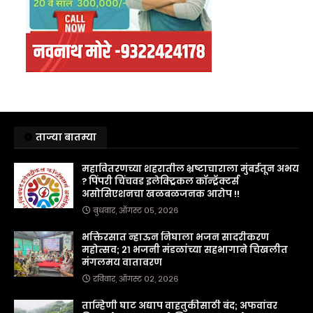
ताज्या बातम्या
महावितरणच्या शहरातील भ्रष्टाचाराला मुंबईतून अभय
? पिंपरी चिंचवड इलेक्ट्रिकल कॉन्ट्रॅक्टर्स
असोसिएशनचा खळबळजनक आरोप !!
बुधवार, ऑगस्ट ०५, २०२६
भक्तिरसात न्हाऊन निघाला भजन सादरीकरण
महोत्सव; २१ भजनी मंडळांच्या सहभागाने चिखलीत
मंगलमय वातावरण
रविवार, ऑगस्ट ०२, २०२६
ताम्हिणी घाट अद्याप वाहतुकीसाठी बंद; अफवांवर