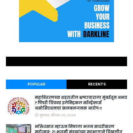
POPULAR
RECENTS
महावितरणच्या शहरातील भ्रष्टाचाराला मुंबईतून अभय
? पिंपरी चिंचवड इलेक्ट्रिकल कॉन्ट्रॅक्टर्स
असोसिएशनचा खळबळजनक आरोप !!
बुधवार, ऑगस्ट ०५, २०२६
भक्तिरसात न्हाऊन निघाला भजन सादरीकरण
महोत्सव; २१ भजनी मंडळांच्या सहभागाने चिखलीत