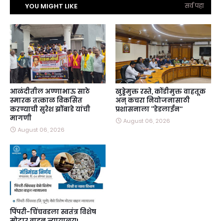
YOU MIGHT LIKE
सर्व पहा
आळंदीतील अण्णाभाऊ साठे
खुड्डेमुक्त रस्ते, कोंडीमुक्त वाहतूक
स्मारक तत्काळ विकसित
अन्‌ कचरा नियोजनासाठी
करण्याची सुरेश झोंबाडे यांची
प्रशासनाला ‘‘डेडलाईन’’
मागणी
August 06, 2026
August 06, 2026
पिंपरी-चिंचवडला स्वतंत्र विशेष
मोटार वाहन न्यायालय!