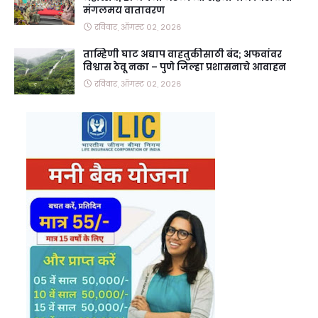
मंगलमय वातावरण
रविवार, ऑगस्ट ०२, २०२६
ताम्हिणी घाट अद्याप वाहतुकीसाठी बंद; अफवांवर
विश्वास ठेवू नका – पुणे जिल्हा प्रशासनाचे आवाहन
रविवार, ऑगस्ट ०२, २०२६