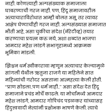
नाही. कोणत्याही अल्पसंख्याक समाजाला
घाबरण्याची गरज नाही. पण, हिंदू समाजावरील
अत्याचाराविरोधात आम्ही बोलत असू, तर त्यावर
आक्षेप घेण्याचीही गरज नाही. अल्पसंख्यास समाजात
भीती आहे, असा चुकीचा संदेश (नॅरेटीव्ह) तयार
करण्याचा प्रयत्न करु नये, अशा शब्दांत भाजपा
आमदार महेश लांडगे सभागृहामध्ये आक्रमक
भूमिका मांडली.
ख्रिश्चन धर्म स्वीकारावा म्हणून अत्याचार केल्यामुळे
सांगली येथील ऋतुजा राजगे या महिलेने सात
महिन्यांची गरोदर असताना आत्महत्या केली होती.
‘‘प्राण सोडला..पण धर्म नाही..’’ असा संदेश देत हिंदू
समाजाने प्रचंड मोर्चे काढले. या मोर्चांमध्ये आमदार
महेश लांडगे, आमदार गोपिचंद पडळकर यांच्यासह
हिंदुत्त्ववादी नेत्यांनी प्रक्षोभक भाषणे केली. त्याचे