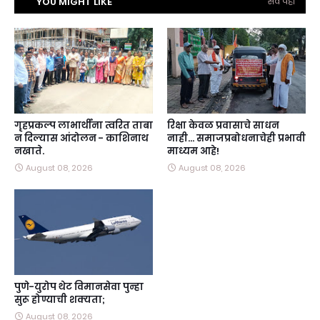
YOU MIGHT LIKE
सर्व पहा
गृहप्रकल्प लाभार्थींना त्वरित ताबा
रिक्षा केवळ प्रवासाचे साधन
न दिल्यास आंदोलन - काशिनाथ
नाही… समाजप्रबोधनाचेही प्रभावी
नखाते.
माध्यम आहे!
August 08, 2026
August 08, 2026
पुणे-युरोप थेट विमानसेवा पुन्हा
सुरू होण्याची शक्यता;
August 08, 2026