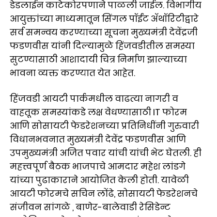
डेडलाईन काटेकोरपणाने पाळली जाईल. विभागीय
आयुक्तांच्या माध्यमातून सिंगल पॉईंट ॲथॉरिटीद्वारे
सर्व समन्वय करण्याच्या सूचना मुख्यमंत्री देवेंद्रजी
फडणवीस यांनी दिल्यामुळे हिंजवडीतील समस्या
सुटण्यासाठी आशादायी चित्र निर्माण झाल्याच्या
भावना व्यक्त करण्यात येत आहेत.
हिंजवडी आयटी पार्कमधील वाढत्या नागरी व
वाहतूक समस्यांकडे लक्ष वेधण्यासाठी IT फोरम
आणि सोसायटी फेडरेशनच्या प्रतिनिधींनी गुरुवारी
विधानभवनात मुख्यमंत्री देवेंद्र फडणवीस आणि
उपमुख्यमंत्री अजित पवार यांची यांची भेट घेतली. ही
महत्त्वपूर्ण बैठक भाजपाचे आमदार महेश लांडगे
यांच्या पुढाकाराने आयोजित केली होती. यावेळी
आयटी फोरमचे सचिन लोंढे, सोसायटी फेडरेशनचे
संजीवन सांगळे , बाणेर-बालेवाडी रेसिडेन्ट