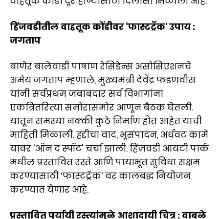
वाहतूक कोंडी दूर होण्यासाठी दिलासा मिळाला आहे.
हिंजवडीतील वाहतूक कोंडीवर ‘फास्टट्रॅक' उपाय :
जगताप
बाणेर बालेवाडी पाषाण रेसिडेन्स असोसिएशनचे
अमेय जगताप म्हणाले, मुख्यमंत्री देवेंद्र फडणवीस
यांनी सर्वप्रथम जबाबदार सर्व विभागांना
एकत्रितरित्या समोरासमोर आणून बैठक घेतली.
यातून समस्या नक्की कुठे निर्माण होत आहेत याची
माहिती मिळाली. हद्दीचा वाद, भूसंपादन, अर्धवट कामे
यावर 'ऑन द स्पॉट' चर्चा झाली. हिंजवडी आयटी पार्क
मधील प्रस्तावित रस्ते आणि पायाभूत सुविधा सक्षम
करण्यासाठी ‘फास्टट्रॅक’ वर कालबद्ध नियोजन
करण्यात येणार आहे.
प्रस्तावित पर्यायी रस्त्यांमुळे आशादायी चित्र : वाबळे