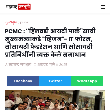
मुख्यपृष्ठ
pune
PCMC : ‘‘हिंजवडी आयटी पार्क’’साठी
मुख्यमंत्र्यांकडे "व्हिजन"- IT फोरम,
सोसायटी फेडरेशन आणि सोसायटी
प्रतिनिधींनी व्यक्त केले समाधान
महाराष्ट्र जनभूमी
शुक्रवार, जुलै ११, २०२५
Facebook
Twitter
WhatsApp