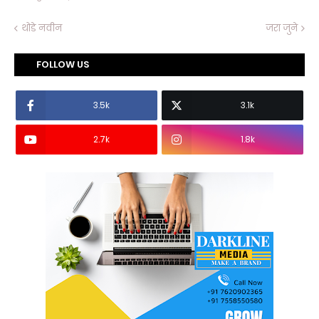
थोडे नवीन
जरा जुने
FOLLOW US
3.5k
3.1k
2.7k
1.8k