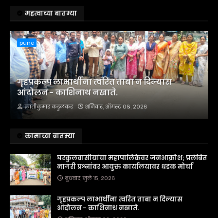
महत्वाच्या बातम्या
pune
गृहप्रकल्प लाभार्थींना त्वरित ताबा न दिल्यास
आंदोलन - काशिनाथ नखाते.
क्रांतीकुमार कडुलकर
शनिवार, ऑगस्ट ०८, २०२६
कामाच्या बातम्या
घरकुलवासीयांचा महापालिकेवर जनआक्रोश; प्रलंबित
नागरी प्रश्नांवर आयुक्त कार्यालयावर धडक मोर्चा
बुधवार, जुलै १५, २०२६
गृहप्रकल्प लाभार्थींना त्वरित ताबा न दिल्यास
आंदोलन - काशिनाथ नखाते.