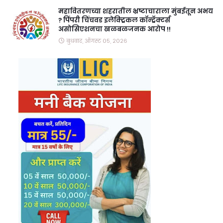
महावितरणच्या शहरातील भ्रष्टाचाराला मुंबईतून अभय
? पिंपरी चिंचवड इलेक्ट्रिकल कॉन्ट्रॅक्टर्स
असोसिएशनचा खळबळजनक आरोप !!
बुधवार, ऑगस्ट ०५, २०२६