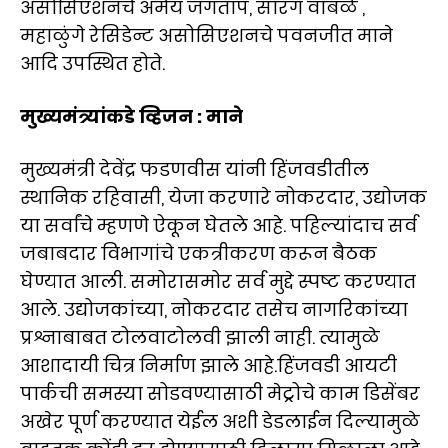
असोसिएशनचे अमेय जगताप, सारंग वाबळे ,
महाळुंगे रेसिडेन्ट असोसिएशनचे पवनजीत माने
आदि उपस्थित होते.
मुख्यमंत्र्यांकडे व्हिजन : माने
मुख्यमंत्री देवेंद्र फडणवीस यांनी हिंजवडीतील
स्थानिक रहिवासी, येजा करणारे नोकरदार, उद्योजक
या सर्वांचे म्हणणे ऐकून घेतले आहे. पहिल्यांदाच सर्व
जबाबदार विभागांचे एकत्रीकरण करून बैठक
घेण्यात आली. समोरासमोर सर्व मुद्दे स्पष्ट करण्यात
आले. उद्योजकांच्या, नोकरदार तसेच नागरिकांच्या
प्रश्नाबाबत टोलवाटोलवी झाली नाही. त्यामुळे
आशादायी चित्र निर्माण झाले आहे.हिंजवडी आयटी
पार्कची समस्या सोडवण्यासाठी मेट्रोचे काम डिसेंबर
अखेर पूर्ण करण्यात येईल अशी डेडलाईन दिल्यामुळे