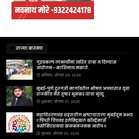
ताज्या बातम्या
गृहप्रकल्प लाभार्थींना त्वरित ताबा न दिल्यास
आंदोलन - काशिनाथ नखाते.
शनिवार, ऑगस्ट ०८, २०२६
मुंबई-पुणे द्रुतगती मार्गावरील भीषण अपघातात युवा
राजकीय नेते तुषार भूमकर यांचा मृत्यू
शुक्रवार, ऑगस्ट ०७, २०२६
महावितरणच्या शहरातील भ्रष्टाचाराला मुंबईतून अभय
? पिंपरी चिंचवड इलेक्ट्रिकल कॉन्ट्रॅक्टर्स
असोसिएशनचा खळबळजनक आरोप !!
बुधवार, ऑगस्ट ०५, २०२६