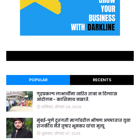
POPULAR
RECENTS
गृहप्रकल्प लाभार्थींना त्वरित ताबा न दिल्यास
आंदोलन - काशिनाथ नखाते.
शनिवार, ऑगस्ट ०८, २०२६
मुंबई-पुणे द्रुतगती मार्गावरील भीषण अपघातात युवा
राजकीय नेते तुषार भूमकर यांचा मृत्यू
शुक्रवार, ऑगस्ट ०७, २०२६