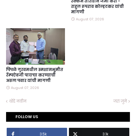
रक्कम तातडीने जमा करा -
राहुल रूपराव कोल्हटकर यांची
मागणी
August 07, 2026
पिंपळे गुरवमधील स्मशानभूमीत
रॅम्पऐवजी पायऱ्या करण्याची
अरुण पवार यांची मागणी
August 07, 2026
थोडे नवीन
जरा जुने
FOLLOW US
3.5k
3.1k