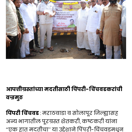
आपत्तीग्रस्तांच्या मदतीसाठी पिंपरी-चिंचवडकरांची
वज्रमुठ
पिंपरी चिंचवड
: मराठवाडा व सोलापूर जिल्ह्यासह
अन्य भागातील पूरग्रस्त शेतकरी, कष्टकरी यांना
‘‘एक हात मदतीचा’’ या उद्देशाने पिंपरी-चिंचवडमधून