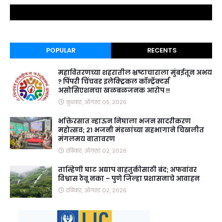
POPULAR
RECENTS
महावितरणच्या शहरातील भ्रष्टाचाराला मुंबईतून अभय
? पिंपरी चिंचवड इलेक्ट्रिकल कॉन्ट्रॅक्टर्स
असोसिएशनचा खळबळजनक आरोप !!
बुधवार, ऑगस्ट ०५, २०२६
भक्तिरसात न्हाऊन निघाला भजन सादरीकरण
महोत्सव; २१ भजनी मंडळांच्या सहभागाने चिखलीत
मंगलमय वातावरण
रविवार, ऑगस्ट ०२, २०२६
ताम्हिणी घाट अद्याप वाहतुकीसाठी बंद; अफवांवर
विश्वास ठेवू नका – पुणे जिल्हा प्रशासनाचे आवाहन
रविवार, ऑगस्ट ०२, २०२६