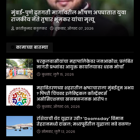
मुंबई-पुणे द्रुतगती मार्गावरील भीषण अपघातात युवा
राजकीय नेते तुषार भूमकर यांचा मृत्यू
क्रांतीकुमार कडुलकर
शुक्रवार, ऑगस्ट ०७, २०२६
कामाच्या बातम्या
घरकुलवासीयांचा महापालिकेवर जनआक्रोश; प्रलंबित
नागरी प्रश्नांवर आयुक्त कार्यालयावर धडक मोर्चा
बुधवार, जुलै १५, २०२६
महावितरणच्या शहरातील भ्रष्टाचाराला मुंबईतून अभय
? पिंपरी चिंचवड इलेक्ट्रिकल कॉन्ट्रॅक्टर्स
असोसिएशनचा खळबळजनक आरोप !!
बुधवार, ऑगस्ट ०५, २०२६
रशियाची थेट युद्धात उडी? 'Doomsday' विमान
तेहरानमध्ये दाखल; मध्यपूर्वेतील युद्धाला नवे वळण?
सोमवार, जुलै १३, २०२६