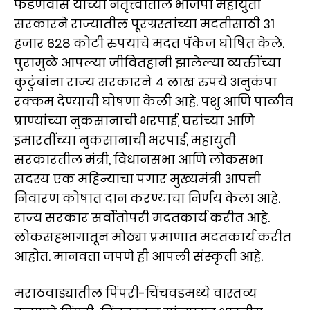
फडणवीस यांच्या नेतृत्त्वातील भाजपा महायुती
सरकारने राज्यातील पूरग्रस्तांच्या मदतीसाठी 31
हजार 628 कोटी रुपयांचे मदत पॅकेज घोषित केले.
पुरामुळे आपल्या जीवितहानी झालेल्या व्यक्तींच्या
कुटुंबांना राज्य सरकारने 4 लाख रुपये अनुकंपा
रक्कम देण्याची घोषणा केली आहे. पशु आणि पाळीव
प्राण्यांच्या नुकसानाची भरपाई, घरांच्या आणि
इमारतींच्या नुकसानाची भरपाई, महायुती
सरकारतील मंत्री, विधानसभा आणि लोकसभा
सदस्य एक महिन्याचा पगार मुख्यमंत्री आपत्ती
निवारण कोषात दान करण्याचा निर्णय केला आहे.
राज्य सरकार सर्वोतोपरी मदतकार्य करीत आहे.
लोकसहभागातून मोठ्या प्रमाणात मदतकार्य करीत
आहोत. मानवता जपणे ही आपली संस्कृती आहे.
मराठवाड्यातील पिंपरी-चिंचवडमध्ये वास्तव्य