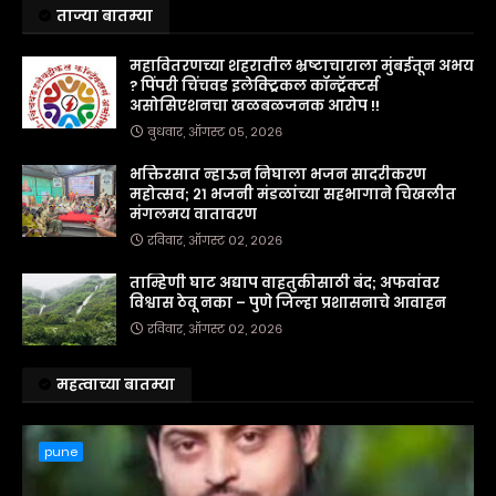
ताज्या बातम्या
महावितरणच्या शहरातील भ्रष्टाचाराला मुंबईतून अभय
? पिंपरी चिंचवड इलेक्ट्रिकल कॉन्ट्रॅक्टर्स
असोसिएशनचा खळबळजनक आरोप !!
बुधवार, ऑगस्ट ०५, २०२६
भक्तिरसात न्हाऊन निघाला भजन सादरीकरण
महोत्सव; २१ भजनी मंडळांच्या सहभागाने चिखलीत
मंगलमय वातावरण
रविवार, ऑगस्ट ०२, २०२६
ताम्हिणी घाट अद्याप वाहतुकीसाठी बंद; अफवांवर
विश्वास ठेवू नका – पुणे जिल्हा प्रशासनाचे आवाहन
रविवार, ऑगस्ट ०२, २०२६
महत्वाच्या बातम्या
pune