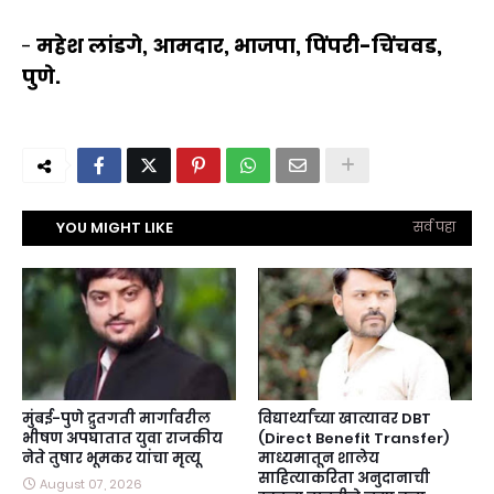
-
महेश लांडगे, आमदार, भाजपा, पिंपरी-चिंचवड,
पुणे.
YOU MIGHT LIKE
सर्व पहा
मुंबई-पुणे द्रुतगती मार्गावरील
विद्यार्थ्यांच्या खात्यावर DBT
भीषण अपघातात युवा राजकीय
(Direct Benefit Transfer)
नेते तुषार भूमकर यांचा मृत्यू
माध्यमातून शालेय
साहित्याकरिता अनुदानाची
August 07, 2026