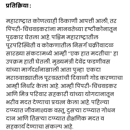
प्रतिक्रिया :
महाराष्ट्रात कोणत्याही ठिकाणी आपत्ती आली, तर
पिंपरी-चिंचवडकरांना मानवतेच्या दृष्टीकोनातून
पुढकार घेतला आहे. पश्चिम महाराष्ट्रातील
पूरपरिस्थिती व कोकणातील निसर्ग चक्रीवादळ
सारख्या संकटामध्ये आम्ही ‘‘एक हात मदतीचा’’ हा
उपक्रम हाती घेतली. मुख्यमंत्री देवेंद्र फडणीवस
यांच्या मार्गदर्शनाखाली आता पुन्हा एकदा
मराठवाड्यातील पूरग्रस्तांची दिवाळी गोड करण्याचा
आम्ही निर्धार केला आहे. आम्ही पिंपरी-चिंचवडकर
आणि मित्र परिवार सहकारी यांच्या योगदानातून
भरीव मदत देण्याचा प्रयत्न केला आहे. पहिल्या
टप्प्यात जीवनाश्यक वस्तू, दुसऱ्या टप्प्यात गोधन
दान आणि तिसऱ्या टप्प्यात शैक्षणिक मदत व
सहकार्य देण्याचा संकल्प आहे.