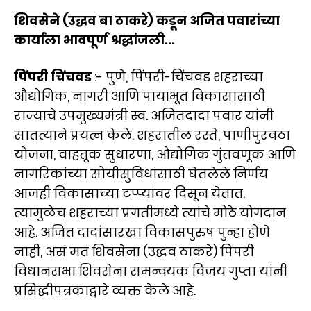
शिवसेने (उद्धव बा ठाकरे) कडून अजित पवारांच्या
कार्याला भावपूर्ण श्रद्धांजली...
पिंपरी चिंचवड
:- पुणे, पिंपरी-चिंचवड शहराच्या
औद्योगिक, नागरी आणि पायाभूत विकासासाठी
राज्याचे उपमुख्यमंत्री स्व. अजितदादा पवार यांनी
सातत्याने प्रयत्न केले. शहरातील रस्ते, पाणीपुरवठा
योजना, वाहतूक सुधारणा, औद्योगिक गुंतवणूक आणि
नागरिकांच्या सोयीसुविधांसाठी घेतलेले निर्णय
आजही विकासाच्या टप्प्यांवर दिसून येतात.
त्यामुळेच शहराच्या प्रगतीमध्ये त्यांचे मोठे योगदान
आहे. अजित दादांसारखा विकासपुरुष पुन्हा होणे
नाही, असं मतं शिवसेना (उद्धव ठाकरे) पिंपरी
विधानसभा शिवसेना समन्वयक विजय गुप्ता यांनी
प्रसिद्धीपत्रकाद्वारे व्यक्त केले आहे.