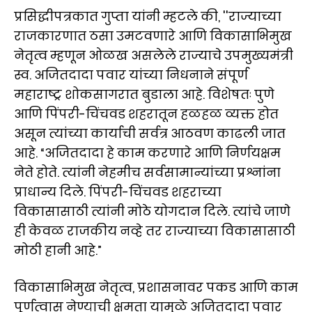
प्रसिद्धीपत्रकात गुप्ता यांनी म्हटले की, ''राज्याच्या
राजकारणात ठसा उमटवणारे आणि विकासाभिमुख
नेतृत्व म्हणून ओळख असलेले राज्याचे उपमुख्यमंत्री
स्व. अजितदादा पवार यांच्या निधनाने संपूर्ण
महाराष्ट्र शोकसागरात बुडाला आहे. विशेषतः पुणे
आणि पिंपरी-चिंचवड शहरातून हळहळ व्यक्त होत
असून त्यांच्या कार्याची सर्वत्र आठवण काढली जात
आहे. “अजितदादा हे काम करणारे आणि निर्णयक्षम
नेते होते. त्यांनी नेहमीच सर्वसामान्यांच्या प्रश्नांना
प्राधान्य दिले. पिंपरी-चिंचवड शहराच्या
विकासासाठी त्यांनी मोठे योगदान दिले. त्यांचे जाणे
ही केवळ राजकीय नव्हे तर राज्याच्या विकासासाठी
मोठी हानी आहे.”
विकासाभिमुख नेतृत्व, प्रशासनावर पकड आणि काम
पूर्णत्वास नेण्याची क्षमता यामुळे अजितदादा पवार