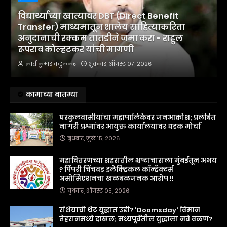
विद्यार्थ्यांच्या खात्यावर DBT (Direct Benefit
Transfer) माध्यमातून शालेय साहित्याकरिता
अनुदानाची रक्कम तातडीने जमा करा - राहुल
रूपराव कोल्हटकर यांची मागणी
क्रांतीकुमार कडुलकर
शुक्रवार, ऑगस्ट ०७, २०२६
कामाच्या बातम्या
घरकुलवासीयांचा महापालिकेवर जनआक्रोश; प्रलंबित
नागरी प्रश्नांवर आयुक्त कार्यालयावर धडक मोर्चा
बुधवार, जुलै १५, २०२६
महावितरणच्या शहरातील भ्रष्टाचाराला मुंबईतून अभय
? पिंपरी चिंचवड इलेक्ट्रिकल कॉन्ट्रॅक्टर्स
असोसिएशनचा खळबळजनक आरोप !!
बुधवार, ऑगस्ट ०५, २०२६
रशियाची थेट युद्धात उडी? 'Doomsday' विमान
तेहरानमध्ये दाखल; मध्यपूर्वेतील युद्धाला नवे वळण?