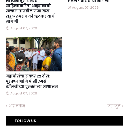
माध्यमातून शालेय
अरुण पवार यांची मागणी
साहित्याकरिता अनुदानाची
August 07, 2026
रक्कम तातडीने जमा करा -
राहुल रूपराव कोल्हटकर यांची
मागणी
August 07, 2026
महापौरांचा सेक्टर 22 दौरा:
पूरप्रश्न आणि पीसीएमसी
कॉलनीच्या दुरुस्तीला आश्वासन
August 07, 2026
थोडे नवीन
जरा जुने
FOLLOW US