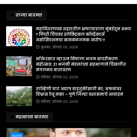
ताज्या बातम्या
महावितरणच्या शहरातील भ्रष्टाचाराला मुंबईतून अभय
? पिंपरी चिंचवड इलेक्ट्रिकल कॉन्ट्रॅक्टर्स
असोसिएशनचा खळबळजनक आरोप !!
बुधवार, ऑगस्ट ०५, २०२६
भक्तिरसात न्हाऊन निघाला भजन सादरीकरण
महोत्सव; २१ भजनी मंडळांच्या सहभागाने चिखलीत
मंगलमय वातावरण
रविवार, ऑगस्ट ०२, २०२६
ताम्हिणी घाट अद्याप वाहतुकीसाठी बंद; अफवांवर
विश्वास ठेवू नका – पुणे जिल्हा प्रशासनाचे आवाहन
रविवार, ऑगस्ट ०२, २०२६
महत्वाच्या बातम्या
pune