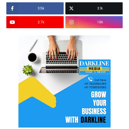
3.5k
3.1k
2.7k
1.8k