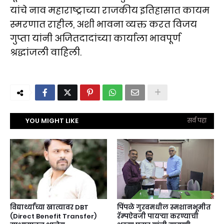
यांचे नाव महाराष्ट्राच्या राजकीय इतिहासात कायम
स्मरणात राहील, अशी भावना व्यक्त करत विजय
गुप्ता यांनी अजितदादांच्या कार्याला भावपूर्ण
श्रद्धांजली वाहिली.
YOU MIGHT LIKE
सर्व पहा
विद्यार्थ्यांच्या खात्यावर DBT
पिंपळे गुरवमधील स्मशानभूमीत
(Direct Benefit Transfer)
रॅम्पऐवजी पायऱ्या करण्याची