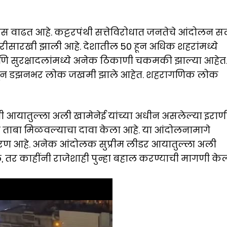
वस वाढत आहे. कट्टरपंथी सत्तेविरोधात जनतेचे आंदोलन 
ोरीसारखी झाली आहे. देशातील 50 हून अधिक शहरांमध्ये
सुरक्षादलांमध्ये अनेक ठिकाणी चकमकी झाल्या आहेत
ला असून डझनभर लोक जखमी झाले आहेत. शहरागणिक लोक
ी आयातुल्ला अली खामेनेई यांच्या अधीन असलेल्या इराण
ळावर ताबा मिळवल्याचा दावा केला आहे. या आंदोलनामागे
कारण आहे. अनेक आंदोलक सुप्रीम लीडर आयातुल्ला अली
े, तर काहींनी राजेशाही पुन्हा बहाल करण्याची मागणी केल