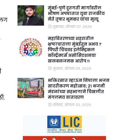
मुंबई-पुणे द्रुतगती मार्गावरील
भीषण अपघातात युवा राजकीय
सलग
नेते तुषार भूमकर यांचा मृत्यू
शुक्रवार, ऑगस्ट ०७, २०२६
.
महावितरणच्या शहरातील
भ्रष्टाचाराला मुंबईतून अभय ?
पिंपरी चिंचवड इलेक्ट्रिकल
कॉन्ट्रॅक्टर्स असोसिएशनचा
खळबळजनक आरोप !!
बुधवार, ऑगस्ट ०५, २०२६
ी
भक्तिरसात न्हाऊन निघाला भजन
सादरीकरण महोत्सव; २१ भजनी
मंडळांच्या सहभागाने चिखलीत
ी.
मंगलमय वातावरण
रविवार, ऑगस्ट ०२, २०२६