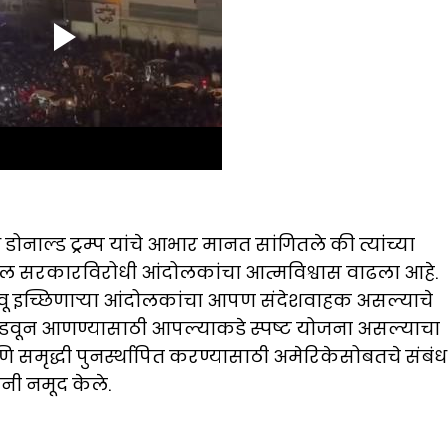
क्ष डोनाल्ड ट्रम्प यांचे आभार मानत सांगितले की त्यांच्या
धील सरकारविरोधी आंदोलकांचा आत्मविश्वास वाढला आहे.
ंपवू इच्छिणाऱ्या आंदोलकांचा आपण संदेशवाहक असल्याचे
ण” घडवून आणण्यासाठी आपल्याकडे स्पष्ट योजना असल्याचा
आणि समृद्धी पुनर्स्थापित करण्यासाठी अमेरिकेसोबतचे संबंध
ंनी नमूद केले.