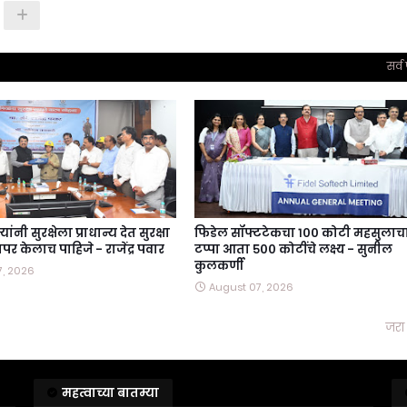
सर्व
ांनी सुरक्षेला प्राधान्य देत सुरक्षा
फिडेल सॉफ्टटेकचा १०० कोटी महसुलाच
पर केलाच पाहिजे - राजेंद्र पवार
टप्पा आता ५०० कोटींचे लक्ष्य - सुनील
कुलकर्णी
7, 2026
August 07, 2026
जरा 
महत्वाच्या बातम्या