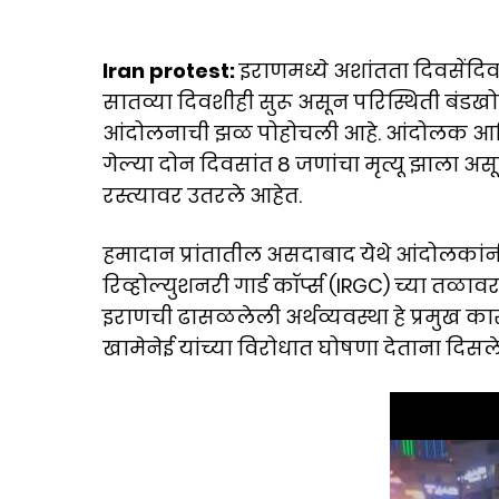
Iran protest:
इराणमध्ये अशांतता दिवसेंदि
सातव्या दिवशीही सुरू असून परिस्थिती बंडख
आंदोलनाची झळ पोहोचली आहे. आंदोलक आणि 
गेल्या दोन दिवसांत 8 जणांचा मृत्यू झा
रस्त्यावर उतरले आहेत.
हमादान प्रांतातील असदाबाद येथे आंदोलकांन
रिव्होल्युशनरी गार्ड कॉर्प्स (IRGC) च्या त
इराणची ढासळलेली अर्थव्यवस्था हे प्रमुख 
खामेनेई यांच्या विरोधात घोषणा देताना दिसल