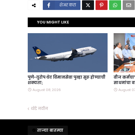
शेअर करा
YOU MIGHT LIKE
पुणे-युरोप थेट विमानसेवा पुन्हा सुरू होण्याची
वीज कर्मचाऱ्य
शक्यता;
साधनांचा वा
August 08, 2026
August 0
थोडे नवीन
ताज्या बातम्या