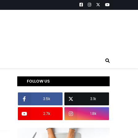
FOLLOW US
3.5k
3.1k
2.7k
1.8k