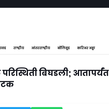
ंचवड
राष्ट्रीय
आंतरराष्ट्रीय
बॉलिवूड
करिअर अड्डा
े परिस्थिती बिघडली; आतापर्यंत
 अटक