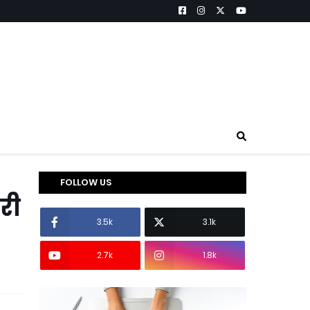
FOLLOW US
री
3.5k
3.1k
2.7k
1.8k