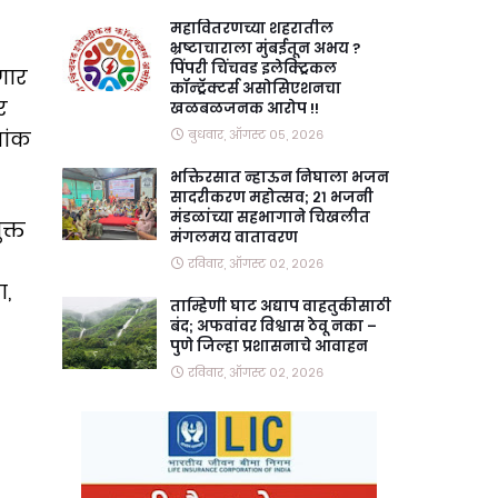
महावितरणच्या शहरातील
भ्रष्टाचाराला मुंबईतून अभय ?
पिंपरी चिंचवड इलेक्ट्रिकल
मगार
कॉन्ट्रॅक्टर्स असोसिएशनचा
र
खळबळजनक आरोप !!
नांक
बुधवार, ऑगस्ट ०५, २०२६
भक्तिरसात न्हाऊन निघाला भजन
सादरीकरण महोत्सव; २१ भजनी
मंडळांच्या सहभागाने चिखलीत
क्त
मंगलमय वातावरण
रविवार, ऑगस्ट ०२, २०२६
ा,
ताम्हिणी घाट अद्याप वाहतुकीसाठी
बंद; अफवांवर विश्वास ठेवू नका –
पुणे जिल्हा प्रशासनाचे आवाहन
रविवार, ऑगस्ट ०२, २०२६