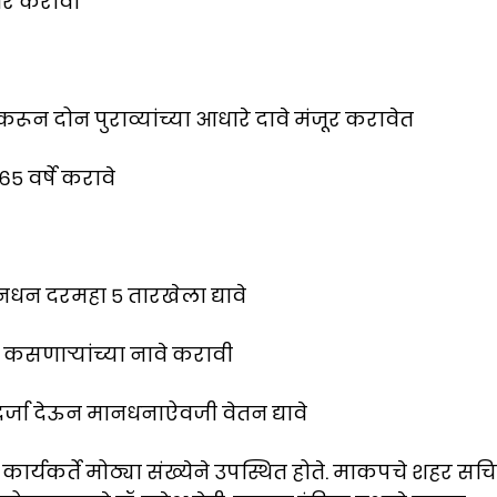
हीर करावी
न दोन पुराव्यांच्या आधारे दावे मंजूर करावेत
५ वर्षे करावे
ानधन दरमहा ५ तारखेला द्यावे
सणाऱ्यांच्या नावे करावी
र्जा देऊन मानधनाऐवजी वेतन द्यावे
ार्यकर्ते मोठ्या संख्येने उपस्थित होते. माकपचे शहर सच