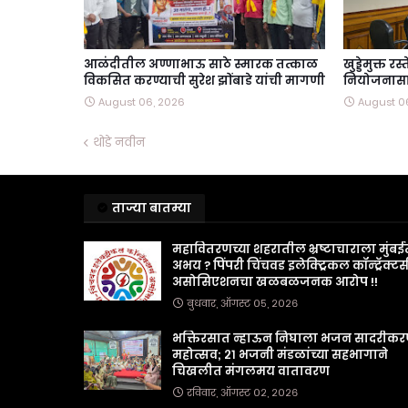
आळंदीतील अण्णाभाऊ साठे स्मारक तत्काळ
खुड्डेमुक्त र
विकसित करण्याची सुरेश झोंबाडे यांची मागणी
नियोजनासाठ
August 06, 2026
August 0
थोडे नवीन
ताज्या बातम्या
महावितरणच्या शहरातील भ्रष्टाचाराला मुंबई
अभय ? पिंपरी चिंचवड इलेक्ट्रिकल कॉन्ट्रॅक्टर्
असोसिएशनचा खळबळजनक आरोप !!
बुधवार, ऑगस्ट ०५, २०२६
भक्तिरसात न्हाऊन निघाला भजन सादरीक
महोत्सव; २१ भजनी मंडळांच्या सहभागाने
चिखलीत मंगलमय वातावरण
रविवार, ऑगस्ट ०२, २०२६