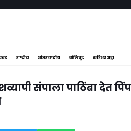
ंचवड
राष्ट्रीय
आंतरराष्ट्रीय
बॉलिवूड
करिअर अड्डा
व्यापी संपाला पाठिंबा देत पिंप
े