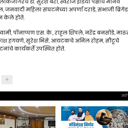
ोकजागरचे डॉ. सुरेश बेरी, स्वराज इंडिया पक्षाचे मानव
जनवादी महिला संघटनेच्या अपर्णा दराडे, संभाजी ब्रिगेड
केले होते.
मी, पोंनाप्पण एस. के., राहुल शिंपले, नरेंद्र बनसोडे, मारु
रकाश हगवणे, सुरेश भिसे, आयटकचे अनिल रोहम, सीटूचे
चे कार्यकर्ते उपस्थित होते.
सर्व