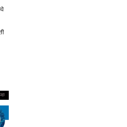
चे
ती
 पहा