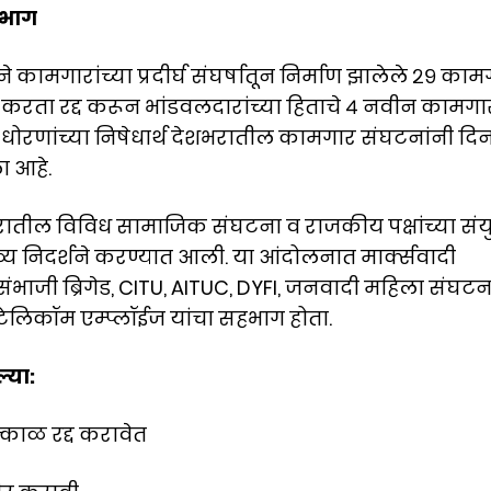
हभाग
ने कामगारांच्या प्रदीर्घ संघर्षातून निर्माण झालेले २९ का
करता रद्द करून भांडवलदारांच्या हिताचे ४ नवीन कामगा
 धोरणांच्या निषेधार्थ देशभरातील कामगार संघटनांनी दि
ा आहे.
हरातील विविध सामाजिक संघटना व राजकीय पक्षांच्या संयु
भव्य निदर्शने करण्यात आली. या आंदोलनात मार्क्सवादी
, संभाजी ब्रिगेड, CITU, AITUC, DYFI, जनवादी महिला संघटन
ेलिकॉम एम्प्लॉईज यांचा सहभाग होता.
्या:
काळ रद्द करावेत