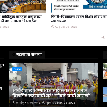
स्ते, कोंडीमुक्त वाहतूक अन्‌ कचरा
पिंपरी-चिंचवडला स्वतंत्र विशेष मोटार व
ी प्रशासनाला ‘‘डेडलाईन’’
न्यायालय!
6, 2026
August 06, 2026
जरा 
महत्वाच्या बातम्या
तून
pune
स
रण
आळंदीतील अण्णाभाऊ साठे स्मारक तत्काळ
विकसित करण्याची सुरेश झोंबाडे यांची मागणी
क्रांतीकुमार कडुलकर
गुरुवार, ऑगस्ट ०६, २०२६