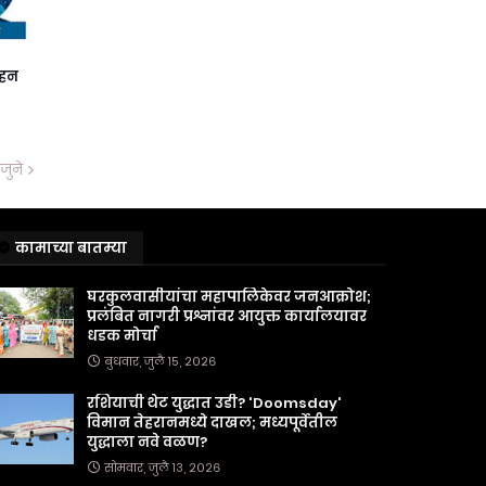
ाहन
जुने
कामाच्या बातम्या
घरकुलवासीयांचा महापालिकेवर जनआक्रोश;
प्रलंबित नागरी प्रश्नांवर आयुक्त कार्यालयावर
धडक मोर्चा
बुधवार, जुलै १५, २०२६
रशियाची थेट युद्धात उडी? 'Doomsday'
विमान तेहरानमध्ये दाखल; मध्यपूर्वेतील
युद्धाला नवे वळण?
सोमवार, जुलै १३, २०२६