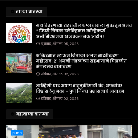
ताज्या बातम्या
महावितरणच्या शहरातील भ्रष्टाचाराला मुंबईतून अभय
? पिंपरी चिंचवड इलेक्ट्रिकल कॉन्ट्रॅक्टर्स
असोसिएशनचा खळबळजनक आरोप !!
बुधवार, ऑगस्ट ०५, २०२६
भक्तिरसात न्हाऊन निघाला भजन सादरीकरण
महोत्सव; २१ भजनी मंडळांच्या सहभागाने चिखलीत
मंगलमय वातावरण
रविवार, ऑगस्ट ०२, २०२६
ताम्हिणी घाट अद्याप वाहतुकीसाठी बंद; अफवांवर
विश्वास ठेवू नका – पुणे जिल्हा प्रशासनाचे आवाहन
रविवार, ऑगस्ट ०२, २०२६
महत्वाच्या बातम्या
pune