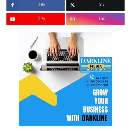
3.5k
3.1k
2.7k
1.8k