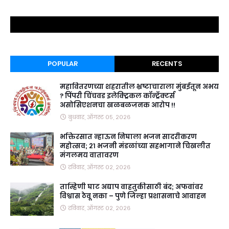
POPULAR
RECENTS
महावितरणच्या शहरातील भ्रष्टाचाराला मुंबईतून अभय
? पिंपरी चिंचवड इलेक्ट्रिकल कॉन्ट्रॅक्टर्स
असोसिएशनचा खळबळजनक आरोप !!
बुधवार, ऑगस्ट ०५, २०२६
भक्तिरसात न्हाऊन निघाला भजन सादरीकरण
महोत्सव; २१ भजनी मंडळांच्या सहभागाने चिखलीत
मंगलमय वातावरण
रविवार, ऑगस्ट ०२, २०२६
ताम्हिणी घाट अद्याप वाहतुकीसाठी बंद; अफवांवर
विश्वास ठेवू नका – पुणे जिल्हा प्रशासनाचे आवाहन
रविवार, ऑगस्ट ०२, २०२६