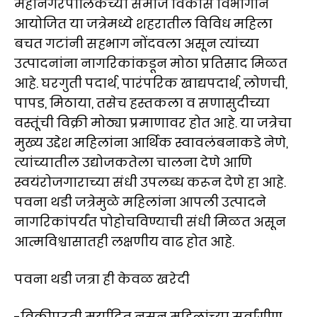
महानगरपालिकेच्या समाज विकास विभागाने
आयोजित या जत्रेमध्ये शहरातील विविध महिला
बचत गटांनी सहभाग नोंदवला असून त्यांच्या
उत्पादनांना नागरिकांकडून मोठा प्रतिसाद मिळत
आहे. घरगुती पदार्थ, पारंपरिक खाद्यपदार्थ, लोणची,
पापड, मिठाया, तसेच हस्तकला व सणासुदीच्या
वस्तूंची विक्री मोठ्या प्रमाणावर होत आहे. या जत्रेचा
मुख्य उद्देश महिलांना आर्थिक स्वावलंबनाकडे नेणे,
त्यांच्यातील उद्योजकतेला चालना देणे आणि
स्वयंरोजगाराच्या संधी उपलब्ध करून देणे हा आहे.
पवना थडी जत्रेमुळे महिलांना आपली उत्पादने
नागरिकांपर्यंत पोहोचविण्याची संधी मिळत असून
आत्मविश्वासातही लक्षणीय वाढ होत आहे.
पवना थडी जत्रा ही केवळ खरेदी
-विक्रीपुरती मर्यादित नसून महिलांच्या सर्वांगीण