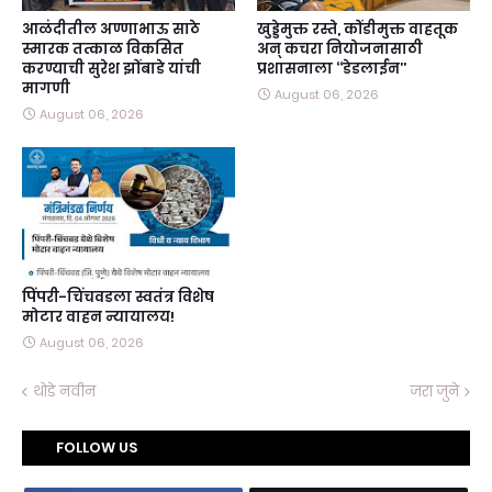
आळंदीतील अण्णाभाऊ साठे
खुड्डेमुक्त रस्ते, कोंडीमुक्त वाहतूक
स्मारक तत्काळ विकसित
अन्‌ कचरा नियोजनासाठी
करण्याची सुरेश झोंबाडे यांची
प्रशासनाला ‘‘डेडलाईन’’
मागणी
August 06, 2026
August 06, 2026
पिंपरी-चिंचवडला स्वतंत्र विशेष
मोटार वाहन न्यायालय!
August 06, 2026
थोडे नवीन
जरा जुने
FOLLOW US