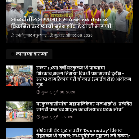
आळंदीतील अण्णाभाऊ साठे स्मारक तत्काळ
विकसित करण्याची सुरेश झोंबाडे यांची मागणी
क्रांतीकुमार कडुलकर
गुरुवार, ऑगस्ट ०६, २०२६
कामाच्या बातम्या
सलग 10व्या वर्षी घरकुलमध्ये पाण्याचा
शिरकाव,सलग तिसऱ्या दिवशी प्रशासनाचे दुर्लक्ष -
संतप्त नागरिकांचे चेरी चौकात (स्पाईन रोड) आंदोलन
सुरू
बुधवार, जुलै ०८, २०२६
घरकुलवासीयांचा महापालिकेवर जनआक्रोश; प्रलंबित
नागरी प्रश्नांवर आयुक्त कार्यालयावर धडक मोर्चा
बुधवार, जुलै १५, २०२६
रशियाची थेट युद्धात उडी? 'Doomsday' विमान
तेहरानमध्ये दाखल; मध्यपूर्वेतील युद्धाला नवे वळण?