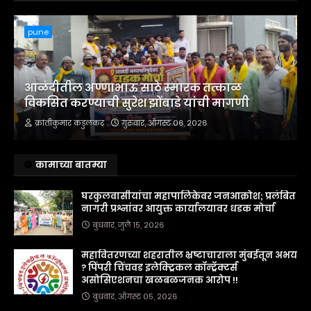
pune
आळंदीतील अण्णाभाऊ साठे स्मारक तत्काळ
विकसित करण्याची सुरेश झोंबाडे यांची मागणी
क्रांतीकुमार कडुलकर
गुरुवार, ऑगस्ट ०६, २०२६
कामाच्या बातम्या
घरकुलवासीयांचा महापालिकेवर जनआक्रोश; प्रलंबित
नागरी प्रश्नांवर आयुक्त कार्यालयावर धडक मोर्चा
बुधवार, जुलै १५, २०२६
महावितरणच्या शहरातील भ्रष्टाचाराला मुंबईतून अभय
? पिंपरी चिंचवड इलेक्ट्रिकल कॉन्ट्रॅक्टर्स
असोसिएशनचा खळबळजनक आरोप !!
बुधवार, ऑगस्ट ०५, २०२६