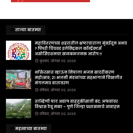
ताज्या बातम्या
महावितरणच्या शहरातील भ्रष्टाचाराला मुंबईतून अभय
? पिंपरी चिंचवड इलेक्ट्रिकल कॉन्ट्रॅक्टर्स
असोसिएशनचा खळबळजनक आरोप !!
बुधवार, ऑगस्ट ०५, २०२६
भक्तिरसात न्हाऊन निघाला भजन सादरीकरण
महोत्सव; २१ भजनी मंडळांच्या सहभागाने चिखलीत
मंगलमय वातावरण
रविवार, ऑगस्ट ०२, २०२६
ताम्हिणी घाट अद्याप वाहतुकीसाठी बंद; अफवांवर
विश्वास ठेवू नका – पुणे जिल्हा प्रशासनाचे आवाहन
रविवार, ऑगस्ट ०२, २०२६
महत्वाच्या बातम्या