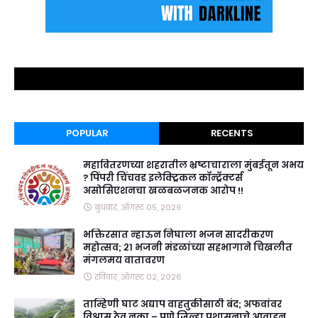
POPULAR
RECENTS
महावितरणच्या शहरातील भ्रष्टाचाराला मुंबईतून अभय
? पिंपरी चिंचवड इलेक्ट्रिकल कॉन्ट्रॅक्टर्स
असोसिएशनचा खळबळजनक आरोप !!
बुधवार, ऑगस्ट ०५, २०२६
भक्तिरसात न्हाऊन निघाला भजन सादरीकरण
महोत्सव; २१ भजनी मंडळांच्या सहभागाने चिखलीत
मंगलमय वातावरण
रविवार, ऑगस्ट ०२, २०२६
ताम्हिणी घाट अद्याप वाहतुकीसाठी बंद; अफवांवर
विश्वास ठेवू नका – पुणे जिल्हा प्रशासनाचे आवाहन