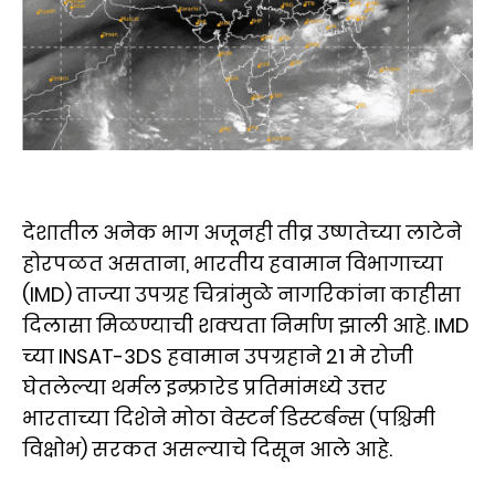
देशातील अनेक भाग अजूनही तीव्र उष्णतेच्या लाटेने
होरपळत असताना, भारतीय हवामान विभागाच्या
(IMD) ताज्या उपग्रह चित्रांमुळे नागरिकांना काहीसा
दिलासा मिळण्याची शक्यता निर्माण झाली आहे. IMD
च्या INSAT-3DS हवामान उपग्रहाने 21 मे रोजी
घेतलेल्या थर्मल इन्फ्रारेड प्रतिमांमध्ये उत्तर
भारताच्या दिशेने मोठा वेस्टर्न डिस्टर्बन्स (पश्चिमी
विक्षोभ) सरकत असल्याचे दिसून आले आहे.