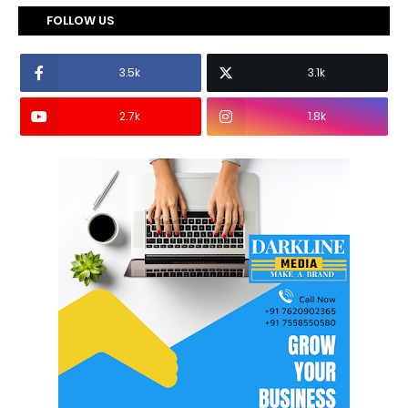
FOLLOW US
3.5k
3.1k
2.7k
1.8k