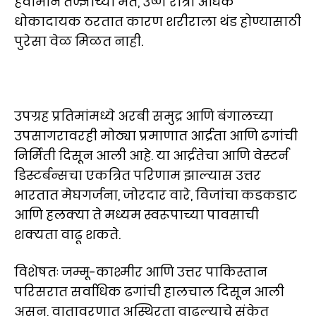
हवामान तज्ज्ञांच्या मते, उष्ण रात्री अधिक
धोकादायक ठरतात कारण शरीराला थंड होण्यासाठी
पुरेसा वेळ मिळत नाही.
उपग्रह प्रतिमांमध्ये अरबी समुद्र आणि बंगालच्या
उपसागरावरही मोठ्या प्रमाणात आर्द्रता आणि ढगांची
निर्मिती दिसून आली आहे. या आर्द्रतेचा आणि वेस्टर्न
डिस्टर्बन्सचा एकत्रित परिणाम झाल्यास उत्तर
भारतात मेघगर्जना, जोरदार वारे, विजांचा कडकडाट
आणि हलक्या ते मध्यम स्वरूपाच्या पावसाची
शक्यता वाढू शकते.
विशेषतः जम्मू-काश्मीर आणि उत्तर पाकिस्तान
परिसरात सर्वाधिक ढगांची हालचाल दिसून आली
असून, वातावरणात अस्थिरता वाढल्याचे संकेत