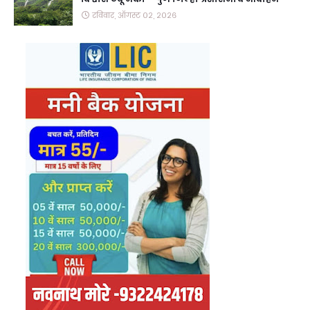
रविवार, ऑगस्ट ०२, २०२६