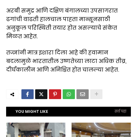
अरबी समुद्र आणि दक्षिण बंगालच्या उपसागरात
ढगांची वाढती हालचाल पाहता मान्सूनसाठी
अनुकूल परिस्थिती तयार होत असल्याचे संकेत
मिळत आहेत.
तज्ज्ञांनी मात्र इशारा दिला आहे की हवामान
बदलामुळे भारतातील उष्णतेच्या लाटा अधिक तीव्र,
दीर्घकालीन आणि अनिश्चित होत चालल्या आहेत.
YOU MIGHT LIKE
सर्व पहा