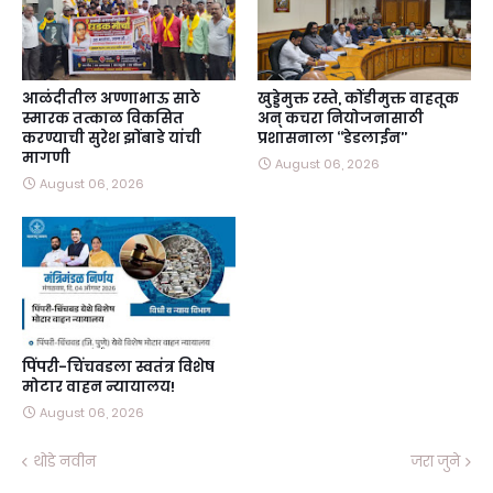
आळंदीतील अण्णाभाऊ साठे
खुड्डेमुक्त रस्ते, कोंडीमुक्त वाहतूक
स्मारक तत्काळ विकसित
अन्‌ कचरा नियोजनासाठी
करण्याची सुरेश झोंबाडे यांची
प्रशासनाला ‘‘डेडलाईन’’
मागणी
August 06, 2026
August 06, 2026
पिंपरी-चिंचवडला स्वतंत्र विशेष
मोटार वाहन न्यायालय!
August 06, 2026
थोडे नवीन
जरा जुने