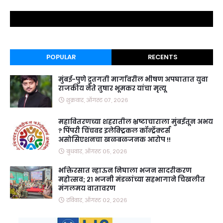
POPULAR
RECENTS
मुंबई-पुणे द्रुतगती मार्गावरील भीषण अपघातात युवा
राजकीय नेते तुषार भूमकर यांचा मृत्यू
शुक्रवार, ऑगस्ट ०७, २०२६
महावितरणच्या शहरातील भ्रष्टाचाराला मुंबईतून अभय
? पिंपरी चिंचवड इलेक्ट्रिकल कॉन्ट्रॅक्टर्स
असोसिएशनचा खळबळजनक आरोप !!
बुधवार, ऑगस्ट ०५, २०२६
भक्तिरसात न्हाऊन निघाला भजन सादरीकरण
महोत्सव; २१ भजनी मंडळांच्या सहभागाने चिखलीत
मंगलमय वातावरण
रविवार, ऑगस्ट ०२, २०२६