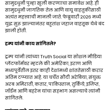
सामुद्रधुनी पुन्हा खुली करण्याचा समावेश आहे. ही
सामुद्रधुनी जागतिक तेल आणि वायू वाहतुकीसाठी
अत्यंत महत्त्वाची मानली जाते. फेब्रुवारी २०२६ मध्ये
युद्ध सुरू झाल्यानंतर बहुतांश जहाज वाहतूक येथे बंद
झाली होती.
ट्रम्प यांनी काय सांगितले?
ट्रम्प यांनी त्यांच्या Truth Social या सोशल मीडिया
प्लॅटफॉर्मवर म्हटले की अमेरिका, इराण आणि
मध्यपूर्वेतील इतर काही देशांमध्ये शांततेसाठी करार
अंतिम टप्प्यात आहे. या चर्चेत सौदी अरेबिया, संयुक्त
अरब अमिराती, कतार, पाकिस्तान, तुर्किये, इजिप्त,
जॉर्डन आणि बहरेन यांचा सहभाग असल्याचे त्यांनी
सांगितले.