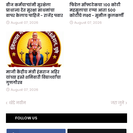
वीज कर्मचाऱ्यांनी सुरक्षेला
फिडेल सॉफ्टटेकचा १०० कोटी
प्राधान्य देत सुरक्षा साधनांचा
महसुलाचा टप्पा आता ५००
वापर केलाच पाहिजे - राजेंद्र पवार
कोटींचे लक्ष्य - सुनील कुलकर्णी
August 07, 2026
August 07, 2026
माजी केंद्रीय मंत्री हंसराज अहिर
यांच्या हस्ते शनिवारी विद्यार्थ्यांचा
गुणगौरव
August 07, 2026
थोडे नवीन
जरा जुने
FOLLOW US