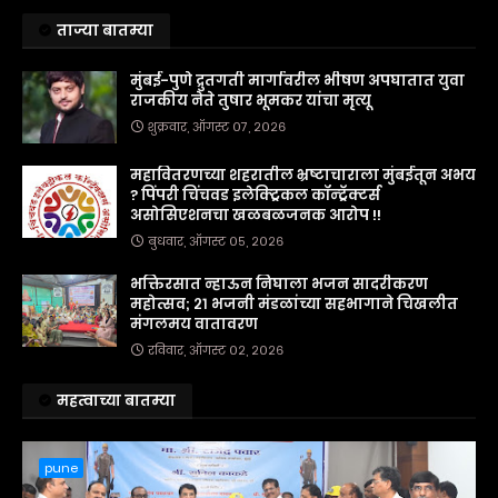
ताज्या बातम्या
मुंबई-पुणे द्रुतगती मार्गावरील भीषण अपघातात युवा
राजकीय नेते तुषार भूमकर यांचा मृत्यू
शुक्रवार, ऑगस्ट ०७, २०२६
महावितरणच्या शहरातील भ्रष्टाचाराला मुंबईतून अभय
? पिंपरी चिंचवड इलेक्ट्रिकल कॉन्ट्रॅक्टर्स
असोसिएशनचा खळबळजनक आरोप !!
बुधवार, ऑगस्ट ०५, २०२६
भक्तिरसात न्हाऊन निघाला भजन सादरीकरण
महोत्सव; २१ भजनी मंडळांच्या सहभागाने चिखलीत
मंगलमय वातावरण
रविवार, ऑगस्ट ०२, २०२६
महत्वाच्या बातम्या
pune