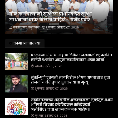
वीज कर्मचाऱ्यांनी सुरक्षेला प्राधान्य देत सुरक्षा
साधनांचा वापर केलाच पाहिजे - राजेंद्र पवार
क्रांतीकुमार कडुलकर
शुक्रवार, ऑगस्ट ०७, २०२६
कामाच्या बातम्या
घरकुलवासीयांचा महापालिकेवर जनआक्रोश; प्रलंबित
नागरी प्रश्नांवर आयुक्त कार्यालयावर धडक मोर्चा
बुधवार, जुलै १५, २०२६
मुंबई-पुणे द्रुतगती मार्गावरील भीषण अपघातात युवा
राजकीय नेते तुषार भूमकर यांचा मृत्यू
शुक्रवार, ऑगस्ट ०७, २०२६
महावितरणच्या शहरातील भ्रष्टाचाराला मुंबईतून अभय
? पिंपरी चिंचवड इलेक्ट्रिकल कॉन्ट्रॅक्टर्स
असोसिएशनचा खळबळजनक आरोप !!
बुधवार, ऑगस्ट ०५, २०२६