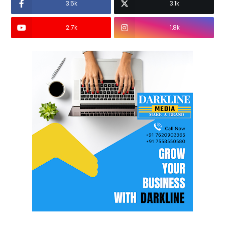
3.5k
3.1k
2.7k
1.8k