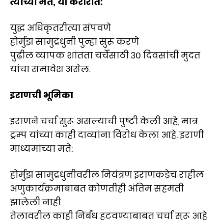
त्यांच्या मते, या करारात:
युद्ध अधिकृतरीत्या संपवणे
होर्मुझ सामुद्रधुनी पुन्हा सुरू करणे
पुढील व्यापक शांतता चर्चेसाठी ३० दिवसांची मुदत
यांचा समावेश असेल.
इराणची भूमिका
इराणने चर्चा सुरू असल्याची पुष्टी केली आहे, मात्र
ट्रम्प यांच्या काही दाव्यांना विरोध केला आहे. इराणी
माध्यमांच्या मते:
होर्मुझ सामुद्रधुनीवरील नियंत्रण इराणकडेच राहील
अणुकार्यक्रमाबाबत कोणतीही अंतिम सहमती
झालेली नाही
तेलावरील काही निर्बंध हटवण्याबाबत चर्चा सुरू आहे