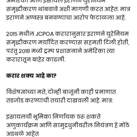
अमेरिका आणि इस्रायल इराणने युरेनियम
समृद्धीकरण थांबवावे अशी मागणी करत आहेत. मात्र
इराणने अण्वस्त्र बनवण्याचा आरोप फेटाळला आहे.
२०१५ मधील JCPOA करारानुसार इराणने युरेनियम
समृद्धीकरण मर्यादित करण्यास सहमती दिली होती,
परंतु २०१८ मध्ये ट्रम्प प्रशासनाने अमेरिका त्या
करारातून बाहेर काढली.
करार शक्य आहे का?
विशेषज्ञांच्या मते, दोन्ही बाजूंनी काही प्रमाणात
तडजोड करण्याची तयारी दाखवली आहे. मात्र:
इस्रायलची भूमिका निर्णायक ठरू शकते
अणुकार्यक्रम आणि सामुद्रधुनीवरील नियंत्रण हे मोठे
अडथळे आहेत