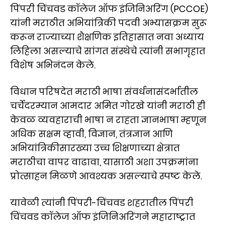
पिंपरी चिंचवड कॉलेज ऑफ इंजिनिअरिंग (PCCOE)
यांनी मराठीत अभियांत्रिकी पदवी अभ्यासक्रम सुरू
करून राज्याच्या शैक्षणिक इतिहासात नवा अध्याय
लिहिला असल्याचे सांगत संस्थेचे त्यांनी सभागृहात
विशेष अभिनंदन केले.
विधान परिषदेत मराठी भाषा संवर्धनासंदर्भातील
चर्चेदरम्यान आमदार अमित गोरखे यांनी मराठी ही
केवळ व्यवहाराची भाषा न राहता ज्ञानभाषा म्हणून
अधिक सक्षम व्हावी, विज्ञान, तंत्रज्ञान आणि
अभियांत्रिकीसारख्या उच्च शिक्षणाच्या क्षेत्रात
मराठीचा वापर वाढावा, यासाठी अशा उपक्रमांना
प्रोत्साहन मिळणे आवश्यक असल्याचे स्पष्ट केले.
यावेळी त्यांनी पिंपरी-चिंचवड शहरातील पिंपरी
चिंचवड कॉलेज ऑफ इंजिनिअरिंगने महाराष्ट्रात