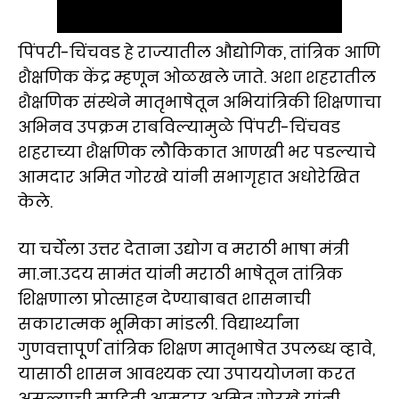
पिंपरी-चिंचवड हे राज्यातील औद्योगिक, तांत्रिक आणि
शैक्षणिक केंद्र म्हणून ओळखले जाते. अशा शहरातील
शैक्षणिक संस्थेने मातृभाषेतून अभियांत्रिकी शिक्षणाचा
अभिनव उपक्रम राबविल्यामुळे पिंपरी-चिंचवड
शहराच्या शैक्षणिक लौकिकात आणखी भर पडल्याचे
आमदार अमित गोरखे यांनी सभागृहात अधोरेखित
केले.
या चर्चेला उत्तर देताना उद्योग व मराठी भाषा मंत्री
मा.ना.उदय सामंत यांनी मराठी भाषेतून तांत्रिक
शिक्षणाला प्रोत्साहन देण्याबाबत शासनाची
सकारात्मक भूमिका मांडली. विद्यार्थ्यांना
गुणवत्तापूर्ण तांत्रिक शिक्षण मातृभाषेत उपलब्ध व्हावे,
यासाठी शासन आवश्यक त्या उपाययोजना करत
असल्याची माहिती आमदार अमित गोरखे यांनी