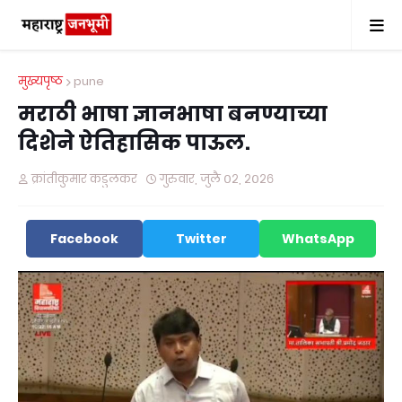
मुख्यपृष्ठ
pune
मराठी भाषा ज्ञानभाषा बनण्याच्या
दिशेने ऐतिहासिक पाऊल.
क्रांतीकुमार कडुलकर
गुरुवार, जुलै ०२, २०२६
Facebook
Twitter
WhatsApp