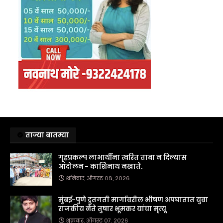
ताज्या बातम्या
गृहप्रकल्प लाभार्थींना त्वरित ताबा न दिल्यास
आंदोलन - काशिनाथ नखाते.
शनिवार, ऑगस्ट ०८, २०२६
मुंबई-पुणे द्रुतगती मार्गावरील भीषण अपघातात युवा
राजकीय नेते तुषार भूमकर यांचा मृत्यू
शुक्रवार, ऑगस्ट ०७, २०२६