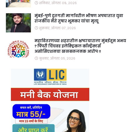
शनिवार, ऑगस्ट ०८, २०२६
मुंबई-पुणे द्रुतगती मार्गावरील भीषण अपघातात युवा
राजकीय नेते तुषार भूमकर यांचा मृत्यू
शुक्रवार, ऑगस्ट ०७, २०२६
महावितरणच्या शहरातील भ्रष्टाचाराला मुंबईतून अभय
? पिंपरी चिंचवड इलेक्ट्रिकल कॉन्ट्रॅक्टर्स
असोसिएशनचा खळबळजनक आरोप !!
बुधवार, ऑगस्ट ०५, २०२६