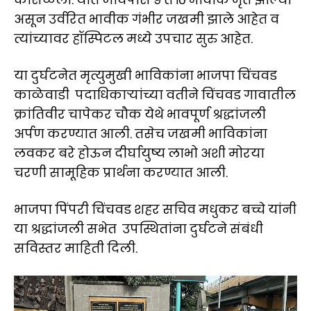
असून उर्वरित भावीक गंभीर जखमी झाले आहेत व
त्यांच्यावर हॉस्पिटल मध्ये उपचार सुरु आहेत.
या दुर्घटनेत मृत्युमुखी भाविकांना भाजपा चिंचवड
काळेवाडी पदाधिकाऱ्यांच्या वतीने चिंचवड गावातील
क्रांतिवीर चापेकर चौक येथे भावपूर्ण श्रद्धांजली
अर्पण करण्यात आली. तसेच जखमी भाविकांना
लवकर बरे होऊन दीर्घायुष्य लाभो अशी मोरया
चरणी सामूहिक प्रार्थना करण्यात आली.
भाजपा पिंपरी चिंचवड शहर सचिव मधुकर बच्चे यांनी
या श्रद्धांजली सभेत उपस्थितांना दुर्घटने संबंधी
सविस्तर माहिती दिली.