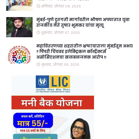
शनिवार, ऑगस्ट ०८, २०२६
मुंबई-पुणे द्रुतगती मार्गावरील भीषण अपघातात युवा
राजकीय नेते तुषार भूमकर यांचा मृत्यू
शुक्रवार, ऑगस्ट ०७, २०२६
महावितरणच्या शहरातील भ्रष्टाचाराला मुंबईतून अभय
? पिंपरी चिंचवड इलेक्ट्रिकल कॉन्ट्रॅक्टर्स
असोसिएशनचा खळबळजनक आरोप !!
बुधवार, ऑगस्ट ०५, २०२६