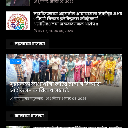
शुक्रवार, ऑगस्ट ०७, २०२६
महावितरणच्या शहरातील भ्रष्टाचाराला मुंबईतून अभय
? पिंपरी चिंचवड इलेक्ट्रिकल कॉन्ट्रॅक्टर्स
असोसिएशनचा खळबळजनक आरोप !!
बुधवार, ऑगस्ट ०५, २०२६
महत्वाच्या बातम्या
pune
गृहप्रकल्प लाभार्थींना त्वरित ताबा न दिल्यास
आंदोलन - काशिनाथ नखाते.
क्रांतीकुमार कडुलकर
शनिवार, ऑगस्ट ०८, २०२६
कामाच्या बातम्या