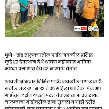
पुणे
- खेड तालुक्यातील पाईट जवळील प्रसिद्ध
कुंडेश्वर देवस्थान येथे श्रावण महीन्यात भाविक
मोठ्या प्रमाणात देव दर्शनासाठी येतात.
श्रावणी सोमवार निमित्त पाईट जवळील पापळवाडी
मधील जळवपास ३२ ते ३५ महिला भाविक पिकअप
गाडीतून दर्शन करुन परत येत असताना उतारावर
चालकाचा गाडीवरील ताबा सुटला व गाडी दरीत
कोसळली. यात जावपास ९ ते १० भावीक मृत झाल्या