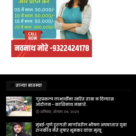
ताज्या बातम्या
गृहप्रकल्प लाभार्थींना त्वरित ताबा न दिल्यास
आंदोलन - काशिनाथ नखाते.
शनिवार, ऑगस्ट ०८, २०२६
मुंबई-पुणे द्रुतगती मार्गावरील भीषण अपघातात युवा
राजकीय नेते तुषार भूमकर यांचा मृत्यू