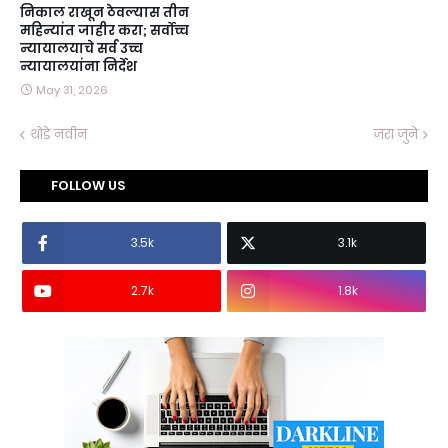
निकाल राखून ठेवल्यास तीन
महिन्यांत जाहीर करा; सर्वोच्च
न्यायालयाचे सर्व उच्च
न्यायालयांना निर्देश
May 31, 2026
थोडे नवीन
जरा जुने
FOLLOW US
3.5k
3.1k
2.7k
1.8k