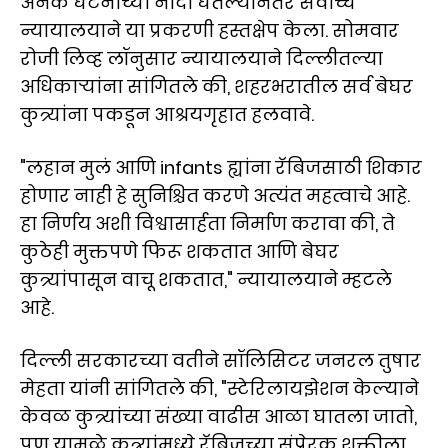
अनेक घटनांच्या नोंदी घेतल्यानंतर सर्वोच्च
न्यायालयाने या प्रकरणी हस्तक्षेप केला. सोमवार
रोजी लिव्ह लॉनुसार न्यायालयाने दिल्लीतल्या
अधिकार्‍यांना सांगितले की, शहरभरातील सर्व बेघर
कुत्र्यांना पकडून आश्रयगृहात हलवावे.
"लहान मुलं आणि infants ह्यांना रॅबिजसाठी शिकार
होणार नाही हे सुनिश्चित करणे अत्यंत महत्वाचे आहे.
हा निर्णय अशी विश्वासार्हता निर्माण करावा की, ते
कुठेही मुक्तपणे फिरू शकतात आणि बेघर
कुत्र्यांपासून वाचू शकतात," न्यायालयाने म्हटले
आहे.
दिल्ली सरकारच्या वतीने सॉलिसिटर जनरल तुषार
मेहता यांनी सांगितले की, "स्टेरिलायझेशन केल्याने
केवळ कुत्र्यांच्या संख्या वाढीस आळा घातला जातो,
पण यामुळे कुत्र्यांमध्ये रॅबिजच्या संप्रेरक शक्तीला