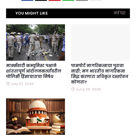
YOU MIGHT LIKE
सर्व पहा
मार्क्सवादी कम्युनिस्ट पक्षाने
पासपोर्ट नागरिकत्वाचा पुरावा
शांततापूर्ण आंदोलनकर्त्यांवरील
नाही; मग भारतीय नागरिकत्व
पोलिसी हिंसाचाराचा निषेध
सिद्ध करणारा अधिकृत दस्तऐवज
कोणता?
July 22, 2026
June 26, 2026