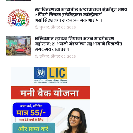
महावितरणच्या शहरातील भ्रष्टाचाराला मुंबईतून अभय
? पिंपरी चिंचवड इलेक्ट्रिकल कॉन्ट्रॅक्टर्स
असोसिएशनचा खळबळजनक आरोप !!
बुधवार, ऑगस्ट ०५, २०२६
भक्तिरसात न्हाऊन निघाला भजन सादरीकरण
महोत्सव; २१ भजनी मंडळांच्या सहभागाने चिखलीत
मंगलमय वातावरण
रविवार, ऑगस्ट ०२, २०२६