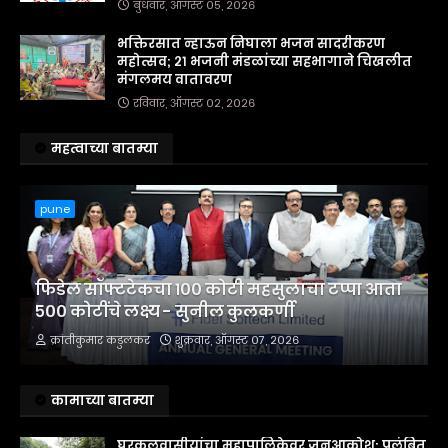
बुधवार, ऑगस्ट ०५, २०२६
भक्तिरसात न्हाऊन निघाला भजन सादरीकरण
महोत्सव; २१ भजनी मंडळांच्या सहभागाने चिखलीत
मंगलमय वातावरण
रविवार, ऑगस्ट ०२, २०२६
महत्वाच्या बातम्या
pune
फिडेल सॉफ्टटेकचा १०० कोटी महसुलाचा टप्पा आता
५०० कोटींचे लक्ष्य - सुनील कुलकर्णी
क्रांतीकुमार कडुलकर
शुक्रवार, ऑगस्ट ०७, २०२६
कामाच्या बातम्या
घरकुलवासीयांचा महापालिकेवर जनआक्रोश; प्रलंबित