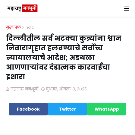
मुख्यपृष्ठ
india
दिल्लीतील सर्व भटक्या कुत्र्यांना श्वान
निवारागृहात हलवण्याचे सर्वोच्च
न्यायालयाचे आदेश; अडथळा
आणणाऱ्यांवर दंडात्मक कारवाईचा
इशारा
महाराष्ट्र जनभूमी
बुधवार, ऑगस्ट १३, २०२५
Facebook
Twitter
WhatsApp