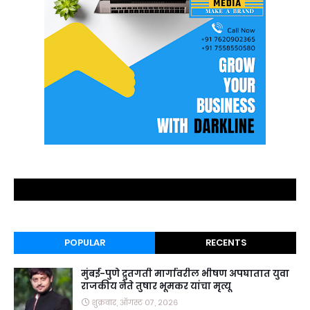
POPULAR
RECENTS
मुंबई-पुणे द्रुतगती मार्गावरील भीषण अपघातात युवा
राजकीय नेते तुषार भूमकर यांचा मृत्यू
शुक्रवार, ऑगस्ट ०७, २०२६