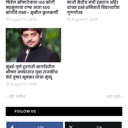
फिडेल सॉफ्टटेकचा १०० कोटी
माजी केंद्रीय मंत्री हंसराज अहिर
महसुलाचा टप्पा आता ५००
यांच्या हस्ते शनिवारी विद्यार्थ्यांचा
कोटींचे लक्ष्य - सुनील कुलकर्णी
गुणगौरव
August 07, 2026
August 07, 2026
मुंबई-पुणे द्रुतगती मार्गावरील
भीषण अपघातात युवा राजकीय
नेते तुषार भूमकर यांचा मृत्यू
August 07, 2026
थोडे नवीन
जरा जुने
FOLLOW US
3.5k
3.1k