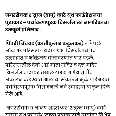
नगरसेवक शत्रुघ्न (बापु) काटे युथ फाऊंडेशनचा
पुढाकार – पर्यावरणपूरक विसर्जनाला नागरिकांचा
उत्स्फूर्त प्रतिसाद..
पिंपरी चिंचवड (क्रांतीकुमार कडुलकर)
- पिंपळे
सौदागर परिसरात यंदा गणेश विसर्जनाचे पर्व
उत्साहात व भक्तिमय वातावरणात पार पडले.
परिसरातील देवी आई माता मंदिर व दत्त मंदिर
विसर्जन घाटांवर तब्बल ४००० गणेश मूर्तींचे
संकलन करण्यात आले. या संकलनामुळे परिसरात
पर्यावरणपूरक विसर्जनाचे नवे उदाहरण घालून दिले
गेले आहे.
नगरसेवक व भाजप शहराध्यक्ष शत्रुघ्न (बापु) काटे
यांच्या युथ फाऊंडेशनच्या पुढाकाराने घाटांवर विशेष