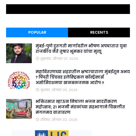
POPULAR
RECENTS
मुंबई-पुणे द्रुतगती मार्गावरील भीषण अपघातात युवा
राजकीय नेते तुषार भूमकर यांचा मृत्यू
शुक्रवार, ऑगस्ट ०७, २०२६
महावितरणच्या शहरातील भ्रष्टाचाराला मुंबईतून अभय
? पिंपरी चिंचवड इलेक्ट्रिकल कॉन्ट्रॅक्टर्स
असोसिएशनचा खळबळजनक आरोप !!
बुधवार, ऑगस्ट ०५, २०२६
भक्तिरसात न्हाऊन निघाला भजन सादरीकरण
महोत्सव; २१ भजनी मंडळांच्या सहभागाने चिखलीत
मंगलमय वातावरण
रविवार, ऑगस्ट ०२, २०२६