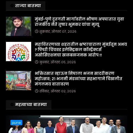
ताज्या बातम्या
मुंबई-पुणे द्रुतगती मार्गावरील भीषण अपघातात युवा
राजकीय नेते तुषार भूमकर यांचा मृत्यू
शुक्रवार, ऑगस्ट ०७, २०२६
महावितरणच्या शहरातील भ्रष्टाचाराला मुंबईतून अभय
? पिंपरी चिंचवड इलेक्ट्रिकल कॉन्ट्रॅक्टर्स
असोसिएशनचा खळबळजनक आरोप !!
बुधवार, ऑगस्ट ०५, २०२६
भक्तिरसात न्हाऊन निघाला भजन सादरीकरण
महोत्सव; २१ भजनी मंडळांच्या सहभागाने चिखलीत
मंगलमय वातावरण
रविवार, ऑगस्ट ०२, २०२६
महत्वाच्या बातम्या
pune