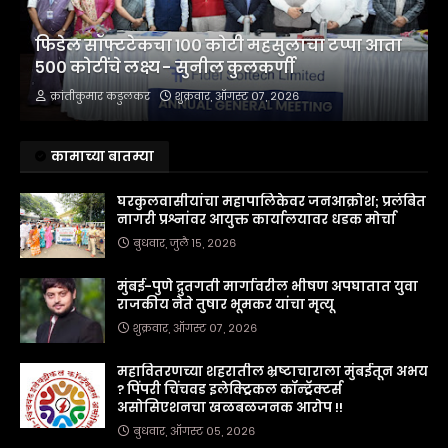
फिडेल सॉफ्टटेकचा १०० कोटी महसुलाचा टप्पा आता
५०० कोटींचे लक्ष्य - सुनील कुलकर्णी
क्रांतीकुमार कडुलकर
शुक्रवार, ऑगस्ट ०७, २०२६
कामाच्या बातम्या
घरकुलवासीयांचा महापालिकेवर जनआक्रोश; प्रलंबित
नागरी प्रश्नांवर आयुक्त कार्यालयावर धडक मोर्चा
बुधवार, जुलै १५, २०२६
मुंबई-पुणे द्रुतगती मार्गावरील भीषण अपघातात युवा
राजकीय नेते तुषार भूमकर यांचा मृत्यू
शुक्रवार, ऑगस्ट ०७, २०२६
महावितरणच्या शहरातील भ्रष्टाचाराला मुंबईतून अभय
? पिंपरी चिंचवड इलेक्ट्रिकल कॉन्ट्रॅक्टर्स
असोसिएशनचा खळबळजनक आरोप !!
बुधवार, ऑगस्ट ०५, २०२६