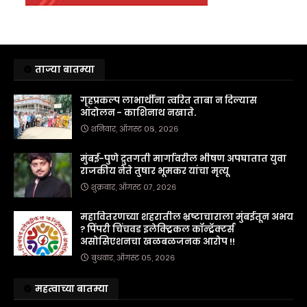
ताज्या बातम्या
गृहप्रकल्प लाभार्थींना त्वरित ताबा न दिल्यास
आंदोलन - काशिनाथ नखाते.
शनिवार, ऑगस्ट ०८, २०२६
मुंबई-पुणे द्रुतगती मार्गावरील भीषण अपघातात युवा
राजकीय नेते तुषार भूमकर यांचा मृत्यू
शुक्रवार, ऑगस्ट ०७, २०२६
महावितरणच्या शहरातील भ्रष्टाचाराला मुंबईतून अभय
? पिंपरी चिंचवड इलेक्ट्रिकल कॉन्ट्रॅक्टर्स
असोसिएशनचा खळबळजनक आरोप !!
बुधवार, ऑगस्ट ०५, २०२६
महत्वाच्या बातम्या