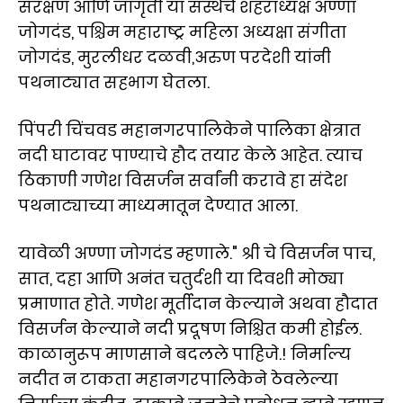
संरक्षण आणि जागृती या संस्थेचे शहराध्यक्ष अण्णा
जोगदंड, पश्चिम महाराष्ट्र महिला अध्यक्षा संगीता
जोगदंड, मुरलीधर दळवी,अरुण परदेशी यांनी
पथनाट्यात सहभाग घेतला.
पिंपरी चिंचवड महानगरपालिकेने पालिका क्षेत्रात
नदी घाटावर पाण्याचे हौद तयार केले आहेत. त्याच
ठिकाणी गणेश विसर्जन सर्वांनी करावे हा संदेश
पथनाट्याच्या माध्यमातून देण्यात आला.
यावेळी अण्णा जोगदंड म्हणाले." श्री चे विसर्जन पाच,
सात, दहा आणि अनंत चतुर्दशी या दिवशी मोठ्या
प्रमाणात होते. गणेश मूर्तीदान केल्याने अथवा हौदात
विसर्जन केल्याने नदी प्रदूषण निश्चित कमी होईल.
काळानुरूप माणसाने बदलले पाहिजे.! निर्माल्य
नदीत न टाकता महानगरपालिकेने ठेवलेल्या