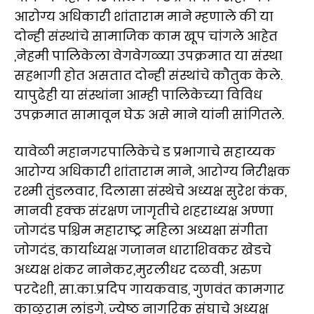
आरोग्य अधिकारी शांताराम माने म्हणाले की या
दोन्ही संस्थांचे सामाजिक काम खूप चांगले आहेत
,नेहमी पालिकेला वेगवेगळ्या उपक्रमात या संस्था
सहभागी होत असतात दोन्ही संस्थांचे कौतुक केले.
यापुढेही या संस्थांना आम्ही पालिकेच्या विविध
उपक्रमात सामावून घेऊ असे माने यांनी सांगितले.
यावेळी महानगरपालिकेचे ड प्रभागाचे सहाय्यक
आरोग्य अधिकारी शांताराम माने, आरोग्य निरीक्षक
रश्मी तुंडलवार, दिलासा संस्थेचे अध्यक्ष सुरेश कंक,
मानवी हक्क संरक्षण जागृतीचे शहराध्यक्ष अण्णा
जोगदंड पश्चिम महाराष्ट्र महिला अध्यक्षा संगीता
जोगदंड, कार्याध्यक्ष गजानन धाराशिवकर खेडचे
अध्यक्ष शंकर नानेकर,मुरलीधर दळवी, अरुण
परदेशी, सा.का.प्रदिप गायकवाड, गुणवंत कामगार
काळूराम लांडगे, ज्येष्ठ नागरिक संघाचे अध्यक्ष