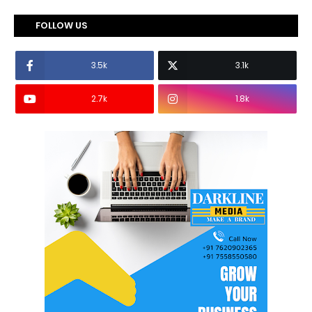
FOLLOW US
3.5k
3.1k
2.7k
1.8k