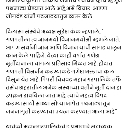
निर्माल्य कुंडीत टाकावे जनतेचे प्रबोधन व्हावे म्हणून
पथनाट्य घेण्यात आले आहे,असे विचार आण्णा
जोगदंड यांनी पटनाटयातुन व्यक्त केले.
दिलासा संस्थेचे अध्यक्ष सुरेश कंक म्हणाले.. "
गणपतीला त्वं ज्ञानमयो विज्ञानमयोसी म्हणले जाते.
आपण सर्वांनी ज्ञान आणि विज्ञान याची सांगड घालून
काम केले पाहिजे. येत्या काही वर्षात गणेश
मूर्तीदानाला चांगला प्रतिसाद मिळत आहे. हौदात
गणपती विसर्जन करण्याकडे गणेश भक्तांचा कल
दिसून येत आहे. पिंपरी चिंचवड महानगरपालिके तर्फे
तसेच शहरातील अनेक संस्थांच्या वतीने मूर्ती दान हा
उपक्रम राबविला जात आहे. त्याचे महत्व विषद
करण्यासाठी साध्या सोप्या भाषेत पथनाट्यातून
जनजागृती करण्याचा प्रयत्न करण्यात आला आहे."
यावेळी महानगरपालिकेचे ड प्रभागाचे सहाय्यक