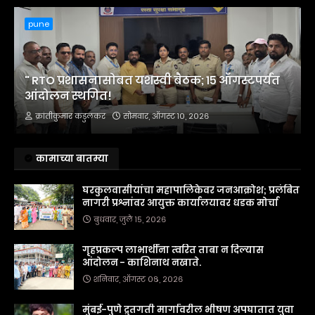
pune
" RTO प्रशासनासोबत यशस्वी बैठक; १५ ऑगस्टपर्यंत
आंदोलन स्थगित!
क्रांतीकुमार कडुलकर
सोमवार, ऑगस्ट १०, २०२६
कामाच्या बातम्या
घरकुलवासीयांचा महापालिकेवर जनआक्रोश; प्रलंबित
नागरी प्रश्नांवर आयुक्त कार्यालयावर धडक मोर्चा
बुधवार, जुलै १५, २०२६
गृहप्रकल्प लाभार्थींना त्वरित ताबा न दिल्यास
आंदोलन - काशिनाथ नखाते.
शनिवार, ऑगस्ट ०८, २०२६
मुंबई-पुणे द्रुतगती मार्गावरील भीषण अपघातात युवा