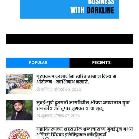
POPULAR
RECENTS
गृहप्रकल्प लाभार्थींना त्वरित ताबा न दिल्यास
आंदोलन - काशिनाथ नखाते.
शनिवार, ऑगस्ट ०८, २०२६
मुंबई-पुणे द्रुतगती मार्गावरील भीषण अपघातात युवा
राजकीय नेते तुषार भूमकर यांचा मृत्यू
शुक्रवार, ऑगस्ट ०७, २०२६
महावितरणच्या शहरातील भ्रष्टाचाराला मुंबईतून अभय
? पिंपरी चिंचवड इलेक्ट्रिकल कॉन्ट्रॅक्टर्स