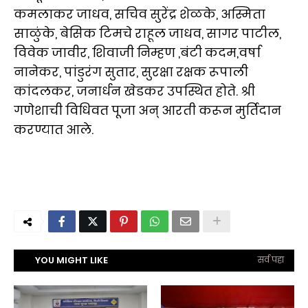
कमलाकर जाधव, सचिव सुरेंद्र शेळके, अस्मिता
साळुंके, बेसिक टिमचे राहूल जाधव, सागर पाटील,
विवेक जावीर, शिवाजी निम्हण ,बंटी कदम,वर्षा
नानेकर, पांडुरंग सुतार, सुरक्षा रक्षक रूपाली
कांदलकर, जनार्धन खेडकर उपस्थित होते. श्री
गणेशाची विधिवत पूजा अन् आरती करून मुर्तिदान
करण्यात आले.
YOU MIGHT LIKE
सर्व पहा