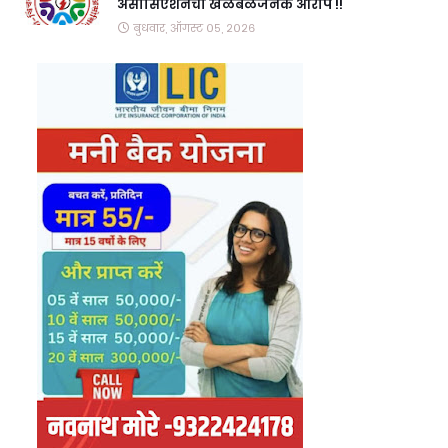
असोसिएशनचा खळबळजनक आरोप !!
बुधवार, ऑगस्ट ०५, २०२६