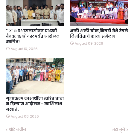
" RTO प्रशासनासोबत यशस्वी
भक्ती शक्ती चौक,निगडी येथे रंगले
बैठक; १५ ऑगस्टपर्यंत आंदोलन
निमंत्रितांचे काव्य संमेलन
स्थगित!
August 09, 2026
August 10, 2026
गृहप्रकल्प लाभार्थींना त्वरित ताबा
न दिल्यास आंदोलन - काशिनाथ
नखाते.
August 08, 2026
थोडे नवीन
जरा जुने