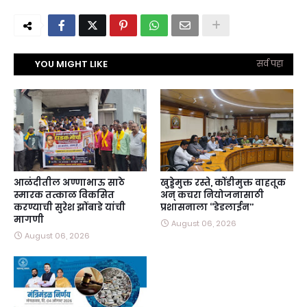
YOU MIGHT LIKE
सर्व पहा
आळंदीतील अण्णाभाऊ साठे
खुड्डेमुक्त रस्ते, कोंडीमुक्त वाहतूक
स्मारक तत्काळ विकसित
अन्‌ कचरा नियोजनासाठी
करण्याची सुरेश झोंबाडे यांची
प्रशासनाला ‘‘डेडलाईन’’
मागणी
August 06, 2026
August 06, 2026