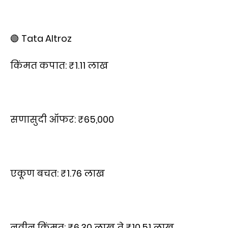
🟢 Tata Altroz
किंमत कपात: ₹1.11 लाख
सणासुदी ऑफर: ₹65,000
एकूण बचत: ₹1.76 लाख
नवीन किंमत: ₹6.30 लाख ते ₹10.51 लाख