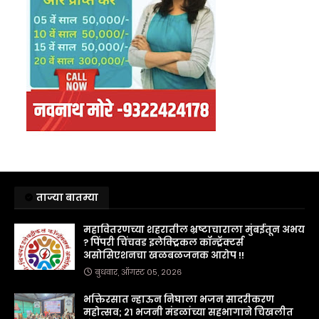
ताज्या बातम्या
महावितरणच्या शहरातील भ्रष्टाचाराला मुंबईतून अभय
? पिंपरी चिंचवड इलेक्ट्रिकल कॉन्ट्रॅक्टर्स
असोसिएशनचा खळबळजनक आरोप !!
बुधवार, ऑगस्ट ०५, २०२६
भक्तिरसात न्हाऊन निघाला भजन सादरीकरण
महोत्सव; २१ भजनी मंडळांच्या सहभागाने चिखलीत