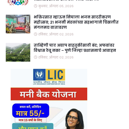
बुधवार, ऑगस्ट ०५, २०२६
भक्तिरसात न्हाऊन निघाला भजन सादरीकरण
महोत्सव; २१ भजनी मंडळांच्या सहभागाने चिखलीत
मंगलमय वातावरण
रविवार, ऑगस्ट ०२, २०२६
ताम्हिणी घाट अद्याप वाहतुकीसाठी बंद; अफवांवर
विश्वास ठेवू नका – पुणे जिल्हा प्रशासनाचे आवाहन
रविवार, ऑगस्ट ०२, २०२६