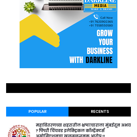
POPULAR
RECENTS
महावितरणच्या शहरातील भ्रष्टाचाराला मुंबईतून अभय
? पिंपरी चिंचवड इलेक्ट्रिकल कॉन्ट्रॅक्टर्स
असोसिएशनचा खळबळजनक आरोप !!