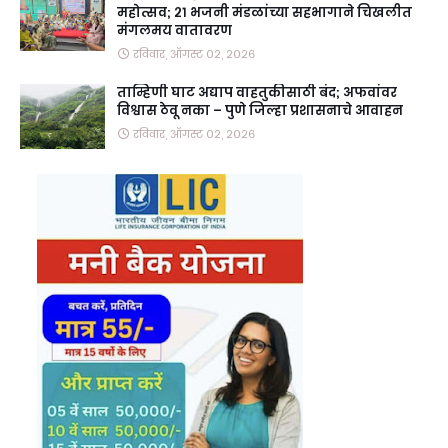
महोत्सव; २१ भजनी मंडळांच्या सहभागाने चिखलीत
मंगलमय वातावरण
रविवार, ऑगस्ट ०२, २०२६
ताम्हिणी घाट अद्याप वाहतुकीसाठी बंद; अफवांवर
विश्वास ठेवू नका – पुणे जिल्हा प्रशासनाचे आवाहन
रविवार, ऑगस्ट ०२, २०२६