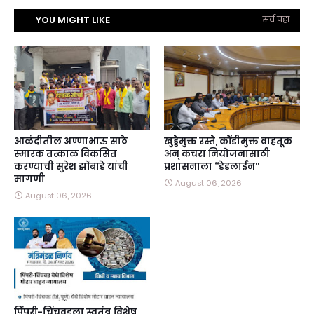
YOU MIGHT LIKE
सर्व पहा
आळंदीतील अण्णाभाऊ साठे
खुड्डेमुक्त रस्ते, कोंडीमुक्त वाहतूक
स्मारक तत्काळ विकसित
अन्‌ कचरा नियोजनासाठी
करण्याची सुरेश झोंबाडे यांची
प्रशासनाला ‘‘डेडलाईन’’
मागणी
August 06, 2026
August 06, 2026
पिंपरी-चिंचवडला स्वतंत्र विशेष