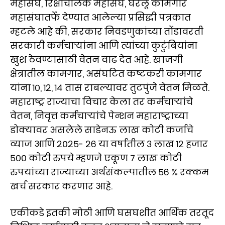
महासंघ, रिक्षाचालक महासंघ, घरेलू कामगार
महासंघातर्फे देण्यात आलेल्या प्रसिद्धी पत्रकात
म्हटले आहे की, सरकार निवडणुकांच्या तोंडावरती
सरकारी कर्मचाऱ्यांना आणि त्यांच्या कुटुंबियांना
खुश ठेवण्यासाठी वेतन वाढ देत आहे. खाजगी
क्षेत्रातील कामगार, असंघटित कष्टकरी कामगार
यांना १०, १२, १४ तास राबल्यावर तुटपुंजे वेतन मिळते.
महाराष्ट्र राज्याचा विचार केला तर कर्मचाऱ्यांचे
वेतन, निवृत्त कर्मचाऱ्यांचे पेन्शन महाराष्ट्राच्या
डोक्यावर असलेले साडेनऊ लाख कोटी कर्जाचे
व्याज आणि २०२५- २६ या वर्षातील ३ लाख १२ हजार
५०० कोटी रुपये म्हणजे एकूण ७ लाख कोटी
रुपयांच्या राज्याच्या अर्थसंकल्पातील ५६ % रक्कम
खर्च सरकार करणार आहे.
एकीकडे इतकी मोठी आणि घसघशीत आर्थिक तरतूद