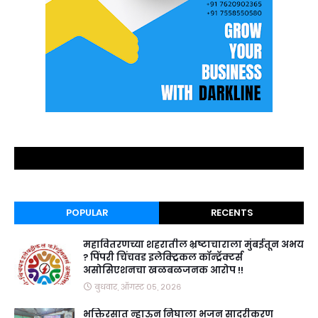
POPULAR
RECENTS
महावितरणच्या शहरातील भ्रष्टाचाराला मुंबईतून अभय
? पिंपरी चिंचवड इलेक्ट्रिकल कॉन्ट्रॅक्टर्स
असोसिएशनचा खळबळजनक आरोप !!
बुधवार, ऑगस्ट ०५, २०२६
भक्तिरसात न्हाऊन निघाला भजन सादरीकरण