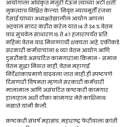
आयोगाला अधिकृत मंजुरी देऊन त्याच्या अटी शर्ती
नुकत्याच निश्चित केल्या. निवृत्त न्यायमूर्ती रंजना
देसाई यांच्या अध्यक्षतेखालील आयोग आपला
अहवाल सादर करीत करेल यात १४ ते ३४ % वेतन
वाढ सुचवेल साधारण १५ ते ४७ हजारापर्यंत प्रति
महिना वेतन वाढ मिळण्याची शक्यता आहे. एकीकडे
सरकारी कर्मचाऱ्यांना ८ व्या वेतन आयोग आणि
दुसरीकडे असंघटित कामगारांना किमान - समान
वेतन सुद्धा मिळत नाही, वेतन महागाई
निर्देशांकाप्रमाणे वाढवला जात नाही ही स्पष्टपणे
दिसणारी विषमता म्हणजे सरकारी कर्मचारी
मालामाल आणि असंघटित कष्टकरी कामगार
हालाहाल अशी टीका कामगार नेते काशिनाथ
नखाते यांनी केली.
कष्टकरी संघर्ष महासंघ, महाराष्ट्र फेरीवाला क्रांती