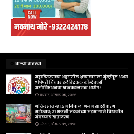
ताज्या बातम्या
महावितरणच्या शहरातील भ्रष्टाचाराला मुंबईतून अभय
? पिंपरी चिंचवड इलेक्ट्रिकल कॉन्ट्रॅक्टर्स
असोसिएशनचा खळबळजनक आरोप !!
बुधवार, ऑगस्ट ०५, २०२६
भक्तिरसात न्हाऊन निघाला भजन सादरीकरण
महोत्सव; २१ भजनी मंडळांच्या सहभागाने चिखलीत
मंगलमय वातावरण
रविवार, ऑगस्ट ०२, २०२६