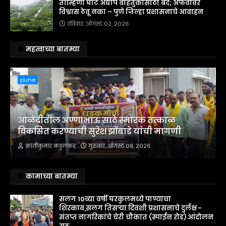
ताम्हिणी घाट अद्याप वाहतुकीसाठी बंद; अफवांवर
विश्वास ठेवू नका – पुणे जिल्हा प्रशासनाचे आवाहन
रविवार, ऑगस्ट ०२, २०२६
महत्वाच्या बातम्या
pune
आळंदीतील अण्णाभाऊ साठे स्मारक तत्काळ
विकसित करण्याची सुरेश झोंबाडे यांची मागणी
क्रांतीकुमार कडुलकर
गुरुवार, ऑगस्ट ०६, २०२६
कामाच्या बातम्या
सलग 10व्या वर्षी घरकुलमध्ये पाण्याचा
शिरकाव,सलग तिसऱ्या दिवशी प्रशासनाचे दुर्लक्ष -
संतप्त नागरिकांचे चेरी चौकात (स्पाईन रोड) आंदोलन