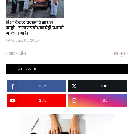
रिक्षा केवळ प्रवासाचे साधन
नाही… समाजप्रबोधनाचेही प्रभावी
माध्यम आहे!
August 08, 2026
थोडे नवीन
जरा जुने
FOLLOW US
3.5k
3.1k
2.7k
1.8k