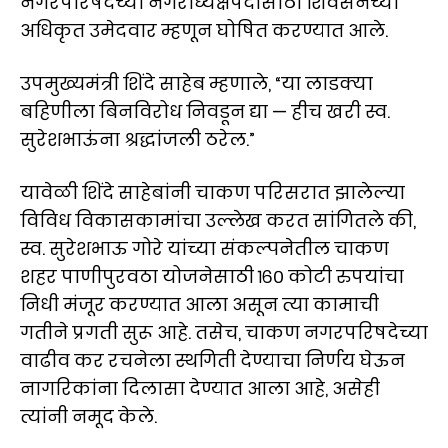
नगरपरिषदेच्या नगराध्यक्षपदासाठी शिवसेनेच्या
अधिकृत उमेदवार म्हणून घोषित करण्यात आले.
उपमुख्यमंत्री शिंदे साहेब म्हणाले, “या लाडक्या
बहिणीला बिनविरोध निवडून द्या — हीच खरी स्व.
सुरेशभाऊंना श्रद्धांजली ठरेल.”
यावेळी शिंदे साहेबांनी चाकण परिसरात झालेल्या
विविध विकासकामांचा उल्लेख करत सांगितले की,
स्व. सुरेशभाऊ गोरे यांच्या संकल्पनेतील चाकण
शहर पाणीपुरवठा योजनेसाठी १६० कोटी रुपयांचा
निधी मंजूर करण्यात आला असून त्या कामाची
गतीने प्रगती सुरू आहे. तसेच, चाकण नगरपरिषदेच्या
वाढीव कर रचनेला स्थगिती देण्याचा निर्णय घेऊन
नागरिकांना दिलासा देण्यात आला आहे, असेही
त्यांनी नमूद केले.