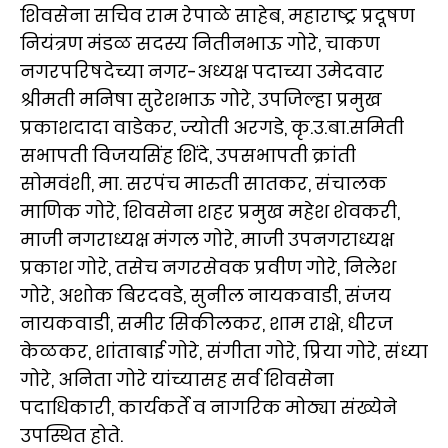
शिवसेना सचिव राम रेपाळे साहेब, महाराष्ट्र प्रदूषण
नियंत्रण मंडळ सदस्य नितीनभाऊ गोरे, चाकण
नगरपरिषदेच्या नगर-अध्यक्ष पदाच्या उमेदवार
श्रीमती मनिषा सुरेशभाऊ गोरे, उपजिल्हा प्रमुख
प्रकाशदादा वाडेकर, ज्योती अरगडे, कृ.उ.बा.समिती
सभापती विजयसिंह शिंदे, उपसभापती क्रांती
सोमवंशी, मा. सरपंच मारुती सातकर, संचालक
माणिक गोरे, शिवसेना शहर प्रमुख महेश शेवकरी,
माजी नगराध्यक्ष मंगल गोरे, माजी उपनगराध्यक्ष
प्रकाश गोरे, तसेच नगरसेवक प्रवीण गोरे, निलेश
गोरे, अशोक बिरदवडे, सुनील नायकवाडी, संजय
नायकवाडी, समीर सिकीलकर, शाम राक्षे, धीरज
केळकर, शांताबाई गोरे, संगीता गोरे, प्रिया गोरे, संध्या
गोरे, अनिता गोरे यांच्यासह सर्व शिवसेना
पदाधिकारी, कार्यकर्ते व नागरिक मोठ्या संख्येने
उपस्थित होते.