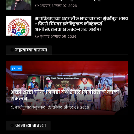
शुक्रवार, ऑगस्ट ०७, २०२६
महावितरणच्या शहरातील भ्रष्टाचाराला मुंबईतून अभय
? पिंपरी चिंचवड इलेक्ट्रिकल कॉन्ट्रॅक्टर्स
असोसिएशनचा खळबळजनक आरोप !!
बुधवार, ऑगस्ट ०५, २०२६
महत्वाच्या बातम्या
pune
भक्ती शक्ती चौक,निगडी येथे रंगले निमंत्रितांचे काव्य
संमेलन
क्रांतीकुमार कडुलकर
रविवार, ऑगस्ट ०९, २०२६
कामाच्या बातम्या