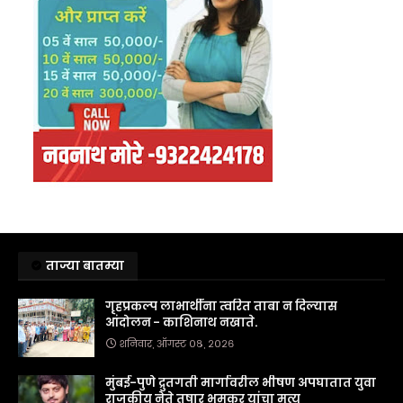
ताज्या बातम्या
गृहप्रकल्प लाभार्थींना त्वरित ताबा न दिल्यास
आंदोलन - काशिनाथ नखाते.
शनिवार, ऑगस्ट ०८, २०२६
मुंबई-पुणे द्रुतगती मार्गावरील भीषण अपघातात युवा
राजकीय नेते तुषार भूमकर यांचा मृत्यू