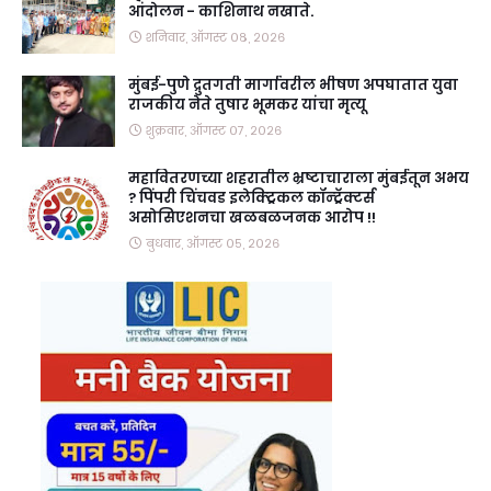
आंदोलन - काशिनाथ नखाते.
शनिवार, ऑगस्ट ०८, २०२६
मुंबई-पुणे द्रुतगती मार्गावरील भीषण अपघातात युवा
राजकीय नेते तुषार भूमकर यांचा मृत्यू
शुक्रवार, ऑगस्ट ०७, २०२६
महावितरणच्या शहरातील भ्रष्टाचाराला मुंबईतून अभय
? पिंपरी चिंचवड इलेक्ट्रिकल कॉन्ट्रॅक्टर्स
असोसिएशनचा खळबळजनक आरोप !!
बुधवार, ऑगस्ट ०५, २०२६