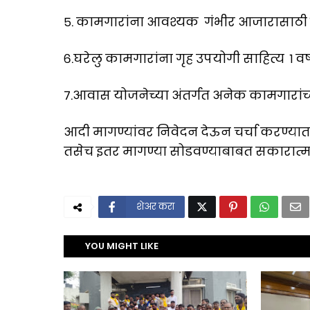
५. कामगारांना आवश्यक गंभीर आजारासाठी १ ला
६.घरेलु कामगारांना गृह उपयोगी साहित्य १ वर
७.आवास योजनेच्या अंतर्गत अनेक कामगारांच्
आदी मागण्यांवर निवेदन देऊन चर्चा करण्यात 
तसेच इतर मागण्या सोडवण्याबाबत सकारात्म
शेअर करा
YOU MIGHT LIKE