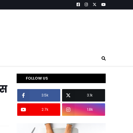
FOLLOW US
नस
3.5k
3.1k
2.7k
1.8k