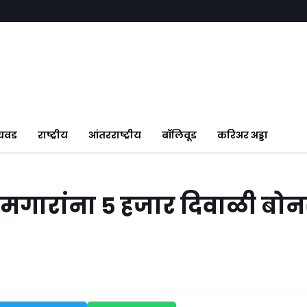
ंचवड
राष्ट्रीय
आंतरराष्ट्रीय
बॉलिवूड
करिअर अड्डा
मगारांना ५ हजार दिवाळी बो