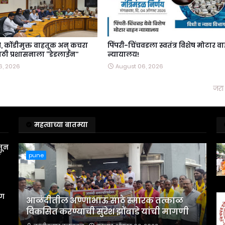
स्ते, कोंडीमुक्त वाहतूक अन्‌ कचरा
पिंपरी-चिंचवडला स्वतंत्र विशेष मोटार व
ी प्रशासनाला ‘‘डेडलाईन’’
न्यायालय!
6, 2026
August 06, 2026
जरा 
महत्वाच्या बातम्या
तून
pune
स
रण
आळंदीतील अण्णाभाऊ साठे स्मारक तत्काळ
विकसित करण्याची सुरेश झोंबाडे यांची मागणी