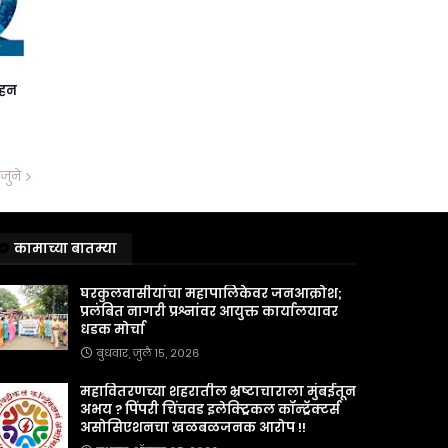
ाहन
जुने
कामाच्या बातम्या
घरकुलवासीयांचा महापालिकेवर जनआक्रोश;
प्रलंबित नागरी प्रश्नांवर आयुक्त कार्यालयावर
धडक मोर्चा
बुधवार, जुलै १५, २०२६
महावितरणच्या शहरातील भ्रष्टाचाराला मुंबईतून
अभय ? पिंपरी चिंचवड इलेक्ट्रिकल कॉन्ट्रॅक्टर्स
असोसिएशनचा खळबळजनक आरोप !!