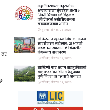
महावितरणच्या शहरातील
भ्रष्टाचाराला मुंबईतून अभय ?
पिंपरी चिंचवड इलेक्ट्रिकल
कॉन्ट्रॅक्टर्स असोसिएशनचा
खळबळजनक आरोप !!
बुधवार, ऑगस्ट ०५, २०२६
भक्तिरसात न्हाऊन निघाला भजन
सादरीकरण महोत्सव; २१ भजनी
मंडळांच्या सहभागाने चिखलीत
मंगलमय वातावरण
त तर
रविवार, ऑगस्ट ०२, २०२६
ताम्हिणी घाट अद्याप वाहतुकीसाठी
बंद; अफवांवर विश्वास ठेवू नका –
पुणे जिल्हा प्रशासनाचे आवाहन
रे
रविवार, ऑगस्ट ०२, २०२६