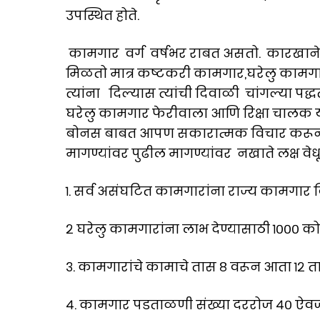
उपस्थित होते.
कामगार वर्ग वर्षभर राबत असतो. कारखाने स
मिळतो मात्र कष्टकरी कामगार,घरेलु कामगा
त्यांना दिल्यास त्यांची दिवाळी चांगल्या 
घरेलु कामगार फेरीवाला आणि रिक्षा चालक यां
बोनस बाबत आपण सकारात्मक विचार करून त्वर
मागण्यांवर पुढील मागण्यांवर नखाते लक्ष वे
१. सर्व असंघटित कामगारांना राज्य कामगा
२ घरेलु कामगारांना लाभ देण्यासाठी १००० को
३. कामगारांचे कामाचे तास ८ वरून आता १२ तास
४. कामगार पडताळणी संख्या दररोज ४० ऐवज