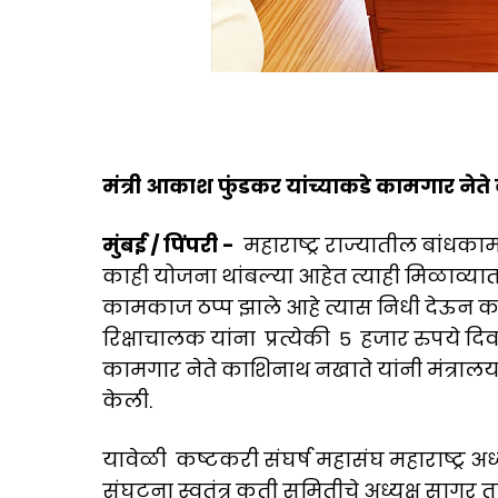
मंत्री आकाश फुंडकर यांच्याकडे कामगार ने
मुंबई / पिंपरी -
महाराष्ट्र राज्यातील बांध
काही योजना थांबल्या आहेत त्याही मिळाव्या
कामकाज ठप्प झाले आहे त्यास निधी देऊन का
रिक्षाचालक यांना प्रत्येकी ५ हजार रुपये द
कामगार नेते काशिनाथ नखाते यांनी मंत्रालय मु
केली.
यावेळी कष्टकरी संघर्ष महासंघ महाराष्ट्र अध
संघटना स्वतंत्र कृती समितीचे अध्यक्ष सागर त