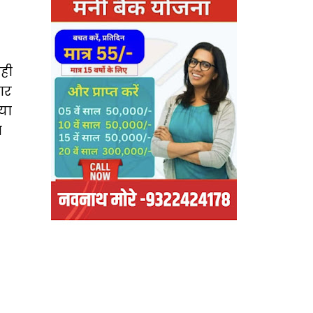
ही
ार
या
ा