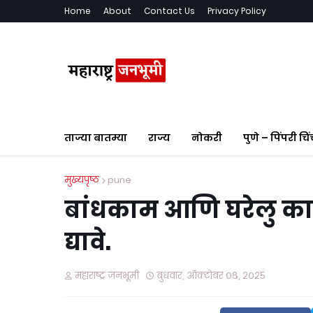
Home
About
Contact Us
Privacy Policy
ताज्या बातम्या
राज्य
नोकरी
पुणे – पिंपरी चि
मुख्यपृष्ठ
pune
बांधकाम आणि घरेलु का
द्यावे.
महाराष्ट्र जनभूमी
बुधवार, ऑक्टोबर ०८, २०२५