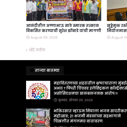
आळंदीतील अण्णाभाऊ साठे स्मारक तत्काळ
खुड्डेमुक्त र
विकसित करण्याची सुरेश झोंबाडे यांची मागणी
नियोजनासाठ
August 06, 2026
August 0
थोडे नवीन
ताज्या बातम्या
महावितरणच्या शहरातील भ्रष्टाचाराला मुंबई
अभय ? पिंपरी चिंचवड इलेक्ट्रिकल कॉन्ट्रॅक्टर्
असोसिएशनचा खळबळजनक आरोप !!
बुधवार, ऑगस्ट ०५, २०२६
भक्तिरसात न्हाऊन निघाला भजन सादरीक
महोत्सव; २१ भजनी मंडळांच्या सहभागाने
चिखलीत मंगलमय वातावरण