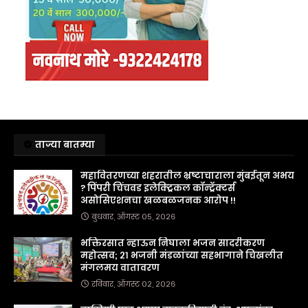
ताज्या बातम्या
महावितरणच्या शहरातील भ्रष्टाचाराला मुंबईतून अभय
? पिंपरी चिंचवड इलेक्ट्रिकल कॉन्ट्रॅक्टर्स
असोसिएशनचा खळबळजनक आरोप !!
बुधवार, ऑगस्ट ०५, २०२६
भक्तिरसात न्हाऊन निघाला भजन सादरीकरण
महोत्सव; २१ भजनी मंडळांच्या सहभागाने चिखलीत
मंगलमय वातावरण
रविवार, ऑगस्ट ०२, २०२६