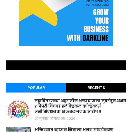
POPULAR
RECENTS
महावितरणच्या शहरातील भ्रष्टाचाराला मुंबईतून अभय
? पिंपरी चिंचवड इलेक्ट्रिकल कॉन्ट्रॅक्टर्स
असोसिएशनचा खळबळजनक आरोप !!
बुधवार, ऑगस्ट ०५, २०२६
भक्तिरसात न्हाऊन निघाला भजन सादरीकरण