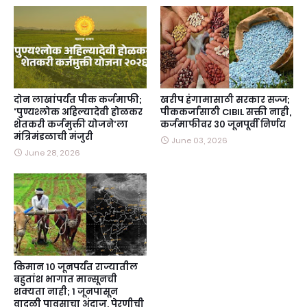
दोन लाखांपर्यंत पीक कर्जमाफी;
खरीप हंगामासाठी सरकार सज्ज;
'पुण्यश्लोक अहिल्यादेवी होळकर
पीककर्जासाठी CIBIL सक्ती नाही,
शेतकरी कर्जमुक्ती योजने'ला
कर्जमाफीवर ३० जूनपूर्वी निर्णय
मंत्रिमंडळाची मंजुरी
June 03, 2026
June 28, 2026
किमान १० जूनपर्यंत राज्यातील
बहुतांश भागात मान्सूनची
शक्यता नाही; १ जूनपासून
वादळी पावसाचा अंदाज, पेरणीची