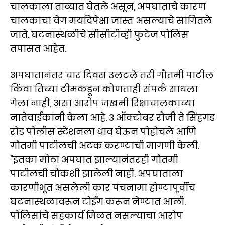
चालकाला ताब्यात घेतले असून, अपघाताचे कारण
चालकाचा वेग मर्यादेपेक्षा जास्त असल्याचे सांगितले
जाते. घटनास्थळीचे सीसीटीव्ही फुटेज पोलिस
तपासत आहेत.
अपघातानंतर चार दिवस उलटले तरी गौतमी पाटील
किंवा तिच्या टीमकडून कोणताही संपर्क साधला
गेला नाही, असा आरोप जखमी रिक्षाचालकाच्या
नातेवाईकांनी केला आहे. ३ ऑक्टोबर रोजी ते सिंहगड
रोड पोलीस स्टेशनला धाव घेऊन पोहोचले आणि
गौतमी पाटीलची अटक करण्याची मागणी केली.
"इतका मोठा अपघात झाल्यानंतरही गौतमी
पाटीलची चौकशी झालेली नाही. अपघाताला
कारणीभूत असलेली कार पंचनामा होण्यापूर्वीच
घटनास्थळावरून टोईंग करून नेण्यात आली.
पोलिसांचे सहकार्य मिळत नसल्याचा आरोप