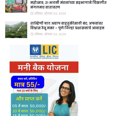
महोत्सव; २१ भजनी मंडळांच्या सहभागाने चिखलीत
मंगलमय वातावरण
रविवार, ऑगस्ट ०२, २०२६
ताम्हिणी घाट अद्याप वाहतुकीसाठी बंद; अफवांवर
विश्वास ठेवू नका – पुणे जिल्हा प्रशासनाचे आवाहन
रविवार, ऑगस्ट ०२, २०२६