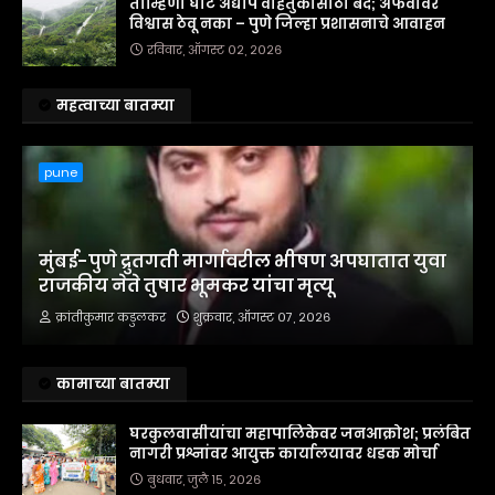
ताम्हिणी घाट अद्याप वाहतुकीसाठी बंद; अफवांवर
विश्वास ठेवू नका – पुणे जिल्हा प्रशासनाचे आवाहन
रविवार, ऑगस्ट ०२, २०२६
महत्वाच्या बातम्या
pune
मुंबई-पुणे द्रुतगती मार्गावरील भीषण अपघातात युवा
राजकीय नेते तुषार भूमकर यांचा मृत्यू
क्रांतीकुमार कडुलकर
शुक्रवार, ऑगस्ट ०७, २०२६
कामाच्या बातम्या
घरकुलवासीयांचा महापालिकेवर जनआक्रोश; प्रलंबित
नागरी प्रश्नांवर आयुक्त कार्यालयावर धडक मोर्चा
बुधवार, जुलै १५, २०२६