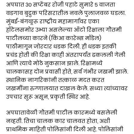
अपघात ३० सप्टेंबर रोजी पहाटे सुमारे ५ वाजता
वडगाव बुद्रुक परिसरातील नवले पुलाजवळ घडला.
मुंबई-बंगळूरू राष्ट्रीय महामार्गावर एका
हॉटेलसमोर उभ्या असलेल्या ऑटो रिक्षाला गौतमी
पाटीलच्या कारने (किआ कारेन्स मॉडेल)
पाठीमागून जोरदार धडक दिली. ही धडक इतकी
प्रचंड होती की रिक्षा काही अंतरापर्यंत ढकलली गेली
आणि त्याचे मोठे नुकसान झाले. रिक्षामध्ये
चालकासह दोन प्रवासी होते, सर्व गंभीर जखमी झाले.
स्थानिक नागरिकांनी तत्काळ मदत करत
जखमींना रुग्णालयात दाखल केले. सध्या त्यांच्यावर
उपचार सुरू असून, प्रकृती स्थिर आहे.
अपघातावेळी गौतमी पाटील कारमध्ये बसलेली
नव्हती. तिचा चालक कार चालवत होता, अशी
प्राथमिक माहिती पोलिसांनी दिली आहे. पोलिसांनी