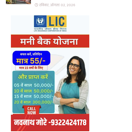
रविवार, ऑगस्ट ०२, २०२६