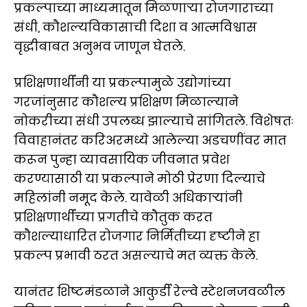
प्रकल्पाच्या माध्यमातून मिळणाऱ्या रोजगाराच्या
संधी, कौशल्यविकासाची दिशा व आत्मविश्वास
वृद्धीबाबत अनुभव जाणून घेतले.
प्रशिक्षणार्थींनी या प्रकल्पामुळे उद्योगांच्या
गरजांनुसार कौशल्य प्रशिक्षण मिळाल्याने
नोकरीच्या संधी उपलब्ध झाल्याचे सांगितले. विशेषतः
विवाहानंतर करिअरमध्ये आलेल्या अडचणींवर मात
करून पुन्हा व्यावसायिक जीवनात प्रवेश
करण्यासाठी या प्रकल्पाने मोठी प्रेरणा दिल्याचे
महिलांनी नमूद केले. यावेळी अधिकाऱ्यांनी
प्रशिक्षणार्थींच्या प्रगतीचे कौतुक करत
कौशल्याधारित रोजगार निर्मितीच्या दृष्टीने हा
प्रकल्प प्रभावी ठरत असल्याचे मत व्यक्त केले.
यानंतर शिष्टमंडळाने आकुर्डी रेल्वे स्टेशनजवळील