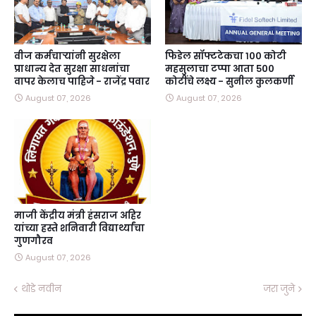
वीज कर्मचाऱ्यांनी सुरक्षेला
फिडेल सॉफ्टटेकचा १०० कोटी
प्राधान्य देत सुरक्षा साधनांचा
महसुलाचा टप्पा आता ५००
वापर केलाच पाहिजे - राजेंद्र पवार
कोटींचे लक्ष्य - सुनील कुलकर्णी
August 07, 2026
August 07, 2026
माजी केंद्रीय मंत्री हंसराज अहिर
यांच्या हस्ते शनिवारी विद्यार्थ्यांचा
गुणगौरव
August 07, 2026
थोडे नवीन
जरा जुने