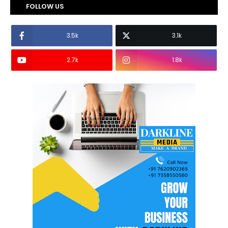
FOLLOW US
3.5k
3.1k
2.7k
1.8k