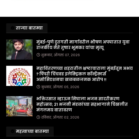
ताज्या बातम्या
मुंबई-पुणे द्रुतगती मार्गावरील भीषण अपघातात युवा
राजकीय नेते तुषार भूमकर यांचा मृत्यू
शुक्रवार, ऑगस्ट ०७, २०२६
महावितरणच्या शहरातील भ्रष्टाचाराला मुंबईतून अभय
? पिंपरी चिंचवड इलेक्ट्रिकल कॉन्ट्रॅक्टर्स
असोसिएशनचा खळबळजनक आरोप !!
बुधवार, ऑगस्ट ०५, २०२६
भक्तिरसात न्हाऊन निघाला भजन सादरीकरण
महोत्सव; २१ भजनी मंडळांच्या सहभागाने चिखलीत
मंगलमय वातावरण
रविवार, ऑगस्ट ०२, २०२६
महत्वाच्या बातम्या