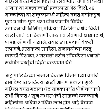
महिला बचत गटांमार्फत चालविण्यात येणाऱ्या ‘सखी
आंगण’ या महत्त्वाकांक्षी प्रकल्पास भेट दिली. ४९
गाळ्यांच्या या संकुलामध्ये महिला बचत गटांकडून
फूड व नॉन-फूड अशा दोन प्रवर्गांत विविध
उत्पादनांची निर्मिती, प्रक्रिया, पॅकेजिंग व थेट विक्री
केली जाते. या ठिकाणी नाश्ता व जेवणाचे खाद्यपदार्थ,
पापड, लोणची, मसाले, तयार खाद्यपदार्थ, बेकरी
उत्पादने, हस्तकला साहित्य, सजावटीच्या वस्तू,
कापडी पिशव्या, अगरबत्ती तसेच सौंदर्यप्रसाधनांशी
संबंधित वस्तूंची विक्री करण्यात येते.
महापालिकेच्या समाजविकास विभागाच्या वतीने
राबविण्यात आलेल्या सखी आंगण प्रकल्पामुळे
महिला बचत गटांना थेट ग्राहकांपर्यंत पोहोचण्याची
संधी मिळत असून मध्यस्थांची साखळी टळल्याने
महिलांना अधिक आर्थिक लाभ होत आहे. केवळ