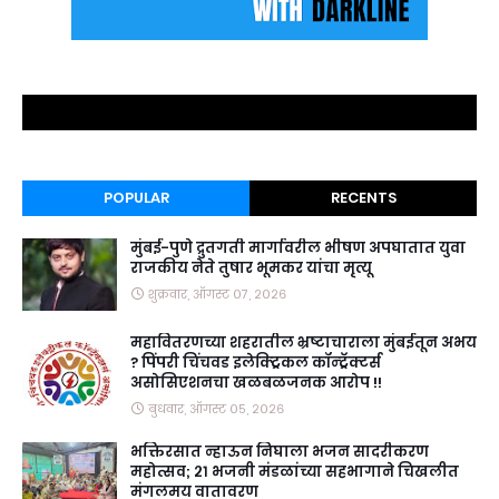
POPULAR
RECENTS
मुंबई-पुणे द्रुतगती मार्गावरील भीषण अपघातात युवा
राजकीय नेते तुषार भूमकर यांचा मृत्यू
शुक्रवार, ऑगस्ट ०७, २०२६
महावितरणच्या शहरातील भ्रष्टाचाराला मुंबईतून अभय
? पिंपरी चिंचवड इलेक्ट्रिकल कॉन्ट्रॅक्टर्स
असोसिएशनचा खळबळजनक आरोप !!
बुधवार, ऑगस्ट ०५, २०२६
भक्तिरसात न्हाऊन निघाला भजन सादरीकरण
महोत्सव; २१ भजनी मंडळांच्या सहभागाने चिखलीत
मंगलमय वातावरण