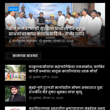
pune
वीज कर्मचाऱ्यांनी सुरक्षेला प्राधान्य देत सुरक्षा
साधनांचा वापर केलाच पाहिजे - राजेंद्र पवार
क्रांतीकुमार कडुलकर
शुक्रवार, ऑगस्ट ०७, २०२६
कामाच्या बातम्या
घरकुलवासीयांचा महापालिकेवर जनआक्रोश; प्रलंबित
नागरी प्रश्नांवर आयुक्त कार्यालयावर धडक मोर्चा
बुधवार, जुलै १५, २०२६
मुंबई-पुणे द्रुतगती मार्गावरील भीषण अपघातात युवा
राजकीय नेते तुषार भूमकर यांचा मृत्यू
शुक्रवार, ऑगस्ट ०७, २०२६
महावितरणच्या शहरातील भ्रष्टाचाराला मुंबईतून अभय