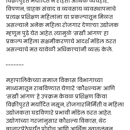
विक्रीपुरते मर्यादित न राहता आर्थिक व्यवहार,
विपणन, ग्राहक संवाद व व्यवसाय व्यवस्थापनाचे
प्रत्यक्ष प्रशिक्षण महिलांना या प्रकल्पातून मिळत
असल्याने अनेक महिला रोजगार देणाऱ्या उद्योजक
म्हणून पुढे येत आहेत. त्यामुळे ‘सखी आंगण’ हा
प्रकल्प महिला सक्षमीकरणाचे आदर्श मॉडेल ठरत
असल्याचे मत यावेळी अधिकाऱ्यांनी व्यक्त केले.
-------
महापालिकेच्या समाज विकास विभागाच्या
माध्यमातून राबविण्यात येणारे ‘कौशल्यम’ आणि
‘सखी आंगण’ हे उपक्रम केवळ प्रशिक्षण किंवा
विक्रीपुरते मर्यादित नसून, रोजगारनिर्मिती व महिला
उद्योजकता घडविणारे प्रभावी मॉडेल ठरत आहेत.
उद्योगांच्या गरजांनुसार कौशल्य विकास, थेट
बाजारपेठेपर्यंत पोहोच आणि आर्थिक स्वावलंबन