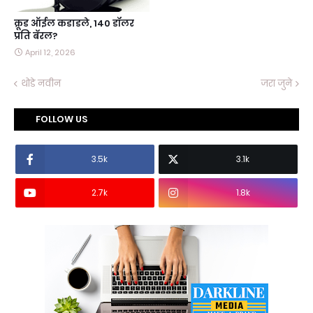
क्रूड ऑईल कडाडले, 140 डॉलर
प्रति बॅरल?
April 12, 2026
थोडे नवीन
जरा जुने
FOLLOW US
3.5k
3.1k
2.7k
1.8k