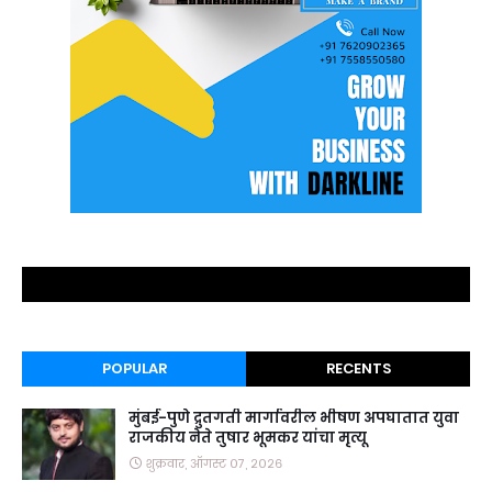
POPULAR
RECENTS
मुंबई-पुणे द्रुतगती मार्गावरील भीषण अपघातात युवा
राजकीय नेते तुषार भूमकर यांचा मृत्यू
शुक्रवार, ऑगस्ट ०७, २०२६