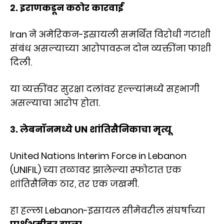
२. इराणकडून कठोर कारवाई
Iran ने अमेरिकन-इस्रायली समर्थित विरोधी गटाशी
संबंध असल्याच्या आरोपावरून दोन व्यक्तींना फाशी
दिली.
या व्यक्तींवर सुरक्षा दलांवर हल्ल्यांमध्ये सहभागी
असल्याचा आरोप होता.
३. लेबनॉनमध्ये UN शांतिसैनिकाचा मृत्यू
United Nations Interim Force in Lebanon
(UNIFIL) च्या तळावर झालेल्या स्फोटात एक
शांतिसैनिक ठार, तर एक जखमी.
हा हल्ला Lebanon-इस्रायल सीमेवरील संघर्षाच्या