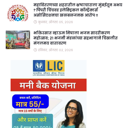
महावितरणच्या शहरातील भ्रष्टाचाराला मुंबईतून अभय
? पिंपरी चिंचवड इलेक्ट्रिकल कॉन्ट्रॅक्टर्स
असोसिएशनचा खळबळजनक आरोप !!
बुधवार, ऑगस्ट ०५, २०२६
भक्तिरसात न्हाऊन निघाला भजन सादरीकरण
महोत्सव; २१ भजनी मंडळांच्या सहभागाने चिखलीत
मंगलमय वातावरण
रविवार, ऑगस्ट ०२, २०२६