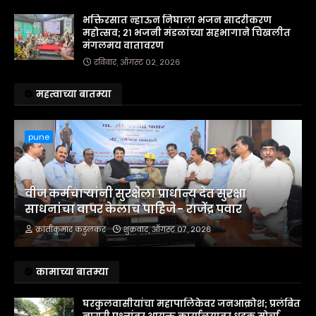
भक्तिरसात न्हाऊन निघाला भजन सादरीकरण
महोत्सव; २१ भजनी मंडळांच्या सहभागाने चिखलीत
मंगलमय वातावरण
रविवार, ऑगस्ट ०२, २०२६
महत्वाच्या बातम्या
pune
वीज कर्मचाऱ्यांनी सुरक्षेला प्राधान्य देत सुरक्षा
साधनांचा वापर केलाच पाहिजे - राजेंद्र पवार
क्रांतीकुमार कडुलकर
शुक्रवार, ऑगस्ट ०७, २०२६
कामाच्या बातम्या
घरकुलवासीयांचा महापालिकेवर जनआक्रोश; प्रलंबित