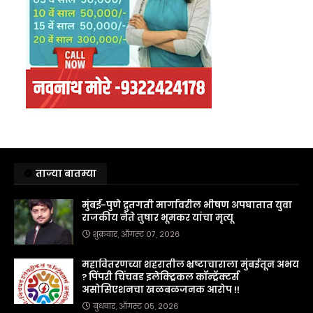
ताज्या बातम्या
मुंबई-पुणे द्रुतगती मार्गावरील भीषण अपघातात युवा
राजकीय नेते तुषार भूमकर यांचा मृत्यू
शुक्रवार, ऑगस्ट ०७, २०२६
महावितरणच्या शहरातील भ्रष्टाचाराला मुंबईतून अभय
? पिंपरी चिंचवड इलेक्ट्रिकल कॉन्ट्रॅक्टर्स
असोसिएशनचा खळबळजनक आरोप !!
बुधवार, ऑगस्ट ०५, २०२६