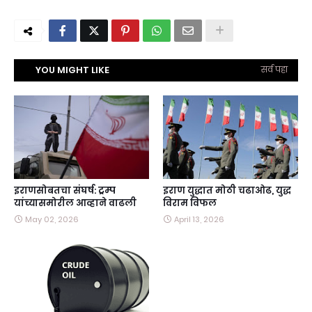
YOU MIGHT LIKE
सर्व पहा
इराणसोबतचा संघर्ष: ट्रम्प
इराण युद्धात मोठी चढाओढ, युद्ध
यांच्यासमोरील आव्हाने वाढली
विराम विफल
May 02, 2026
April 13, 2026