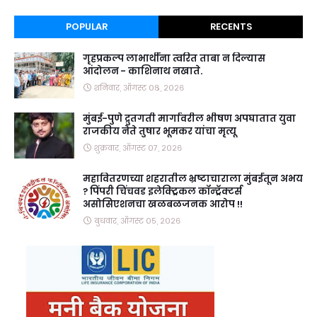
POPULAR
RECENTS
गृहप्रकल्प लाभार्थींना त्वरित ताबा न दिल्यास
आंदोलन - काशिनाथ नखाते.
शनिवार, ऑगस्ट ०८, २०२६
मुंबई-पुणे द्रुतगती मार्गावरील भीषण अपघातात युवा
राजकीय नेते तुषार भूमकर यांचा मृत्यू
शुक्रवार, ऑगस्ट ०७, २०२६
महावितरणच्या शहरातील भ्रष्टाचाराला मुंबईतून अभय
? पिंपरी चिंचवड इलेक्ट्रिकल कॉन्ट्रॅक्टर्स
असोसिएशनचा खळबळजनक आरोप !!
बुधवार, ऑगस्ट ०५, २०२६