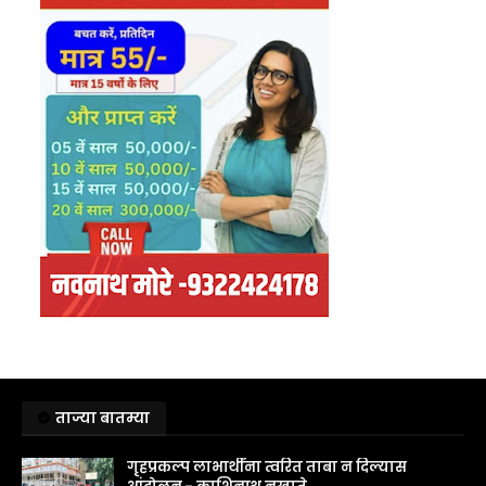
ताज्या बातम्या
गृहप्रकल्प लाभार्थींना त्वरित ताबा न दिल्यास