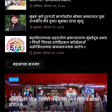
आंदोलन - काशिनाथ नखाते.
शनिवार, ऑगस्ट ०८, २०२६
मुंबई-पुणे द्रुतगती मार्गावरील भीषण अपघातात युवा
राजकीय नेते तुषार भूमकर यांचा मृत्यू
शुक्रवार, ऑगस्ट ०७, २०२६
महावितरणच्या शहरातील भ्रष्टाचाराला मुंबईतून अभय
? पिंपरी चिंचवड इलेक्ट्रिकल कॉन्ट्रॅक्टर्स
असोसिएशनचा खळबळजनक आरोप !!
बुधवार, ऑगस्ट ०५, २०२६
महत्वाच्या बातम्या
pune
भक्ती शक्ती चौक,निगडी येथे रंगले निमंत्रितांचे काव्य
संमेलन