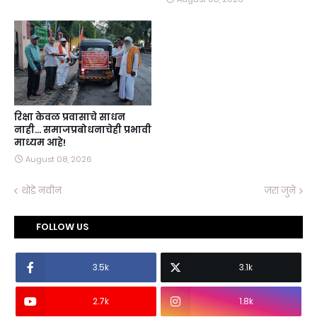
रिक्षा केवळ प्रवासाचे साधन
नाही… समाजप्रबोधनाचेही प्रभावी
माध्यम आहे!
August 08, 2026
थोडे नवीन
जरा जुने
FOLLOW US
3.5k
3.1k
2.7k
1.8k