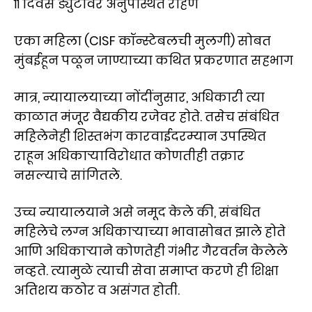
११ दिवस ड्युटीवर अनुपस्थित राहणे
एका महिला (CISF कॉन्स्टेबलची मुलगी) सोबत
मुंबईहून पळून जाण्याच्या कथित प्रकरणात सहभाग
मात्र, न्यायालयाच्या नोंदींनुसार, अधिकारी त्या
काळात मंजूर वैद्यकीय रजेवर होते. तसेच संबंधित
महिलेनेही शिस्तभंग कारवाईदरम्यान उपस्थित
राहून अधिकाऱ्याविरोधात कोणतीही तक्रार
नसल्याचे सांगितले.
उच्च न्यायालयाने असे नमूद केले की, संबंधित
महिलेचे लग्न अधिकाऱ्याच्या भावासोबत झाले होते
आणि अधिकाऱ्याने कोणतेही गंभीर गैरवर्तन केलेले
नव्हते. त्यामुळे त्याची सेवा समाप्त करणे ही शिक्षा
अतिशय कठोर व असंगत होती.