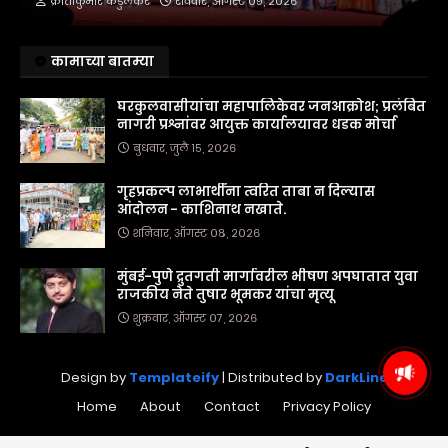
क्रांतीकुमार कडुलकर
रविवार, ऑगस्ट ०९, २०२६
कामाच्या बातम्या
घरकुलवासीयांचा महापालिकेवर जनआक्रोश; प्रलंबित
नागरी प्रश्नांवर आयुक्त कार्यालयावर धडक मोर्चा
बुधवार, जुलै १५, २०२६
गृहप्रकल्प लाभार्थींना त्वरित ताबा न दिल्यास
आंदोलन - काशिनाथ नखाते.
शनिवार, ऑगस्ट ०८, २०२६
मुंबई-पुणे द्रुतगती मार्गावरील भीषण अपघातात युवा
राजकीय नेते तुषार भूमकर यांचा मृत्यू
शुक्रवार, ऑगस्ट ०७, २०२६
Design by
Templateify
| Distributed by
DarkLine
Home
About
Contact
Privacy Policy