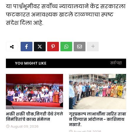
या पार्श्वभूमीवर सर्वोच्च न्यायालयाने केंद्र सरकारला
फटकारत अनावश्यक खटले टाळण्याचा स्पष्ट
संदेश दिला आहे.
YOU MIGHT LIKE
सर्व पहा
भक्ती शक्ती चौक,निगडी येथे रंगले
गृहप्रकल्प लाभार्थींना त्वरित ताबा
निमंत्रितांचे काव्य संमेलन
न दिल्यास आंदोलन - काशिनाथ
नखाते.
August 09, 2026
August 08, 2026