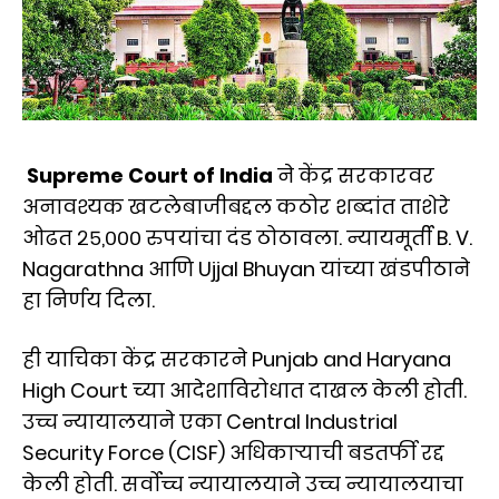
Supreme Court of India
ने केंद्र सरकारवर
अनावश्यक खटलेबाजीबद्दल कठोर शब्दांत ताशेरे
ओढत २५,००० रुपयांचा दंड ठोठावला. न्यायमूर्ती B. V.
Nagarathna आणि Ujjal Bhuyan यांच्या खंडपीठाने
हा निर्णय दिला.
ही याचिका केंद्र सरकारने Punjab and Haryana
High Court च्या आदेशाविरोधात दाखल केली होती.
उच्च न्यायालयाने एका Central Industrial
Security Force (CISF) अधिकाऱ्याची बडतर्फी रद्द
केली होती. सर्वोच्च न्यायालयाने उच्च न्यायालयाचा