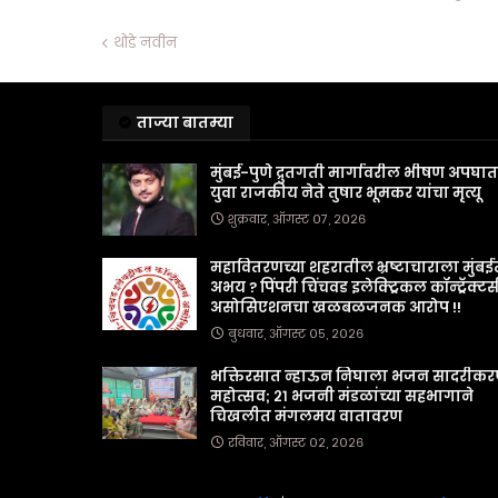
थोडे नवीन
ताज्या बातम्या
मुंबई-पुणे द्रुतगती मार्गावरील भीषण अपघा
युवा राजकीय नेते तुषार भूमकर यांचा मृत्यू
शुक्रवार, ऑगस्ट ०७, २०२६
महावितरणच्या शहरातील भ्रष्टाचाराला मुंबई
अभय ? पिंपरी चिंचवड इलेक्ट्रिकल कॉन्ट्रॅक्टर्
असोसिएशनचा खळबळजनक आरोप !!
बुधवार, ऑगस्ट ०५, २०२६
भक्तिरसात न्हाऊन निघाला भजन सादरीक
महोत्सव; २१ भजनी मंडळांच्या सहभागाने
चिखलीत मंगलमय वातावरण
रविवार, ऑगस्ट ०२, २०२६