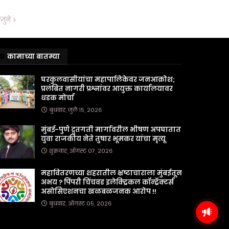
जुने
कामाच्या बातम्या
घरकुलवासीयांचा महापालिकेवर जनआक्रोश;
प्रलंबित नागरी प्रश्नांवर आयुक्त कार्यालयावर
धडक मोर्चा
बुधवार, जुलै १५, २०२६
मुंबई-पुणे द्रुतगती मार्गावरील भीषण अपघातात
युवा राजकीय नेते तुषार भूमकर यांचा मृत्यू
शुक्रवार, ऑगस्ट ०७, २०२६
महावितरणच्या शहरातील भ्रष्टाचाराला मुंबईतून
अभय ? पिंपरी चिंचवड इलेक्ट्रिकल कॉन्ट्रॅक्टर्स
असोसिएशनचा खळबळजनक आरोप !!
बुधवार, ऑगस्ट ०५, २०२६