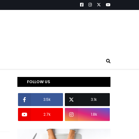
FOLLOW US
3.5k
3.1k
2.7k
1.8k