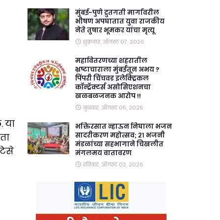
मुंबई-पुणे द्रुतगती मार्गावरील
भीषण अपघातात युवा राजकीय
नेते तुषार भूमकर यांचा मृत्यू
शुक्रवार, ऑगस्ट ०७, २०२६
महावितरणच्या शहरातील
भ्रष्टाचाराला मुंबईतून अभय ?
पिंपरी चिंचवड इलेक्ट्रिकल
कॉन्ट्रॅक्टर्स असोसिएशनचा
खळबळजनक आरोप !!
बुधवार, ऑगस्ट ०५, २०२६
. या
भक्तिरसात न्हाऊन निघाला भजन
सादरीकरण महोत्सव; २१ भजनी
िता
मंडळांच्या सहभागाने चिखलीत
टेसे
मंगलमय वातावरण
रविवार, ऑगस्ट ०२, २०२६