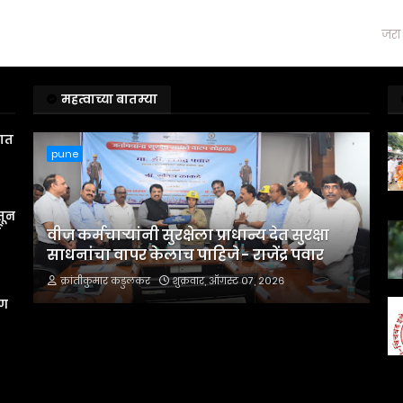
जरा 
महत्वाच्या बातम्या
तात
pune
तून
स
वीज कर्मचाऱ्यांनी सुरक्षेला प्राधान्य देत सुरक्षा
साधनांचा वापर केलाच पाहिजे - राजेंद्र पवार
क्रांतीकुमार कडुलकर
शुक्रवार, ऑगस्ट ०७, २०२६
रण