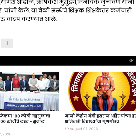
प,योगेश आढाळे, ऋषिकेश मुसुडगे,विनायक जुनावणे यांनी
 यांनी केले. या वेळी संस्थेचे शिक्षक शिक्षकेतर कर्मचारी
ा खाऊ वाटप करण्यात आले.
सर्व
टटेकचा १०० कोटी महसुलाचा
माजी केंद्रीय मंत्री हंसराज अहिर यांच्या हस
०० कोटींचे लक्ष्य - सुनील
शनिवारी विद्यार्थ्यांचा गुणगौरव
August 07, 2026
7, 2026