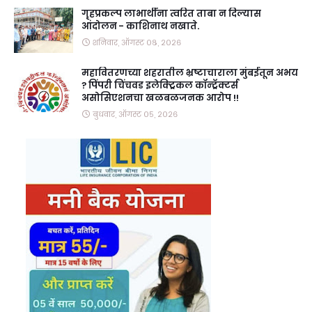
गृहप्रकल्प लाभार्थींना त्वरित ताबा न दिल्यास
आंदोलन - काशिनाथ नखाते.
शनिवार, ऑगस्ट ०८, २०२६
महावितरणच्या शहरातील भ्रष्टाचाराला मुंबईतून अभय
? पिंपरी चिंचवड इलेक्ट्रिकल कॉन्ट्रॅक्टर्स
असोसिएशनचा खळबळजनक आरोप !!
बुधवार, ऑगस्ट ०५, २०२६