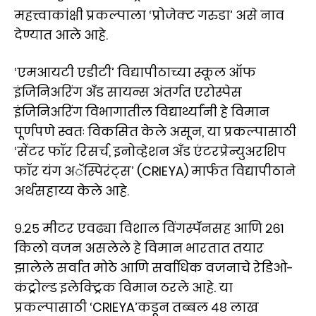
महत्त्वाकांक्षी प्रकल्पाला ‘प्रोजेक्ट गरुडा’ असे नाव
देण्यात आले आहे.
‘एमआयटी एडीटी’ विद्यापीठाच्या स्कूल ऑफ
इंजिनिअरिंग अँड सायन्स अंतर्गत एरोस्पेस
इंजिनिअरिंग विभागातील विद्यार्थ्यांनी हे विमान
पूर्णपणे स्वतः विकसित केले असून, या प्रकल्पासाठी
‘सेंटर फॉर रिसर्च, इनोव्हेशन अँड एंटरप्रेन्युअरशिप
फॉर यंग अॅस्पिरंट्स’ (CRIEYA) मार्फत विद्यापीठाने
अर्थसहाय्य केले आहे.
९.२५ मीटर एवढ्या विशाल विंगस्पॅनसह आणि २६१
किलो वजन असलेले हे विमान भारतात तयार
झालेले सर्वात मोठे आणि सर्वाधिक वजनाचे रेडिओ-
कंट्रोल्ड इलेक्ट्रिक विमान ठरले आहे. या
प्रकल्पासाठी ‘CRIEYA’कडून तब्बल ४८ लाख