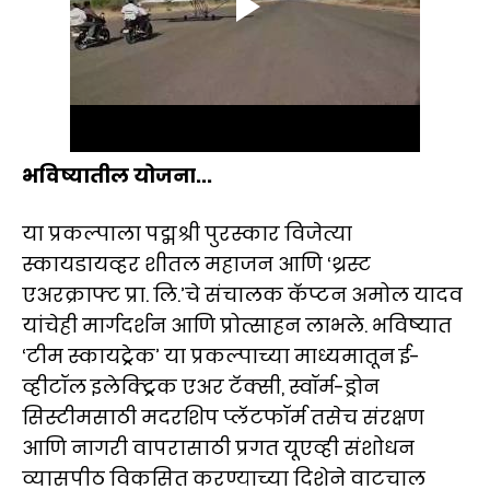
भविष्यातील योजना...
या प्रकल्पाला पद्मश्री पुरस्कार विजेत्या
स्कायडायव्हर शीतल महाजन आणि ‘थ्रस्ट
एअरक्राफ्ट प्रा. लि.’चे संचालक कॅप्टन अमोल यादव
यांचेही मार्गदर्शन आणि प्रोत्साहन लाभले. भविष्यात
‘टीम स्कायट्रेक’ या प्रकल्पाच्या माध्यमातून ई-
व्हीटॉल इलेक्ट्रिक एअर टॅक्सी, स्वॉर्म-ड्रोन
सिस्टीमसाठी मदरशिप प्लॅटफॉर्म तसेच संरक्षण
आणि नागरी वापरासाठी प्रगत यूएव्ही संशोधन
व्यासपीठ विकसित करण्याच्या दिशेने वाटचाल