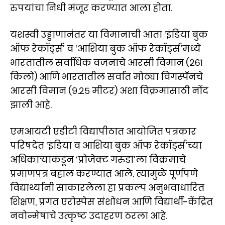
रुपयांचा निधी मंजूर करण्यात आला होता.
यशस्वी उड्डाणानंतर या विमानाची आता ‘इंडिया बुक
ऑफ रेकॉर्ड्स’ व ‘आशिया बुक ऑफ रेकॉर्ड्स’मध्ये
भारतातील सर्वाधिक वजनाचे आरसी विमान (२६१
किलो) आणि भारतातील सर्वांत मोठ्या विंगस्पॅनचे
आरसी विमान (९.२५ मीटर) अशा विक्रमांसाठी नोंद
झाली आहे.
एमआयटी एडीटी विद्यापीठात आयोजित पत्रकार
परिषदेत ‘इंडिया व आशिया बुक ऑफ रेकॉर्ड्स’च्या
अधिकाऱ्यांकडून ‘प्रोजेक्ट गरुडा’ला विक्रमाचे
प्रमाणपत्र बहाल करण्यात आले. त्यामुळे पूर्णपणे
विद्यार्थ्यांनी साकारलेला हा प्रकल्प अनुभवाधारित
शिक्षण, प्रगत एरोस्पेस संशोधन आणि विद्यार्थी-केंद्रित
नवोन्मेषाचे उत्कृष्ट उदाहरण ठरला आहे.