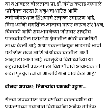
या यशाबद्दल बोलताना प्रा. डॉ. मंगेश कराड म्हणाले,
“प्रोजेक्ट गरुडा हे अनुभवाधारित आणि
नवोन्मेषप्रधान शिक्षणाचे उत्कृष्ट उदाहरण आहे.
विद्यार्थ्यांनी वर्गातील ज्ञानाचा वापर करून संशोधन,
चिकाटी आणि संघभावनेच्या जोरावर राष्ट्रीय
पातळीवरील एरोस्पेस क्षेत्रातील मोठी कामगिरी
साध्य केली आहे. अशा प्रकल्पांमधून भारताचे भावी
एरोस्पेस तज्ज्ञ आणि संशोधक घडतील, अशी
आम्हाला आशा आहे. त्यामुळेच विद्यार्थ्यांच्या या
महत्त्वाकांक्षी प्रकल्पाला विद्यापीठाने आवश्यक ती
मदत पुरवून त्यांचा आत्मविश्वास वाढविला आहे.”
दोनदा अपयश; तिसऱ्यांदा यशस्वी उड्डाण...
गेल्या जवळपास चार वर्षांच्या कालावधीत या
प्रकल्पाच्या प्रवासात विद्यार्थ्यांना अनेक तांत्रिक