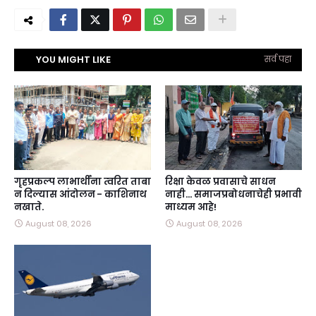
YOU MIGHT LIKE
सर्व पहा
गृहप्रकल्प लाभार्थींना त्वरित ताबा
रिक्षा केवळ प्रवासाचे साधन
न दिल्यास आंदोलन - काशिनाथ
नाही… समाजप्रबोधनाचेही प्रभावी
नखाते.
माध्यम आहे!
August 08, 2026
August 08, 2026