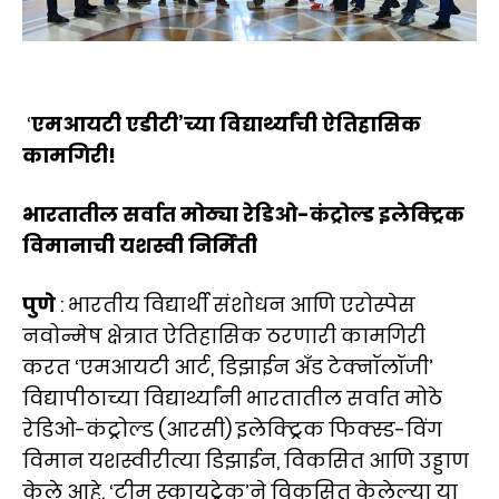
‘
एमआयटी एडीटी’च्या विद्यार्थ्यांची ऐतिहासिक
कामगिरी!
भारतातील सर्वात मोठ्या रेडिओ-कंट्रोल्ड इलेक्ट्रिक
विमानाची यशस्वी निर्मिती
पुणे
: भारतीय विद्यार्थी संशोधन आणि एरोस्पेस
नवोन्मेष क्षेत्रात ऐतिहासिक ठरणारी कामगिरी
करत ‘एमआयटी आर्ट, डिझाईन अँड टेक्नॉलॉजी’
विद्यापीठाच्या विद्यार्थ्यांनी भारतातील सर्वात मोठे
रेडिओ-कंट्रोल्ड (आरसी) इलेक्ट्रिक फिक्स्ड-विंग
विमान यशस्वीरीत्या डिझाईन, विकसित आणि उड्डाण
केले आहे. ‘टीम स्कायट्रेक’ने विकसित केलेल्या या