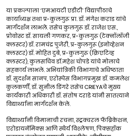
या प्रकल्पाला ‘एमआयटी एडीटी’ विद्यापीठाचे
कार्याध्यक्ष तथा प्र-कुलगुरू प्रा. डॉ. मंगेश कराड यांचे
मार्गदर्शन लाभले. तसेच कुलगुरू डॉ. राजेश एस.,
प्रोवोस्ट डॉ. सायली गणकर, प्र-कुलगुरू (टेक्नॉलॉजी
क्लस्टर) डॉ. रामचंद्र पुजेरी, प्र-कुलगुरू (इनोव्हेशन
क्लस्टर) डॉ. मोहित दुबे, प्र-कुलगुरू (क्रिएटिव्ह
क्लस्टर), कुलसचिव डाॅ.महेश चोपडे यांचे मोलाचे
सहकार्य लाभले. अभियांत्रिकी विभागाचे अधिष्ठाता
डॉ. सुदर्शन सानप, एरोस्पेस विभागप्रमुख डॉ. कमलेश
कुलकर्णी, डॉ. सुनील डिंगरे तसेच CRIEYAचे मुख्य
कार्यकारी अधिकारी डॉ. संतोष दराडे यांनी सातत्याने
विद्यार्थ्यांना मार्गदर्शन केले.
विद्यार्थ्यांनी विमानाची रचना, स्ट्रक्चरल फॅब्रिकेशन,
एरोडायनॅमिक्स आणि स्थैर्य विश्लेषण, पिक्सहॉक