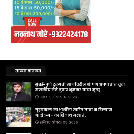
ताज्या बातम्या
मुंबई-पुणे द्रुतगती मार्गावरील भीषण अपघातात युवा
राजकीय नेते तुषार भूमकर यांचा मृत्यू
शुक्रवार, ऑगस्ट ०७, २०२६
गृहप्रकल्प लाभार्थींना त्वरित ताबा न दिल्यास
आंदोलन - काशिनाथ नखाते.
शनिवार, ऑगस्ट ०८, २०२६