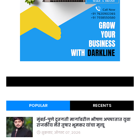
POPULAR
RECENTS
मुंबई-पुणे द्रुतगती मार्गावरील भीषण अपघातात युवा
राजकीय नेते तुषार भूमकर यांचा मृत्यू
शुक्रवार, ऑगस्ट ०७, २०२६