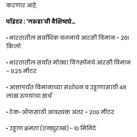
करणार आहे.
पॉइंटर : ‘गरुडा’ची वैशिष्ट्ये…
• भारतातील सर्वाधिक वजनाचे आरसी विमान – २६१
किलो
• भारतातील सर्वात मोठ्या विंगस्पॅनचे आरसी विमान
– ९.२५ मीटर
• आत्तापर्यंत विमानाच्या संशोधन व उड्डाणासाठी ४८
लाख रुपयांचा खर्च
• टेक-ऑफसाठी आवश्यक अंतर – २०० मीटर
• उड्डाण क्षमता (एन्ड्युरन्स) – १० मिनिटे