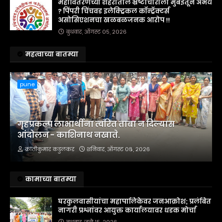
महावितरणच्या शहरातील भ्रष्टाचाराला मुंबईतून अभय
? पिंपरी चिंचवड इलेक्ट्रिकल कॉन्ट्रॅक्टर्स
असोसिएशनचा खळबळजनक आरोप !!
बुधवार, ऑगस्ट ०५, २०२६
महत्वाच्या बातम्या
pune
गृहप्रकल्प लाभार्थींना त्वरित ताबा न दिल्यास
आंदोलन - काशिनाथ नखाते.
क्रांतीकुमार कडुलकर
शनिवार, ऑगस्ट ०८, २०२६
कामाच्या बातम्या
घरकुलवासीयांचा महापालिकेवर जनआक्रोश; प्रलंबित
नागरी प्रश्नांवर आयुक्त कार्यालयावर धडक मोर्चा