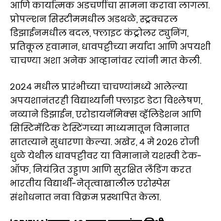
आणि कार्यात्मक अडचणींचा सामना करावा लागला.
प्रोपल्शन सिस्टीममधील अडथळे, स्ट्रक्चरल
डिझाईनमधील बदल, फ्लाइट कंट्रोलर ट्युनिंग,
प्रतिकूल हवामान, धावपट्टीच्या मर्यादा आणि अपयशी
चाचण्या अशा अनेक आव्हानांवर त्यांनी मात केली.
२०२४ मधील प्रारंभीच्या चाचण्यांमध्ये आलेल्या
अपयशानंतरही विद्यार्थ्यांनी फ्लाइट डेटा विश्लेषण,
नव्याने डिझाईन, एरोडायनॅमिक्स व्हॅलिडेशन आणि
सिस्टिमॅटिक टेस्टिंगच्या माध्यमातून विमानात
सातत्याने सुधारणा केल्या. अखेर, ४ मे २०२६ रोजी
धुळे येथील धावपट्टीवर या विमानाने यशस्वी टेक-
ऑफ, नियंत्रित उड्डाण आणि सुरक्षित लँडिंग करत
भारतीय विद्यार्थी-नेतृत्वाखालील एरोस्पेस
संशोधनात नवा विक्रम प्रस्थापित केला.