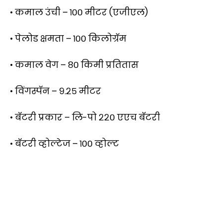
• कमाल उंची – १०० मीटर (एजीएल)
• पेलोड क्षमता – १०० किलोग्रॅम
• कमाल वेग – ८० किमी प्रतितास
• विंगस्पॅन – ९.२५ मीटर
• बॅटरी प्रकार – लि-पो २२० एएच बॅटरी
• बॅटरी व्होल्टेज – १०० व्होल्ट