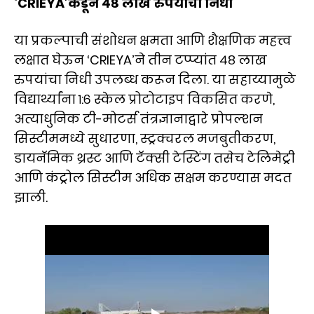
‘CRIEYA’कडून ४८ लाख रुपयांचा निधी
या प्रकल्पाची संशोधन क्षमता आणि शैक्षणिक महत्त्व
लक्षात घेऊन ‘CRIEYA’ने तीन टप्प्यांत ४८ लाख
रुपयांचा निधी उपलब्ध करून दिला. या सहाय्यामुळे
विद्यार्थ्यांना १:६ स्केल प्रोटोटाइप विकसित करणे,
अत्याधुनिक टी-मोटर्स तंत्रज्ञानाद्वारे प्रोपल्शन
सिस्टीममध्ये सुधारणा, स्ट्रक्चरल मजबुतीकरण,
डायनॅमिक थ्रस्ट आणि टॅक्सी टेस्टिंग तसेच टेलिमेट्री
आणि कंट्रोल सिस्टीम अधिक सक्षम करण्यास मदत
झाली.