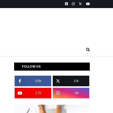
FOLLOW US
3.5k
3.1k
2.7k
1.8k