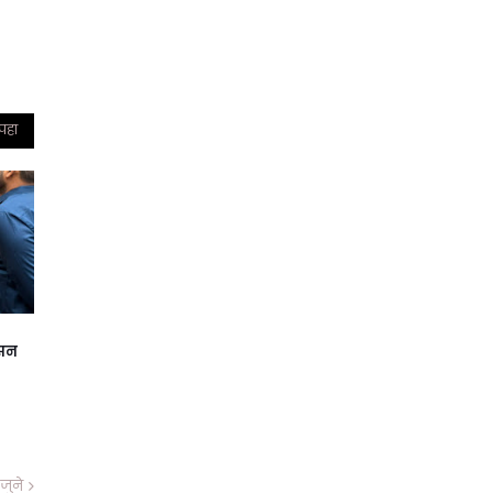
 पहा
ासन
जुने