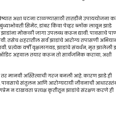
िष्यात अशा घटना टाळण्यासाठी तातडीने उपाययोजना क
ुंध्याभोवती सिमेंट, डांबर किंवा पेव्हर ब्लॉक लावून झाडे
न झाडांना मोकळी जागा उपलब्ध करून द्यावी. पावसाचे पा
रावी. तसेच शहरातील सर्व झाडांचे आरोग्य तपासणी अभिया
 प्रत्येक वर्षी वृक्षलागवड, झाडांचे संवर्धन, मृत झालेली झ
रणीय ऑडिट अहवाल तयार करून तो सार्वजनिक करावा, अशी
े तर मानवी अस्तित्वाची गरज बनली आहे. कारण झाडे ही
वली, पावसाचे संतुलन आणि आरोग्यदायी जीवनाची आधारस्तं
्रेम न दाखवता प्रत्यक्ष कृतीतून झाडांचे संरक्षण करणे ही