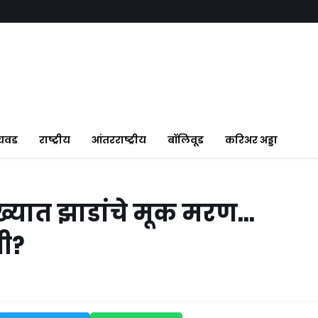
ंचवड
राष्ट्रीय
आंतरराष्ट्रीय
बॉलिवूड
करिअर अड्डा
ख्यात झाडांचे मूक मरण…
धी?