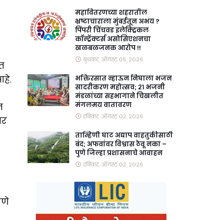
महावितरणच्या शहरातील
भ्रष्टाचाराला मुंबईतून अभय ?
पिंपरी चिंचवड इलेक्ट्रिकल
कॉन्ट्रॅक्टर्स असोसिएशनचा
खळबळजनक आरोप !!
बुधवार, ऑगस्ट ०५, २०२६
ात
हे.
भक्तिरसात न्हाऊन निघाला भजन
सादरीकरण महोत्सव; २१ भजनी
मंडळांच्या सहभागाने चिखलीत
मंगलमय वातावरण
न
रविवार, ऑगस्ट ०२, २०२६
गर
ताम्हिणी घाट अद्याप वाहतुकीसाठी
बंद; अफवांवर विश्वास ठेवू नका –
पुणे जिल्हा प्रशासनाचे आवाहन
रविवार, ऑगस्ट ०२, २०२६
पणे