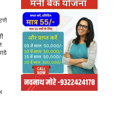
रणे
णी
न
ाडे
भ