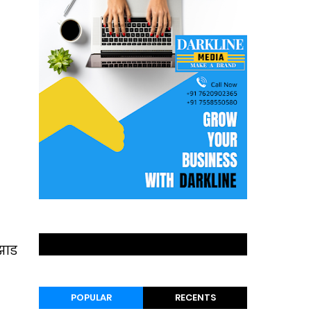
झाड
POPULAR
RECENTS