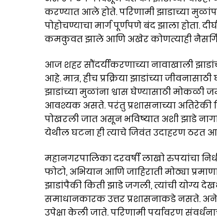
करण्यात आले होते. परिणामी झाडाच्या मुळांपर
पोहोचण्याचा मार्ग पूर्णपणे बंद झाला होता. 
कमकुवत झाले आणि अखेर कोणत्याही नैसर्
आज शहर सौंदर्यीकरणाच्या नावाखाली झाडांच्य
आहे. मात्र, हीच प्रक्रिया झाडांच्या जीवना
झाडांच्या मुळांना श्वास घेण्यासाठी मोकळी 
आवश्यक असते. परंतु प्रशासनाच्या अतिरेकी 
पोखरली जात असून भविष्यात अशी झाडे नाग
येथील घटना ही त्याचे जिवंत उदाहरण ठरत आह
महानगरपालिका दरवर्षी लाखो रुपयांचा निधी ख
फोटो, अभियान आणि जाहिराती मोठ्या प्रमाणावर 
झाडांपैकी किती झाडे जगली, त्यांची योग्य दे
समाधानकारक उत्तर प्रशासनाकडे नसते. अनेक 
उपेक्षा केली जाते. परिणामी पर्यावरण संवर