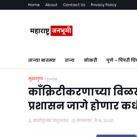
Home
About
Contact Us
Privacy Policy
ताज्या बातम्या
राज्य
नोकरी
पुणे – पिंपरी चि
मुख्यपृष्ठ
pune
काँक्रिटीकरणाच्या विळ
प्रशासन जागे होणार क
क्रांतीकुमार कडुलकर
मंगळवार, मे १९, २०२६