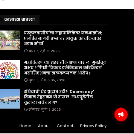
कामाच्या बातम्या
घरकुलवासीयांचा महापालिकेवर जनआक्रोश;
प्रलंबित नागरी प्रश्नांवर आयुक्त कार्यालयावर
धडक मोर्चा
बुधवार, जुलै १५, २०२६
महावितरणच्या शहरातील भ्रष्टाचाराला मुंबईतून
अभय ? पिंपरी चिंचवड इलेक्ट्रिकल कॉन्ट्रॅक्टर्स
असोसिएशनचा खळबळजनक आरोप !!
बुधवार, ऑगस्ट ०५, २०२६
रशियाची थेट युद्धात उडी? 'Doomsday'
विमान तेहरानमध्ये दाखल; मध्यपूर्वेतील
युद्धाला नवे वळण?
सोमवार, जुलै १३, २०२६
पुणे जिल्हा मध्यवर्ती सहकारी बँकेत
शिपाई पदाच्या 289 जागांसा
Home
About
Contact
Privacy Policy