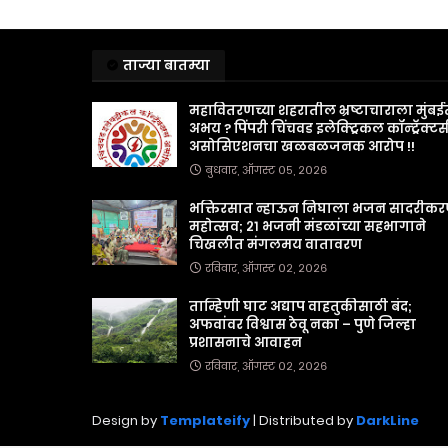
ताज्या बातम्या
महावितरणच्या शहरातील भ्रष्टाचाराला मुंबई
अभय ? पिंपरी चिंचवड इलेक्ट्रिकल कॉन्ट्रॅक्टर्
असोसिएशनचा खळबळजनक आरोप !!
बुधवार, ऑगस्ट ०५, २०२६
भक्तिरसात न्हाऊन निघाला भजन सादरीक
महोत्सव; २१ भजनी मंडळांच्या सहभागाने
चिखलीत मंगलमय वातावरण
रविवार, ऑगस्ट ०२, २०२६
ताम्हिणी घाट अद्याप वाहतुकीसाठी बंद;
अफवांवर विश्वास ठेवू नका – पुणे जिल्हा
प्रशासनाचे आवाहन
रविवार, ऑगस्ट ०२, २०२६
Design by
Templateify
| Distributed by
DarkLine