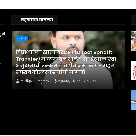
महत्वाच्या बातम्या
तून
pune
स
विद्यार्थ्यांच्या खात्यावर DBT (Direct Benefit
Transfer) माध्यमातून शालेय साहित्याकरिता
रण
अनुदानाची रक्कम तातडीने जमा करा - राहुल
रूपराव कोल्हटकर यांची मागणी
क्रांतीकुमार कडुलकर
शुक्रवार, ऑगस्ट ०७, २०२६