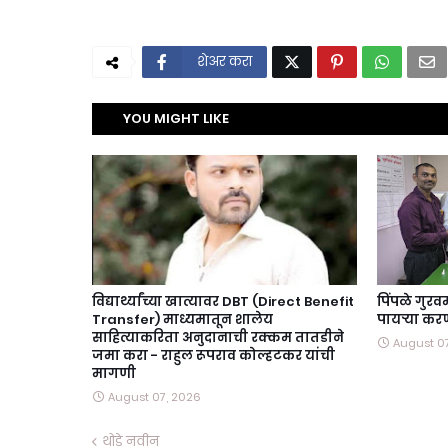
शेअर करा
YOU MIGHT LIKE
विद्यार्थ्यांच्या खात्यावर DBT (Direct Benefit
पिंपळे गुर
Transfer) माध्यमातून शालेय
पायऱ्या कर
साहित्याकरिता अनुदानाची रक्कम तातडीने
August 0
जमा करा - राहुल रूपराव कोल्हटकर यांची
मागणी
August 07, 2026
थोडे नवीन