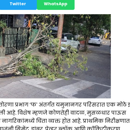
Twitter
WhatsApp
 तोरणा प्रभाग ‘फ’ अंतर्गत यमुनानगर परिसरात एक मोठे 
 आहे. विशेष म्हणजे कोणतेही वादळ, मुसळधार पाऊस
नागरिकांमध्ये चिंता व्यक्त होत आहे. प्राथमिक निरीक्षणात
बाजूंनी सिमेंट, डांबर, पेव्हर ब्लॉक आणि काँक्रिटीकरण