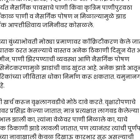
्यंत नैसर्गिक पावसाचे पाणी किंवा कृत्रिम पाणीपुरवठा
दीर्घकाळ पाणी व नैसर्गिक पोषण न मिळाल्यामुळे झाड
गिक आपत्तीशिवाय जमिनीवर कोसळले.
ा बुंध्याभोवती मोठ्या प्रमाणावर काँक्रिटीकरण केले ज
साठी घातक ठरत असल्याचे वास्तव अनेक ठिकाणी दिसून येत आ
जमीन, पाणी झिरपण्याची व्यवस्था आणि नैसर्गिक पोषण
सिमेंटकरणामुळे झाडांची वाढ खुंटत आहे. अनेक झाडे आतू
रिकांच्या जीवितास धोका निर्माण करू शकतात. यमुनान
े.
र्च करून वृक्षलागवडीचे मोठे दावे करते. वृक्षारोपणाचे
प्रसिद्ध केल्या जातात; मात्र प्रत्यक्षात लागवड केलेल्या
खभाल झाली का, त्यांना वेळेवर पाणी मिळाले का, याचे
ठिकाणी झाडे लावली जातात, पण त्यानंतर त्यांची पूर्ण
्धनाच्या नावाखाली केवळ दिखाऊ कारभार सुरू असल्याची