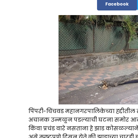
Facebook
पिंपरी-चिंचवड महानगरपालिकेच्या हद्दीतील
अचानक उन्मळून पडल्याची घटना समोर आली
किंवा प्रचंड वारे नसताना हे झाड कोसळल्याने 
असे स्पष्टपणे दिसून येते की झाडाच्या चारही 