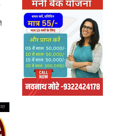
ी
ी
 पहा