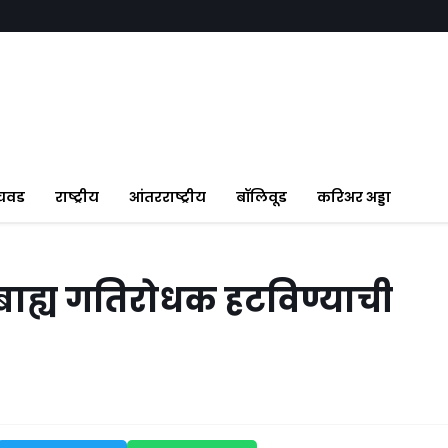
ंचवड
राष्ट्रीय
आंतरराष्ट्रीय
बॉलिवूड
करिअर अड्डा
ाह्य गतिरोधक हटविण्याची