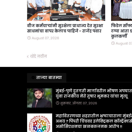
वीज कर्मचाऱ्यांनी सुरक्षेला प्राधान्य देत सुरक्षा
फिडेल सॉफ्
साधनांचा वापर केलाच पाहिजे - राजेंद्र पवार
टप्पा आता ५
कुलकर्णी
August 07, 2026
August 0
थोडे नवीन
ताज्या बातम्या
मुंबई-पुणे द्रुतगती मार्गावरील भीषण अपघा
युवा राजकीय नेते तुषार भूमकर यांचा मृत्यू
शुक्रवार, ऑगस्ट ०७, २०२६
महावितरणच्या शहरातील भ्रष्टाचाराला मुंबई
अभय ? पिंपरी चिंचवड इलेक्ट्रिकल कॉन्ट्रॅक्टर्
असोसिएशनचा खळबळजनक आरोप !!