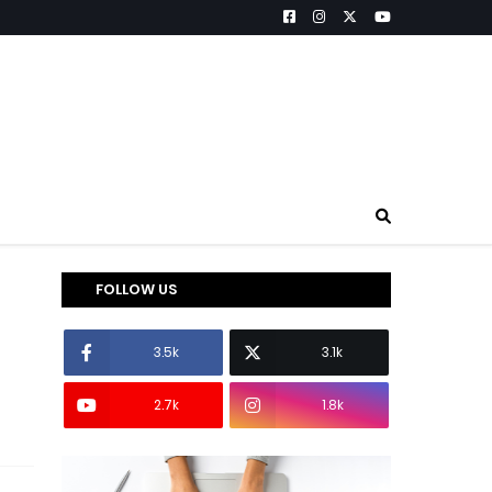
FOLLOW US
3.5k
3.1k
2.7k
1.8k