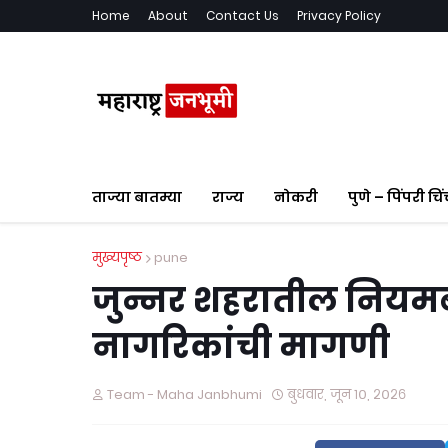
Home
About
Contact Us
Privacy Policy
ताज्या बातम्या
राज्य
नोकरी
पुणे – पिंपरी चि
मुख्यपृष्ठ
pune
जुन्नर शहरातील नियमब
नागरिकांची मागणी
Team - Maha Janbhumi
बुधवार, जून १०, २०२६