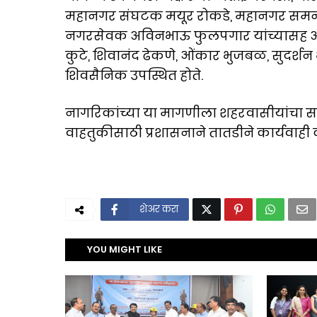
महानगर संघटक मयूर रोकडे, महानगर समन्व
नगरसेवक अविनभाऊ फुलपगार यांच्यासह अ
कुटे, शिवानंद ढेकणे, ओंकार भुजबळ, सुदर्श
शिवसैनिक उपस्थित होते.
नागरिकांच्या या मागणीला शहरवासीयांचा स
वाहतुकीसाठी प्रशासनाने तातडीने कार्यवाही क
शेअर करा
YOU MIGHT LIKE