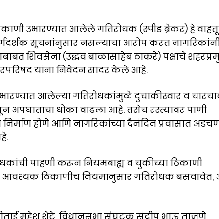
काणी उभारण्यात आलेले गतिरोधक (स्पीड ब्रेकर) हे वाहत
र्गदर्शक सूचनांनुसार नसल्याचा आरोप करत नागरिकांन
बाबत शिवसेना (उद्धव बाळासाहेब ठाकरे) पक्षाचे शहरप्र
रपरिषद यांना निवेदन सादर केले आहे.
 उभारण्यात आलेल्या गतिरोधकांमुळे दुचाकीस्वार व चारच
न अपघाताचा धोका वाढला आहे. तसेच रस्त्यावर पाणी
 निर्माण होणे आणि नागरिकांच्या दैनंदिन प्रवासात अडच
े.
धकांची पाहणी करून नियमबाह्य व चुकीच्या ठिकाणी
ेच आवश्यक ठिकाणीच नियमानुसार गतिरोधक बसवावेत, 
रीताई महेश शेटे, विधानसभा संघटक संदीप भाऊ ताजणे,