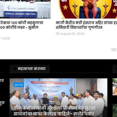
टटेकचा १०० कोटी महसुलाचा
माजी केंद्रीय मंत्री हंसराज अहिर यांच्या हस
०० कोटींचे लक्ष्य - सुनील
शनिवारी विद्यार्थ्यांचा गुणगौरव
August 07, 2026
7, 2026
जरा 
महत्वाच्या बातम्या
तात
pune
तून
स
वीज कर्मचाऱ्यांनी सुरक्षेला प्राधान्य देत सुरक्षा
साधनांचा वापर केलाच पाहिजे - राजेंद्र पवार