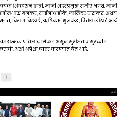
यक शिवदर्शन खत्री, माजी शहरप्रमुख समीर भगत, माज
मोलभाऊ बनकर, साईनाथ डोके, जालिंदर रासकर, अक्षय
न भगत, चिराग बिडवई , ऋषिकेश भुजबळ, प्रितेश लोखंडे आद
कारात्मक प्रतिसाद मिळत असून सुरक्षित व सुरळीत
रावी, अशी अपेक्षा व्यक्त करण्यात येत आहे.
सर्व