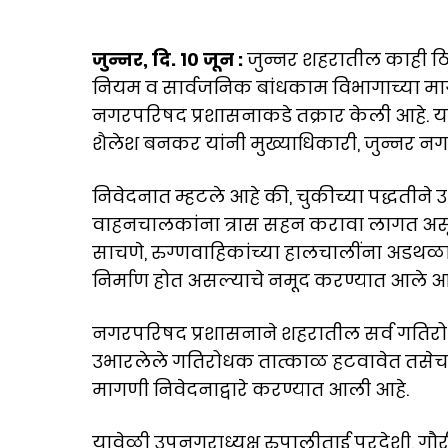
जुन्नर, दि. १० जून :
जुन्नर शहरातील काही ठि
नियम व सार्वजनिक बांधकाम विभागाच्या मा
नगरपरिषद प्रशासनाकडे तक्रार केली आहे. या
शैलेश बनकर यांनी मुख्याधिकारी, जुन्नर नग
निवेदनात म्हटले आहे की, चुकीच्या पद्धतीने
वाहनचालकांना त्रास सहन करावा लागत असू
साचणे, रुग्णवाहिकांच्या हालचालींना अडथळा
निर्माण होत असल्याचे नमूद करण्यात आले आह
नगरपरिषद प्रशासनाने शहरातील सर्व गतिरो
उभारलेले गतिरोधक तात्काळ हटवावेत तस
मागणी निवेदनाद्वारे करण्यात आली आहे.
यावेळी उपनगराध्यक्ष रुपालीताई परदेशी, गौ