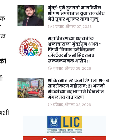
मुंबई-पुणे द्रुतगती मार्गावरील
भीषण अपघातात युवा राजकीय
ूक
नेते तुषार भूमकर यांचा मृत्यू
ी
शुक्रवार, ऑगस्ट ०७, २०२६
मुख
महावितरणच्या शहरातील
भ्रष्टाचाराला मुंबईतून अभय ?
पिंपरी चिंचवड इलेक्ट्रिकल
कॉन्ट्रॅक्टर्स असोसिएशनचा
ाकी
खळबळजनक आरोप !!
बुधवार, ऑगस्ट ०५, २०२६
णी
भक्तिरसात न्हाऊन निघाला भजन
सादरीकरण महोत्सव; २१ भजनी
मंडळांच्या सहभागाने चिखलीत
मंगलमय वातावरण
रविवार, ऑगस्ट ०२, २०२६
अशी