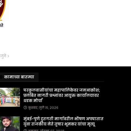
्ते
जुने
कामाच्या बातम्या
घरकुलवासीयांचा महापालिकेवर जनआक्रोश;
प्रलंबित नागरी प्रश्नांवर आयुक्त कार्यालयावर
धडक मोर्चा
बुधवार, जुलै १५, २०२६
मुंबई-पुणे द्रुतगती मार्गावरील भीषण अपघातात
युवा राजकीय नेते तुषार भूमकर यांचा मृत्यू