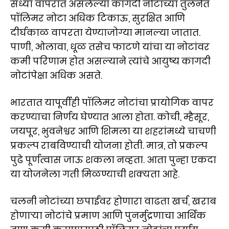
सध्या वापरात असलेल्या कागदी नोटांच्या तुलनेत
पॉलिमर नोटा अधिक टिकाऊ, सुरक्षित आणि
दीर्घकाळ वापरता येण्याजोग्या मानल्या जातात.
पाणी, ओलावा, धूळ तसेच फाटणे यांचा या नोटांवर
कमी परिणाम होत असल्याने त्यांचे आयुष्य कागदी
नोटांपेक्षा अधिक असते.
भारतात यापूर्वीही पॉलिमर नोटांचा प्रायोगिक वापर
करण्याचा निर्णय घेण्यात आला होता. कोची, म्हैसूर,
जयपूर, भुवनेश्वर आणि शिमला या शहरांमध्ये चाचणी
प्रकल्प राबविण्याची योजना होती. मात्र, तो प्रकल्प
पुढे पूर्णत्वास जाऊ शकला नव्हता. आता पुन्हा एकदा
या योजनेला गती मिळण्याची शक्यता आहे.
चलनी नोटांच्या छपाईवर होणारा वाढता खर्च, खराब
होणाऱ्या नोटांचे प्रमाण आणि पुनर्मुद्रणाचा आर्थिक