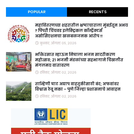
POPULAR
RECENTS
महावितरणच्या शहरातील भ्रष्टाचाराला मुंबईतून अभय
? पिंपरी चिंचवड इलेक्ट्रिकल कॉन्ट्रॅक्टर्स
असोसिएशनचा खळबळजनक आरोप !!
बुधवार, ऑगस्ट ०५, २०२६
भक्तिरसात न्हाऊन निघाला भजन सादरीकरण
महोत्सव; २१ भजनी मंडळांच्या सहभागाने चिखलीत
मंगलमय वातावरण
रविवार, ऑगस्ट ०२, २०२६
ताम्हिणी घाट अद्याप वाहतुकीसाठी बंद; अफवांवर
विश्वास ठेवू नका – पुणे जिल्हा प्रशासनाचे आवाहन
रविवार, ऑगस्ट ०२, २०२६