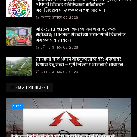
? पिंपरी चिंचवड इलेक्ट्रिकल कॉन्ट्रॅक्टर्स
असोसिएशनचा खळबळजनक आरोप !!
बुधवार, ऑगस्ट ०५, २०२६
भक्तिरसात न्हाऊन निघाला भजन सादरीकरण
महोत्सव; २१ भजनी मंडळांच्या सहभागाने चिखलीत
मंगलमय वातावरण
रविवार, ऑगस्ट ०२, २०२६
ताम्हिणी घाट अद्याप वाहतुकीसाठी बंद; अफवांवर
विश्वास ठेवू नका – पुणे जिल्हा प्रशासनाचे आवाहन
रविवार, ऑगस्ट ०२, २०२६
महत्वाच्या बातम्या
pune