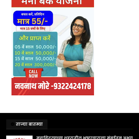
ताज्या बातम्या
महावितरणच्या शहरातील भ्रष्टाचाराला मुंबईतून अभय