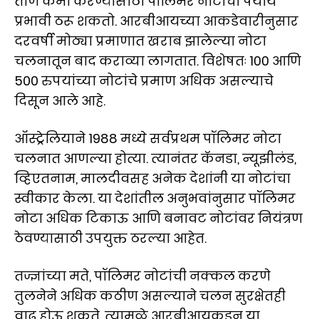
ताण कमी करण्यासाठी पॉलिमर नोटांचा पर्याय
प्रभावी ठरू शकतो. आरबीआयच्या आकडेवारीनुसार
दरवर्षी मोठ्या प्रमाणात खराब झालेल्या नोटा
चलनातून बाद कराव्या लागतात. विशेषतः 100 आणि
500 रुपयांच्या नोटांचे प्रमाण अधिक असल्याचे
दिसून आले आहे.
ऑस्ट्रेलियाने 1988 मध्ये सर्वप्रथम पॉलिमर नोटा
चलनात आणल्या होत्या. त्यानंतर कॅनडा, न्यूझीलंड,
व्हिएतनाम, मालदीवसह अनेक देशांनी या नोटांचा
स्वीकार केला. या देशांतील अनुभवांनुसार पॉलिमर
नोटा अधिक टिकाऊ आणि बनावट नोटांवर नियंत्रण
ठेवण्यासाठी उपयुक्त ठरल्या आहेत.
तज्ज्ञांच्या मते, पॉलिमर नोटांची नक्कल करणे
तुलनेने अधिक कठीण असल्याने चलन सुरक्षेतही
वाढ होऊ शकते. त्यामुळे आरबीआयकडून या