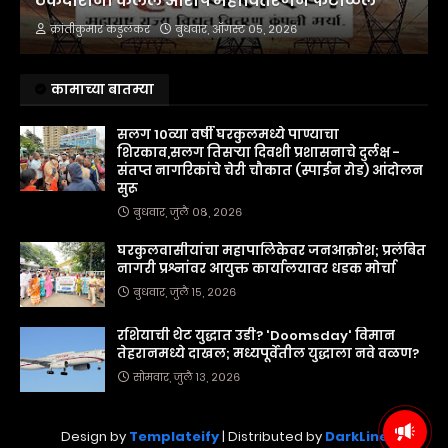
ठेकेदारांनी केलेले आरोप महावितरणने फेटाळले
क्रांतीकुमार कडुलकर
बुधवार, ऑगस्ट ०५, २०२६
कामाच्या बातम्या
सलग 10व्या वर्षी घरकुलमध्ये पाण्याचा
शिरकाव,सलग तिसऱ्या दिवशी प्रशासनाचे दुर्लक्ष -
संतप्त नागरिकांचे चेरी चौकात (स्पाईन रोड) आंदोलन
सुरू
बुधवार, जुलै ०८, २०२६
घरकुलवासीयांचा महापालिकेवर जनआक्रोश; प्रलंबित
नागरी प्रश्नांवर आयुक्त कार्यालयावर धडक मोर्चा
बुधवार, जुलै १५, २०२६
रशियाची थेट युद्धात उडी? 'Doomsday' विमान
तेहरानमध्ये दाखल; मध्यपूर्वेतील युद्धाला नवे वळण?
सोमवार, जुलै १३, २०२६
Design by
Templateify
| Distributed by
DarkLine