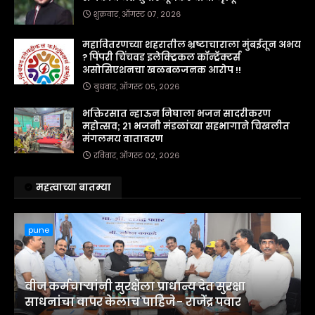
शुक्रवार, ऑगस्ट ०७, २०२६
महावितरणच्या शहरातील भ्रष्टाचाराला मुंबईतून अभय
? पिंपरी चिंचवड इलेक्ट्रिकल कॉन्ट्रॅक्टर्स
असोसिएशनचा खळबळजनक आरोप !!
बुधवार, ऑगस्ट ०५, २०२६
भक्तिरसात न्हाऊन निघाला भजन सादरीकरण
महोत्सव; २१ भजनी मंडळांच्या सहभागाने चिखलीत
मंगलमय वातावरण
रविवार, ऑगस्ट ०२, २०२६
महत्वाच्या बातम्या
pune
वीज कर्मचाऱ्यांनी सुरक्षेला प्राधान्य देत सुरक्षा
साधनांचा वापर केलाच पाहिजे - राजेंद्र पवार