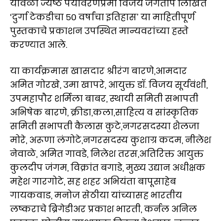
यावेळी ज्येष्ठ पर्यावरणप्रेमी विजय जगताप लिखित
‘दुर्गा टेकडीचा ५० वर्षांचा इतिहास’ या माहितीपूर्ण
पुस्तकाचे प्रकाशन उपस्थित मान्यवरांच्या हस्ते
करण्यात आले.
या कार्यक्रमास खासदार श्रीरंग बारणे,आमदार
अमित गोरखे, उमा खापरे, आयुक्त डॉ. विजय सूर्यवंशी,
उपमहापौर शर्मिला बाबर, स्थायी समिती सभापती
अभिषेक बारणे, क्रीडा,कला,साहित्य व सांस्कृतिक
समिती सभापती कैलास कुटे,नगरसदस्या शैलजा
मोरे, अरूणा लंगोटे,नगरसदस्य कुशाग्र कदम, नीलेश
नेवाळे, अमित गावडे, निलेश तरस,अतिरिक्त आयुक्त
कुलदीप जंगम, विक्रांत बगाडे, मुख्य उद्यान अधीक्षक
महेश गारगोटे, सह शहर अभियंता बापूसाहेब
गायकवाड, मनोज सेठीया यांच्यासह भारतीय
लष्कराचे ब्रिगेडीअर प्रकाश भारती, कर्नल अनिल