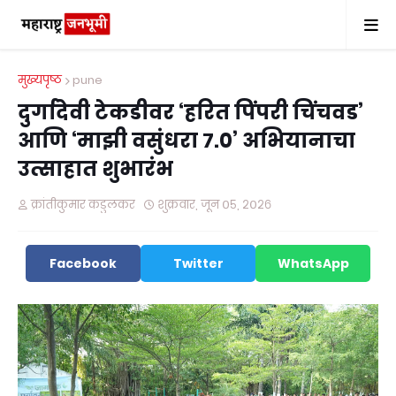
मुख्यपृष्ठ
pune
दुर्गादेवी टेकडीवर ‘हरित पिंपरी चिंचवड’
आणि ‘माझी वसुंधरा ७.०’ अभियानाचा
उत्साहात शुभारंभ
क्रांतीकुमार कडुलकर
शुक्रवार, जून ०५, २०२६
Facebook
Twitter
WhatsApp