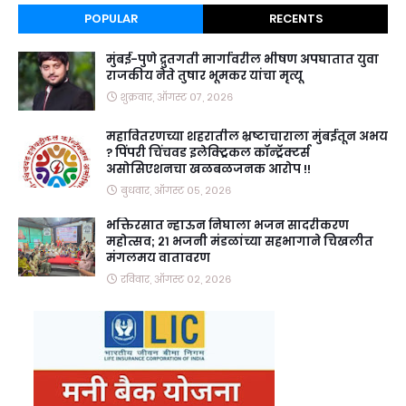
POPULAR
RECENTS
मुंबई-पुणे द्रुतगती मार्गावरील भीषण अपघातात युवा
राजकीय नेते तुषार भूमकर यांचा मृत्यू
शुक्रवार, ऑगस्ट ०७, २०२६
महावितरणच्या शहरातील भ्रष्टाचाराला मुंबईतून अभय
? पिंपरी चिंचवड इलेक्ट्रिकल कॉन्ट्रॅक्टर्स
असोसिएशनचा खळबळजनक आरोप !!
बुधवार, ऑगस्ट ०५, २०२६
भक्तिरसात न्हाऊन निघाला भजन सादरीकरण
महोत्सव; २१ भजनी मंडळांच्या सहभागाने चिखलीत
मंगलमय वातावरण
रविवार, ऑगस्ट ०२, २०२६