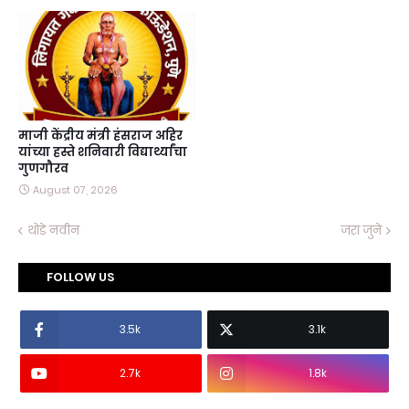
माजी केंद्रीय मंत्री हंसराज अहिर
यांच्या हस्ते शनिवारी विद्यार्थ्यांचा
गुणगौरव
August 07, 2026
थोडे नवीन
जरा जुने
FOLLOW US
3.5k
3.1k
2.7k
1.8k