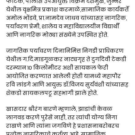
फाटक, पोलीस उपआयुक्त विक्रम देशमुख, जुन्नर
येथील वृक्षमित्र प्रकाश करमाळे,सामाजिक कार्यकर्ते
अमोल भोंडवे, प्रा.नामदेव जाधव यांच्यासह नागरिक,
पर्यावरण प्रेमी, शालेय व महाविद्यालयीन विद्यार्थी
आणि नागरिक मोठ्या संख्येने उपस्थित होते.
जागतिक पर्यावरण दिनानिमित्त निगडी प्राधिकरण
येथील ग.दि.माडगूळकर नाट्यगृह ते दुर्गादेवी टेकडी
दरम्यान १० किलोमीटर अशी सायकल फेरी
आयोजित करण्यात आलेली होती यामध्ये महापौर
रवि लांडगे आणि आयुक्त डॉ.विजय सुर्यवंशी यांच्यासह
शेकडो सायकलपटू सहभागी झाले होते.
खासदार श्रीरंग बारणे म्हणाले, झाडांची केवळ
लागवड करणे पुरेसे नाही, तर त्यांची योग्य निगा
राखणे आणि त्यांना जगविणे हे प्रशासनाबरोबरच
प्रत्येक नागरिकाचे कर्तव्य आहे. सामाजिक