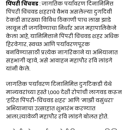
पिंपरी चिंचवड
: जागतिक पर्यावरण दिनानिमित्त
पिंपरी चिंचवड शहराचे वैभव असलेल्या दुर्गादेवी
टेकडी सारख्या विविध ठिकाणी पाच लाख झाडे
लावून ती जगविण्याचा निर्धार आज महापालिकेने
केला आहे, यानिमित्ताने पिंपरी चिंचवड शहर अधिक
हिरवेगार, स्वच्छ आणि पर्यावरणपूरक
बनविण्यासाठी प्रत्येक नागरिकाने या अभियानात
सहभागी व्हावे, असे आवाहन महापौर रवि लांडगे
यांनी केले.
जागतिक पर्यावरण दिनानिमित्त दुर्गाटेकडी येथे
मान्यवरांच्या हस्ते १,००० देशी रोपांची लागवड करून
‘हरित पिंपरी-चिंचवड शहर’ आणि ‘माझी वसुंधरा’
अभियानाचा उत्साहात शुभारंभ करण्यात
आला,त्यावेळी महापौर रवि लांडगे बोलत होते.