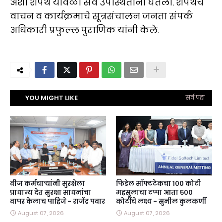
अशी शपथ यावेळी सर्व उपस्थितांनी घेतली. शपथेचे
वाचन व कार्यक्रमाचे सूत्रसंचालन जनता संपर्क
अधिकारी प्रफुल्ल पुराणिक यांनी केले.
YOU MIGHT LIKE
सर्व पहा
वीज कर्मचाऱ्यांनी सुरक्षेला
फिडेल सॉफ्टटेकचा १०० कोटी
प्राधान्य देत सुरक्षा साधनांचा
महसुलाचा टप्पा आता ५००
वापर केलाच पाहिजे - राजेंद्र पवार
कोटींचे लक्ष्य - सुनील कुलकर्णी
August 07, 2026
August 07, 2026