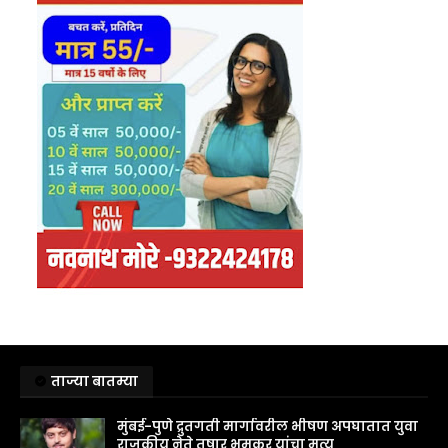
ताज्या बातम्या
मुंबई-पुणे द्रुतगती मार्गावरील भीषण अपघातात युवा
राजकीय नेते तुषार भूमकर यांचा मृत्यू