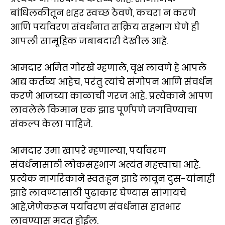
बांधिलकीतून शहर स्वच्छ ठेवणे, कचरा न करणे
आणि पर्यावरण संवर्धनात सक्रिय सहभाग घेणे ही
आपली सामूहिक जबाबदारी देखील आहे.
आमदार अमित गोरखे म्हणाले, वृक्ष लावणे हे आपले
आद्य कर्तव्य आहेच, परंतु त्यांचे संगोपन आणि संवर्धन
करणे आजच्या काळाची गरज आहे. प्रत्येकाने आपण
लावलेले किमान एक झाड पूर्णपणे जगविण्याचा
संकल्प केला पाहिजे.
आमदार उमा खापरे म्हणाल्या, पर्यावरण
संवर्धनासाठी लोकसहभाग अत्यंत महत्त्वाचा आहे.
प्रत्येक नागरिकाने स्वतःहून झाडे लावून दुस-यांनाही
झाडे लावण्यासाठी पुढाकार घेण्यास सांगायचे
आहे,जेणेकरून पर्यावरण संवर्धनास हातभार
लावण्यास मदत होईल.