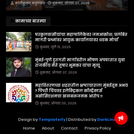
क्रांतीकुमार कडुलकर
शुक्रवार, ऑगस्ट ०७, २०२६
कामाच्या बातम्या
घरकुलवासीयांचा महापालिकेवर जनआक्रोश; प्रलंबित
नागरी प्रश्नांवर आयुक्त कार्यालयावर धडक मोर्चा
बुधवार, जुलै १५, २०२६
मुंबई-पुणे द्रुतगती मार्गावरील भीषण अपघातात युवा
राजकीय नेते तुषार भूमकर यांचा मृत्यू
शुक्रवार, ऑगस्ट ०७, २०२६
महावितरणच्या शहरातील भ्रष्टाचाराला मुंबईतून अभय
? पिंपरी चिंचवड इलेक्ट्रिकल कॉन्ट्रॅक्टर्स
असोसिएशनचा खळबळजनक आरोप !!
बुधवार, ऑगस्ट ०५, २०२६
Design by
Templateify
| Distributed by
DarkLine
Home
About
Contact
Privacy Policy