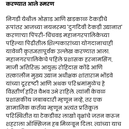
करण्यात आले स्मरण
निगडी येथील ओसाड आणि खडकाळ टेकडीचे
रूपांतर आजच्या नयनरम्य 'दुर्गादेवी टेकडी उद्यानात'
करणाऱ्या पिंपरी-चिंचवड महानगरपालिकेच्या
पहिल्या पिढीतील शिल्पकारांच्या योगदानाचाही
यावेळी कृतज्ञतापूर्वक उल्लेख करण्यात आला.
महानगरपालिकेचे पहिले प्रशासक हरनामसिंग,
माजी अतिरिक्त आयुक्त रोहिदास कोंढे आणि
तत्कालीन मुख्य उद्यान अधीक्षक शांताराम भोंडवे
यांच्या दूरदृष्टी आणि अथक परिश्रमांमुळेच हे
विस्तीर्ण हरित वैभव उभे राहिले. त्यांनी केवळ
प्रशासकीय जबाबदारी म्हणून नव्हे, तर एक
सामाजिक कर्तव्य म्हणून अत्यंत प्रतिकूल
परिस्थितीत या टेकडीवर लाखो वृक्षांचे जतन करून
शहराला ऑक्सिजन हब मिळवून दिला. त्यांच्या याच