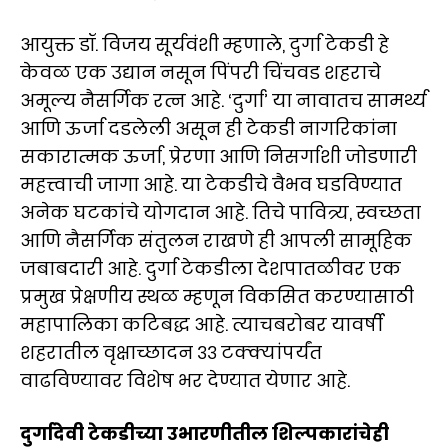
आयुक्त डॉ. विजय सूर्यवंशी म्हणाले, दुर्गा टेकडी हे
केवळ एक उद्यान नसून पिंपरी चिंचवड शहराचे
अमूल्य नैसर्गिक रत्न आहे. ‘दुर्गा’ या नावातच सामर्थ्य
आणि ऊर्जा दडलेली असून ही टेकडी नागरिकांना
सकारात्मक ऊर्जा, प्रेरणा आणि निसर्गाशी जोडणारी
महत्त्वाची जागा आहे. या टेकडीचे वैभव घडविण्यात
अनेक घटकांचे योगदान आहे. तिचे पावित्र्य, स्वच्छता
आणि नैसर्गिक संतुलन राखणे ही आपली सामूहिक
जबाबदारी आहे. दुर्गा टेकडीला देशपातळीवर एक
प्रमुख प्रेक्षणीय स्थळ म्हणून विकसित करण्यासाठी
महापालिका कटिबद्ध आहे. त्याचबरोबर यावर्षी
शहरातील वृक्षाच्छादन ३३ टक्क्यांपर्यंत
वाढविण्यावर विशेष भर देण्यात येणार आहे.
दुर्गादेवी टेकडीच्या उभारणीतील शिल्पकारांचेही