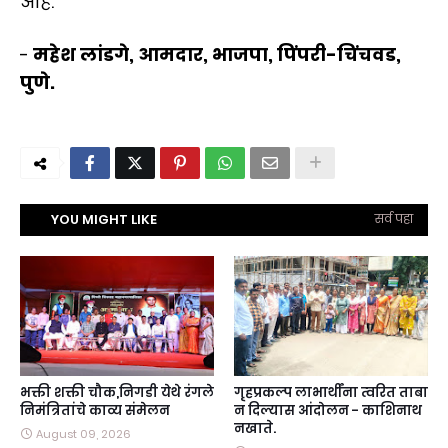
आहे."
-
महेश लांडगे, आमदार, भाजपा, पिंपरी-चिंचवड,
पुणे.
YOU MIGHT LIKE
सर्व पहा
भक्ती शक्ती चौक,निगडी येथे रंगले
गृहप्रकल्प लाभार्थींना त्वरित ताबा
निमंत्रितांचे काव्य संमेलन
न दिल्यास आंदोलन - काशिनाथ
नखाते.
August 09, 2026