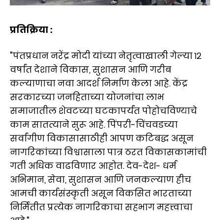
प्रतिक्रिया :
"पंतप्रधान नरेंद्र मोदी यांच्या नेतृत्वाखाली गेल्या १२
वर्षांत देशाने विकास, सुशासन आणि गरीब
कल्याणाचा नवा आदर्श निर्माण केला आहे. केंद्र
सरकारच्या जनहिताच्या योजनांचा लाभ
समाजातील शेवटच्या घटकापर्यंत पोहोचविण्याचे
काम सातत्याने सुरू आहे. पिंपरी-चिंचवडच्या
सर्वांगीण विकासासाठीही आपण कटिबद्ध असून
नागरिकांच्या विश्वासाला पात्र ठरत विकासकामांची
गती अधिक वाढविणार आहोत. देव-देश- धर्म
अभिमान, सेवा, सुशासन आणि जनकल्याण हीच
आमची कार्यसंस्कृती असून विकसित भारताच्या
निर्मितीत प्रत्येक नागरिकाचा सहभाग महत्त्वाचा