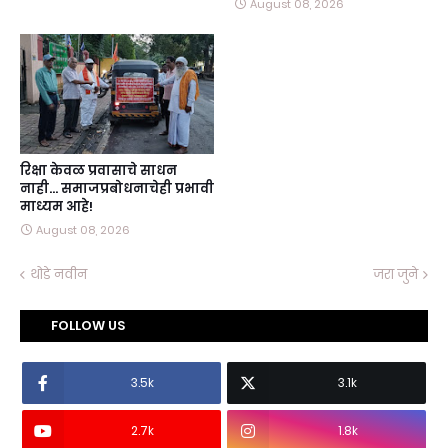
August 08, 2026
रिक्षा केवळ प्रवासाचे साधन
नाही… समाजप्रबोधनाचेही प्रभावी
माध्यम आहे!
August 08, 2026
थोडे नवीन
जरा जुने
FOLLOW US
3.5k
3.1k
2.7k
1.8k