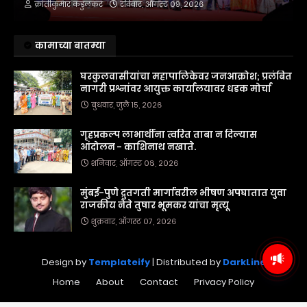
क्रांतीकुमार कडुलकर
रविवार, ऑगस्ट ०९, २०२६
कामाच्या बातम्या
घरकुलवासीयांचा महापालिकेवर जनआक्रोश; प्रलंबित
नागरी प्रश्नांवर आयुक्त कार्यालयावर धडक मोर्चा
बुधवार, जुलै १५, २०२६
गृहप्रकल्प लाभार्थींना त्वरित ताबा न दिल्यास
आंदोलन - काशिनाथ नखाते.
शनिवार, ऑगस्ट ०८, २०२६
मुंबई-पुणे द्रुतगती मार्गावरील भीषण अपघातात युवा
राजकीय नेते तुषार भूमकर यांचा मृत्यू
शुक्रवार, ऑगस्ट ०७, २०२६
Design by
Templateify
| Distributed by
DarkLine
Home
About
Contact
Privacy Policy