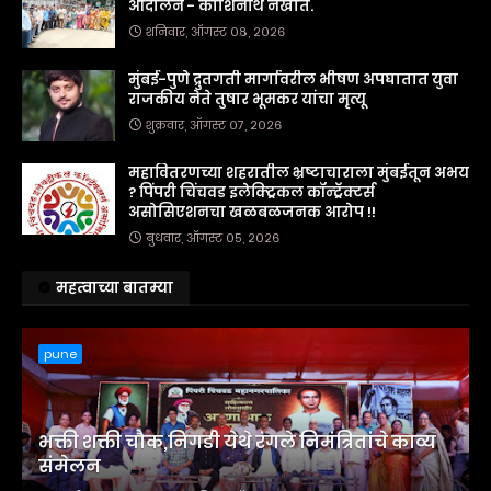
आंदोलन - काशिनाथ नखाते.
शनिवार, ऑगस्ट ०८, २०२६
मुंबई-पुणे द्रुतगती मार्गावरील भीषण अपघातात युवा
राजकीय नेते तुषार भूमकर यांचा मृत्यू
शुक्रवार, ऑगस्ट ०७, २०२६
महावितरणच्या शहरातील भ्रष्टाचाराला मुंबईतून अभय
? पिंपरी चिंचवड इलेक्ट्रिकल कॉन्ट्रॅक्टर्स
असोसिएशनचा खळबळजनक आरोप !!
बुधवार, ऑगस्ट ०५, २०२६
महत्वाच्या बातम्या
pune
भक्ती शक्ती चौक,निगडी येथे रंगले निमंत्रितांचे काव्य
संमेलन