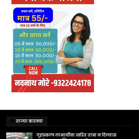
ताज्या बातम्या
गृहप्रकल्प लाभार्थींना त्वरित ताबा न दिल्यास