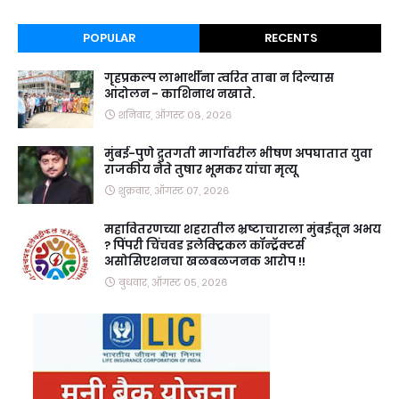
POPULAR
RECENTS
गृहप्रकल्प लाभार्थींना त्वरित ताबा न दिल्यास
आंदोलन - काशिनाथ नखाते.
शनिवार, ऑगस्ट ०८, २०२६
मुंबई-पुणे द्रुतगती मार्गावरील भीषण अपघातात युवा
राजकीय नेते तुषार भूमकर यांचा मृत्यू
शुक्रवार, ऑगस्ट ०७, २०२६
महावितरणच्या शहरातील भ्रष्टाचाराला मुंबईतून अभय
? पिंपरी चिंचवड इलेक्ट्रिकल कॉन्ट्रॅक्टर्स
असोसिएशनचा खळबळजनक आरोप !!
बुधवार, ऑगस्ट ०५, २०२६