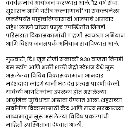
कार्यक्रमांचे आयोजन करण्यात आले. "१२ वर्षे सेवा,
सुशासन आणि गरीब कल्याणाची" या संकल्पनेला
जनतेपर्यंत पोहोचविण्यासाठी भाजपाचे आमदार
महेश लांडगे यांच्या प्रमुख उपस्थितीत निगडी
परिसरात विकासकामांची पाहणी, स्वच्छता अभियान
आणि विशेष जनसंपर्क अभियान राबविण्यात आले.
गुरूवारी, दि.११ जून रोजी सकाळी ९.३० वाजता निगडी
बस स्टॉप आणि भक्ती शक्ती मेट्रो स्टेशन येथे सुरू
असलेल्या विविध विकासकामांना आमदार
महेशदादा लांडगे यांनी भेट देत प्रत्यक्ष पाहणी केली.
यावेळी नागरिकांना उपलब्ध होत असलेल्या
आधुनिक सुविधांचा आढावा घेण्यात आला. शहराच्या
सर्वांगीण विकासासाठी केंद्र आणि राज्य सरकारच्या
माध्यमातून सुरू असलेल्या विविध प्रकल्पांची
माहिती उपस्थितांना देण्यात आली.