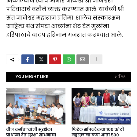
मिळाल्याने त्याचे आभार ओळख श्री ज्ञानेश्वरी
परिवाराचे वतीने व्यक्त करण्यात आले. यावेळी श्री
संत ज्ञानेश्वर महाराज प्रतिमा, शालेय संस्कारक्षम
साहित्य ग्रंथ संपदा शाळांना भेट देत मुलांना
हरिपाठाचे वाटप हरिनाम गजरात करण्यात आले.
YOU MIGHT LIKE
सर्व पहा
वीज कर्मचाऱ्यांनी सुरक्षेला
फिडेल सॉफ्टटेकचा १०० कोटी
प्राधान्य देत सुरक्षा साधनांचा
महसुलाचा टप्पा आता ५००