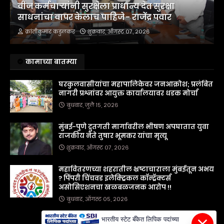
वीज कर्मचाऱ्यांनी सुरक्षेला प्राधान्य देत सुरक्षा
साधनांचा वापर केलाच पाहिजे - राजेंद्र पवार
क्रांतीकुमार कडुलकर
शुक्रवार, ऑगस्ट ०७, २०२६
कामाच्या बातम्या
घरकुलवासीयांचा महापालिकेवर जनआक्रोश; प्रलंबित
नागरी प्रश्नांवर आयुक्त कार्यालयावर धडक मोर्चा
बुधवार, जुलै १५, २०२६
मुंबई-पुणे द्रुतगती मार्गावरील भीषण अपघातात युवा
राजकीय नेते तुषार भूमकर यांचा मृत्यू
शुक्रवार, ऑगस्ट ०७, २०२६
महावितरणच्या शहरातील भ्रष्टाचाराला मुंबईतून अभय
? पिंपरी चिंचवड इलेक्ट्रिकल कॉन्ट्रॅक्टर्स
असोसिएशनचा खळबळजनक आरोप !!
बुधवार, ऑगस्ट ०५, २०२६
भारतीय स्टेट बँकेत लिपिक पदांच्या