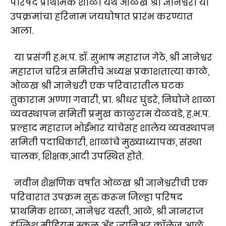
परिषद प्राथमिक शाळा येथे ओळख श्री ज्ञानेश्वरी या
उपक्रमांचा हरिनाम जयघोषात प्रारंभ करण्यात
आला.
या प्रसंगी ह.भ.प. डॉ. सुभाष महाराज गेठे, श्री ज्ञानेश्वर
महाराज चरित्र समितीचे अध्यक्ष प्रकाशतात्या काळे,
ओळख श्री ज्ञानेश्वरी एक परिवारातील घटक
तुकाराम अण्णा गवारी, प्रा. श्रीधर घुंडरे, निघोजे शाळा
व्यवस्थापन समिती प्रमुख काळुराम येळवंडे, ह.भ.प.
प्रल्हाद महाराज भोईभार यांचेसह शालेय व्यवस्थापन
समिती पदाधिकारी, शाळांचे मुख्याध्यापक, संस्था
चालक, शिक्षक,आदी उपस्थित होते.
नवीन शैक्षणिक वर्षात ओळख श्री ज्ञानेश्वरीची एक
परिवारात उपक्रम सुरु करून जिल्हा परिषद
प्राथमिक शाळा, ज्ञानेश्वर वस्ती, आळे, श्री ज्ञानराज
इंग्लिश मीडियम स्कूल अँड ज्युनिअर कॉलेज आळे,