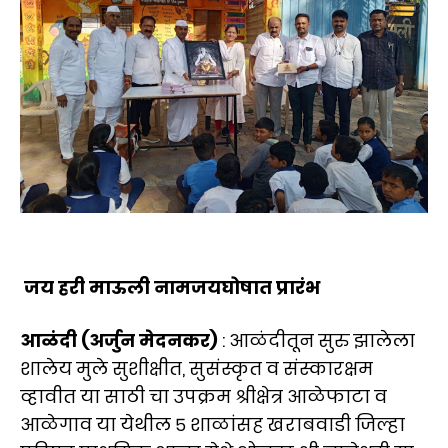
जय हरी माऊली नामजयघोषात प्रारंभ
आळंदी (अर्जुन मेदनकर)
: आळंदीतून सुरु झालेला
शालेय मुले सुशीक्षीत, सुसंस्कृत व संस्कारक्षम
व्हावीत या साठी चा उपक्रम श्रीक्षेत्र आळेफाटा व
आळेगाव या येथील ५ शाळांसह खराबवाडी जिल्हा