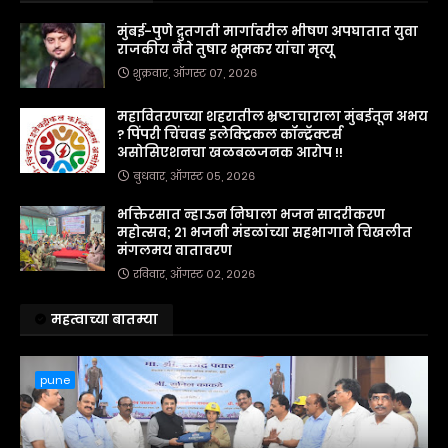
मुंबई-पुणे द्रुतगती मार्गावरील भीषण अपघातात युवा
राजकीय नेते तुषार भूमकर यांचा मृत्यू
शुक्रवार, ऑगस्ट ०७, २०२६
महावितरणच्या शहरातील भ्रष्टाचाराला मुंबईतून अभय
? पिंपरी चिंचवड इलेक्ट्रिकल कॉन्ट्रॅक्टर्स
असोसिएशनचा खळबळजनक आरोप !!
बुधवार, ऑगस्ट ०५, २०२६
भक्तिरसात न्हाऊन निघाला भजन सादरीकरण
महोत्सव; २१ भजनी मंडळांच्या सहभागाने चिखलीत
मंगलमय वातावरण
रविवार, ऑगस्ट ०२, २०२६
महत्वाच्या बातम्या
pune