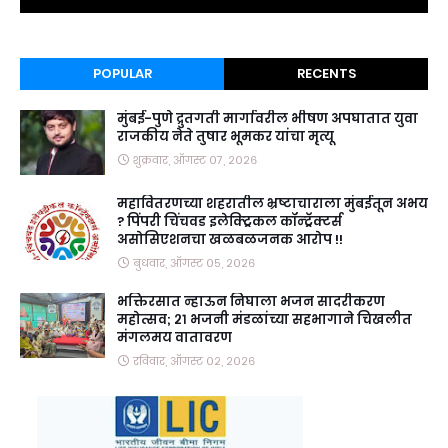
POPULAR
RECENTS
मुंबई-पुणे द्रुतगती मार्गावरील भीषण अपघातात युवा
राजकीय नेते तुषार भूमकर यांचा मृत्यू
शुक्रवार, ऑगस्ट ०७, २०२६
महावितरणच्या शहरातील भ्रष्टाचाराला मुंबईतून अभय
? पिंपरी चिंचवड इलेक्ट्रिकल कॉन्ट्रॅक्टर्स
असोसिएशनचा खळबळजनक आरोप !!
बुधवार, ऑगस्ट ०५, २०२६
भक्तिरसात न्हाऊन निघाला भजन सादरीकरण
महोत्सव; २१ भजनी मंडळांच्या सहभागाने चिखलीत
मंगलमय वातावरण
रविवार, ऑगस्ट ०२, २०२६