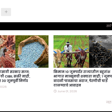
सर्व
ासाठी सरकार सज्ज;
किमान १० जूनपर्यंत राज्यातील बहुतांश
ी CIBIL सक्ती नाही,
भागात मान्सूनची शक्यता नाही; १ जूनप
३० जूनपूर्वी निर्णय
वादळी पावसाचा अंदाज, पेरणीची घाई
टाळण्याचे आवाहन
 2026
June 01, 2026
जरा 