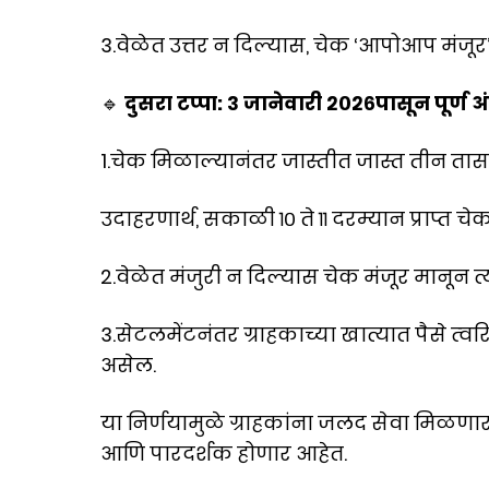
3.वेळेत उत्तर न दिल्यास, चेक ‘आपोआप मंजूर
🔹
दुसरा टप्पा: ३ जानेवारी २०२६पासून पूर्
1.चेक मिळाल्यानंतर जास्तीत जास्त तीन तासां
उदाहरणार्थ, सकाळी १० ते ११ दरम्यान प्राप्त चे
2.वेळेत मंजुरी न दिल्यास चेक मंजूर मानून त
3.सेटलमेंटनंतर ग्राहकाच्या खात्यात पैसे
असेल.
या निर्णयामुळे ग्राहकांना जलद सेवा मिळणा
आणि पारदर्शक होणार आहेत.