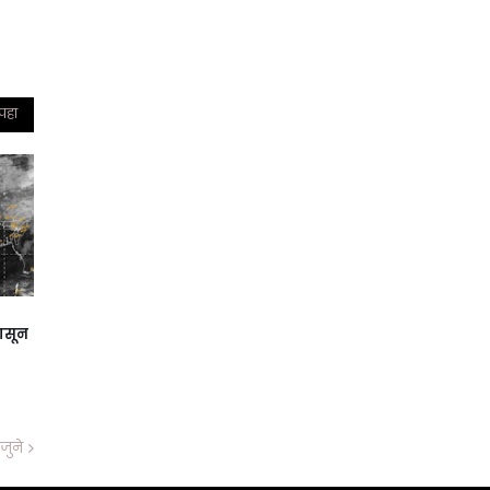
 पहा
ासून
जुने