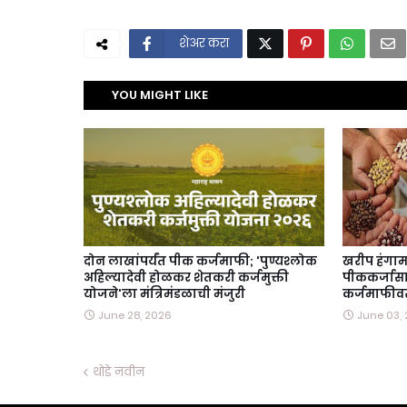
शेअर करा
YOU MIGHT LIKE
दोन लाखांपर्यंत पीक कर्जमाफी; 'पुण्यश्लोक
खरीप हंगाम
अहिल्यादेवी होळकर शेतकरी कर्जमुक्ती
पीककर्जासाठ
योजने'ला मंत्रिमंडळाची मंजुरी
कर्जमाफीवर 
June 28, 2026
June 03,
थोडे नवीन