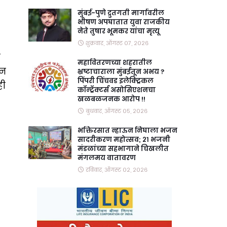
मुंबई-पुणे द्रुतगती मार्गावरील
भीषण अपघातात युवा राजकीय
नेते तुषार भूमकर यांचा मृत्यू
शुक्रवार, ऑगस्ट ०७, २०२६
म
महावितरणच्या शहरातील
ून
भ्रष्टाचाराला मुंबईतून अभय ?
पिंपरी चिंचवड इलेक्ट्रिकल
ही
कॉन्ट्रॅक्टर्स असोसिएशनचा
खळबळजनक आरोप !!
बुधवार, ऑगस्ट ०५, २०२६
भक्तिरसात न्हाऊन निघाला भजन
सादरीकरण महोत्सव; २१ भजनी
मंडळांच्या सहभागाने चिखलीत
मंगलमय वातावरण
रविवार, ऑगस्ट ०२, २०२६