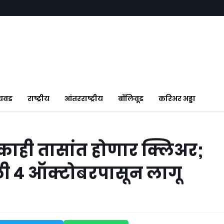
ंचवड
राष्ट्रीय
आंतरराष्ट्रीय
बॉलिवूड
करिअर अड्डा
काही तासांत होणार क्लिअर;
णाली ४ ऑक्टोबरपासून लागू