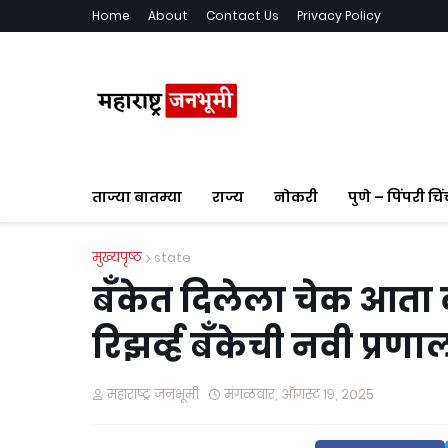
Home
About
Contact Us
Privacy Policy
ताज्या बातम्या
राज्य
नोकरी
पुणे – पिंपरी चि
मुख्यपृष्ठ
state
बँकेत दिलेला चेक आता 
रिझर्व्ह बँकेची नवी प्र
महाराष्ट्र जनभूमी
मंगळवार, ऑगस्ट १९, २०२५