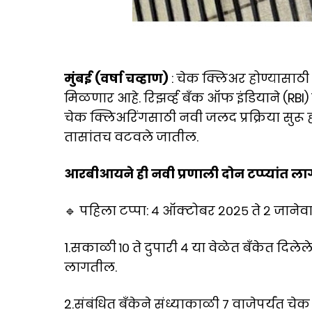
मुंबई (वर्षा चव्हाण)
: चेक क्लिअर होण्यासाठी 
मिळणार आहे. रिझर्व्ह बँक ऑफ इंडियाने (RBI
चेक क्लिअरिंगसाठी नवी जलद प्रक्रिया सुरू 
तासांतच वटवले जातील.
आरबीआयने ही नवी प्रणाली दोन टप्प्यांत लाग
🔹 पहिला टप्पा: ४ ऑक्टोबर २०२५ ते २ जानेव
1.सकाळी १० ते दुपारी ४ या वेळेत बँकेत दि
लागतील.
2.संबंधित बँकेने संध्याकाळी ७ वाजेपर्यंत