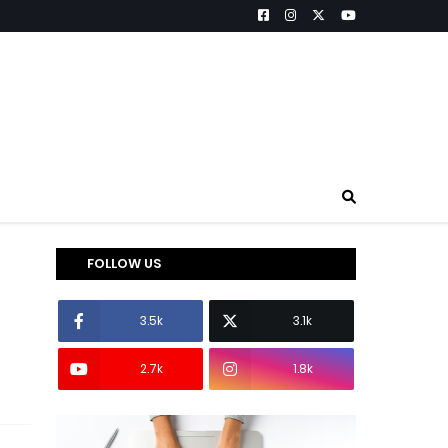
FOLLOW US
3.5k
3.1k
2.7k
1.8k