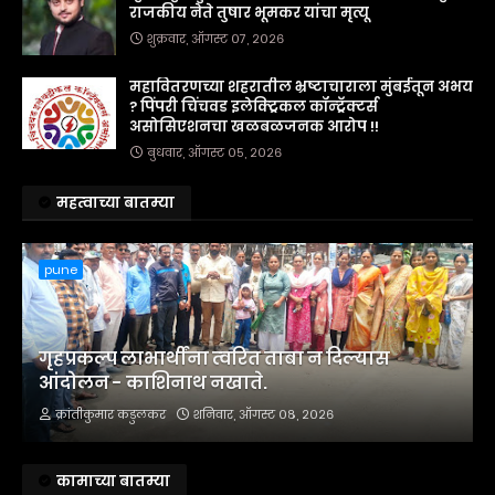
राजकीय नेते तुषार भूमकर यांचा मृत्यू
शुक्रवार, ऑगस्ट ०७, २०२६
महावितरणच्या शहरातील भ्रष्टाचाराला मुंबईतून अभय
? पिंपरी चिंचवड इलेक्ट्रिकल कॉन्ट्रॅक्टर्स
असोसिएशनचा खळबळजनक आरोप !!
बुधवार, ऑगस्ट ०५, २०२६
महत्वाच्या बातम्या
pune
गृहप्रकल्प लाभार्थींना त्वरित ताबा न दिल्यास
आंदोलन - काशिनाथ नखाते.
क्रांतीकुमार कडुलकर
शनिवार, ऑगस्ट ०८, २०२६
कामाच्या बातम्या