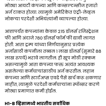
मोठ्या आयटी कंपन्या आणि कन्सल्टन्सीज हजारो
अर्ज टाकत होत्या. त्यामुळे अमेरिकेत एंट्री-लेव्हल
नोकऱ्या परदेशी अभियंत्यांनी व्यापल्या होत्या.
आत्तापर्यंत कंपन्यांना केवळ 215 डॉलर्स रजिस्ट्रेशन
फी आणि अंदाजे 780 डॉलर्स फॉर्म फी द्यावी लागत
होती. आता ट्रम्प यांच्या निर्णयानुसार प्रत्येक
अर्जासाठी कंपनीला तब्बल 1 लाख डॉलर्स (सुमारे 88
लाख रुपये) भरावे लागतील. ही खूप मोठी रक्कम
असल्यामुळे आता कंपन्या फक्त अत्यंत आवश्यक
असलेल्या कर्मचाऱ्यांसाठीच अर्ज करतील. लहान
कंपन्या आणि स्टार्टअप्स एवढे पैसे खर्च करू शकणार
नाहीत, त्यामुळे परदेशी कर्मचाऱ्यांना स्पॉन्सर करणे
मोठ्या प्रमाणात कमी होईल.
H1-B व्हिसामध्ये भारतीय सर्वाधिक