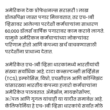
अमेरिकन टेक प्रोफेशनल्स सरासरी 1 लाख
डॉलर्सपेक्षा जास्त पगार मिळवतात, तर एच-1बी
व्हिसावर आलेल्या परदेशी कर्मचाऱ्यांना साधारण
60,000 डॉलर्स वार्षिक पगारावर काम करावे लागते.
यामुळे अमेरिकन कर्मचाऱ्यांच्या नोकऱ्यांवर
परिणाम होतो आणि कंपन्या खर्च वाचवण्यासाठी
परदेशींना प्राधान्य देतात.
अमेरिकेत एच-1बी व्हिसा धारकांमध्ये भारतीयांची
संख्या सर्वाधिक आहे. टाटा कन्सल्टन्सी सर्व्हिसेस
(TCS), इन्फोसिस, विप्रो, एचसीएल आणि कॉग्निझंट
यांसारख्या भारतीय कंपन्या हजारो कर्मचाऱ्यांना
अमेरिकेत पाठवतात. ॲमेझॉन, मायक्रोसॉफ्ट,
अॅपल आणि गूगल यांचाही या यादीत समावेश आहे.
कॅलिफोर्निया हे एच-1बी व्हिसा धारकांचे सर्वात मोठे