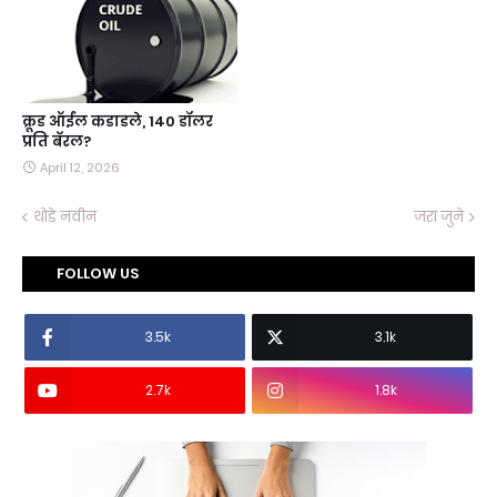
क्रूड ऑईल कडाडले, 140 डॉलर
प्रति बॅरल?
April 12, 2026
थोडे नवीन
जरा जुने
FOLLOW US
3.5k
3.1k
2.7k
1.8k