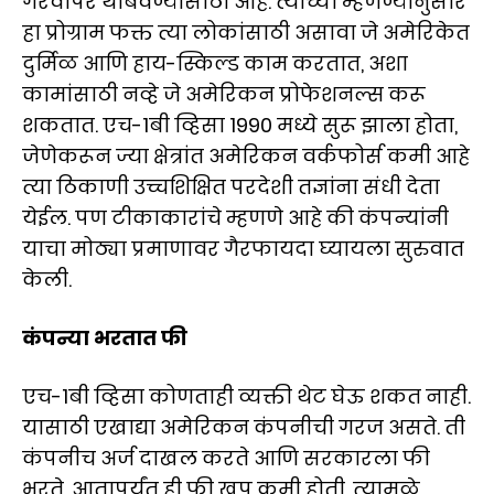
गैरवापर थांबवण्यासाठी आहे. त्यांच्या म्हणण्यानुसार
हा प्रोग्राम फक्त त्या लोकांसाठी असावा जे अमेरिकेत
दुर्मिळ आणि हाय-स्किल्ड काम करतात, अशा
कामांसाठी नव्हे जे अमेरिकन प्रोफेशनल्स करू
शकतात. एच-1बी व्हिसा 1990 मध्ये सुरू झाला होता,
जेणेकरून ज्या क्षेत्रांत अमेरिकन वर्कफोर्स कमी आहे
त्या ठिकाणी उच्चशिक्षित परदेशी तज्ञांना संधी देता
येईल. पण टीकाकारांचे म्हणणे आहे की कंपन्यांनी
याचा मोठ्या प्रमाणावर गैरफायदा घ्यायला सुरुवात
केली.
कंपन्या भरतात फी
एच-1बी व्हिसा कोणताही व्यक्ती थेट घेऊ शकत नाही.
यासाठी एखाद्या अमेरिकन कंपनीची गरज असते. ती
कंपनीच अर्ज दाखल करते आणि सरकारला फी
भरते. आतापर्यंत ही फी खूप कमी होती, त्यामुळे