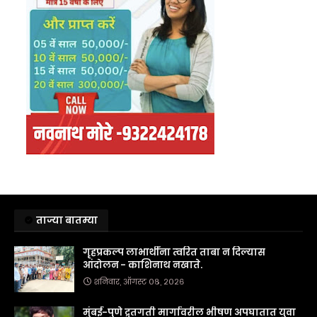
ताज्या बातम्या
गृहप्रकल्प लाभार्थींना त्वरित ताबा न दिल्यास
आंदोलन - काशिनाथ नखाते.
शनिवार, ऑगस्ट ०८, २०२६
मुंबई-पुणे द्रुतगती मार्गावरील भीषण अपघातात युवा