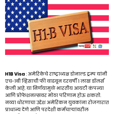
H1B Visa
: अमेरिकेचे राष्ट्राध्यक्ष डोनाल्ड ट्रम्प यांनी
एच-1बी व्हिसाची फी वाढवून दरवर्षी 1 लाख डॉलर्स
केली आहे. या निर्णयामुळे भारतीय आयटी कंपन्या
आणि प्रोफेशनल्सवर मोठा परिणाम होऊ शकतो.
नव्या धोरणाचा उद्देश अमेरिकन युवकांना रोजगारात
प्राधान्य देणे आणि परदेशी कर्मचाऱ्यांवरील