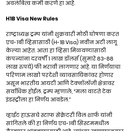
अवलंबित्व कमी करणे हा आहे.
H1B Visa New Rules
राष्ट्राध्यक्ष ट्रम्प यांनी शुक्रवारी मोठी घोषणा करत
एच-1बी व्हिसासाठी (H-1B Visa) नवीन अटी लागू
केल्या आहेत. आता हा व्हिसा मिळवण्यासाठी
कंपन्यांना दरवर्षी 1 लाख डॉलर्स (सुमारे 83-88
लाख रुपये) फी भरावी लागणार आहे. या निर्णयाचा
परिणाम लाखो परदेशी व्यावसायिकांवर होणार
असून भारतीय आयटी आणि टेक्नॉलॉजी क्षेत्रावर
सर्वाधिक होईल. ट्रम्प म्हणाले, “मला वाटते टेक
इंडस्ट्रीला हा निर्णय आवडेल.”
व्हाईट हाऊसचे स्टाफ सेक्रेटरी विल शार्फ यांनी
सांगितले की हा निर्णय एच-1बी सिस्टममधील