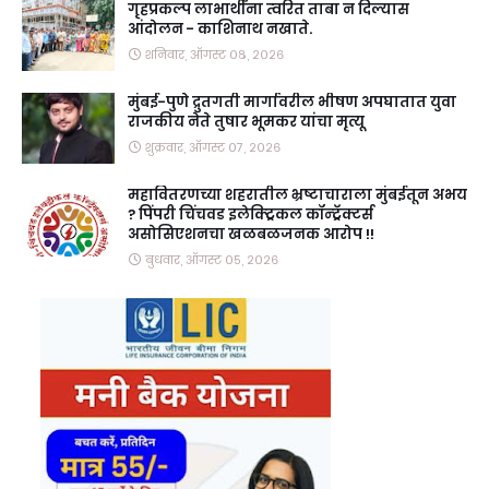
गृहप्रकल्प लाभार्थींना त्वरित ताबा न दिल्यास
आंदोलन - काशिनाथ नखाते.
शनिवार, ऑगस्ट ०८, २०२६
मुंबई-पुणे द्रुतगती मार्गावरील भीषण अपघातात युवा
राजकीय नेते तुषार भूमकर यांचा मृत्यू
शुक्रवार, ऑगस्ट ०७, २०२६
महावितरणच्या शहरातील भ्रष्टाचाराला मुंबईतून अभय
? पिंपरी चिंचवड इलेक्ट्रिकल कॉन्ट्रॅक्टर्स
असोसिएशनचा खळबळजनक आरोप !!
बुधवार, ऑगस्ट ०५, २०२६