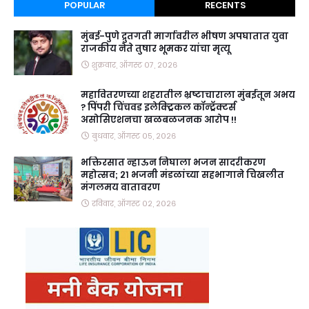
POPULAR
RECENTS
मुंबई-पुणे द्रुतगती मार्गावरील भीषण अपघातात युवा
राजकीय नेते तुषार भूमकर यांचा मृत्यू
शुक्रवार, ऑगस्ट ०७, २०२६
महावितरणच्या शहरातील भ्रष्टाचाराला मुंबईतून अभय
? पिंपरी चिंचवड इलेक्ट्रिकल कॉन्ट्रॅक्टर्स
असोसिएशनचा खळबळजनक आरोप !!
बुधवार, ऑगस्ट ०५, २०२६
भक्तिरसात न्हाऊन निघाला भजन सादरीकरण
महोत्सव; २१ भजनी मंडळांच्या सहभागाने चिखलीत
मंगलमय वातावरण
रविवार, ऑगस्ट ०२, २०२६