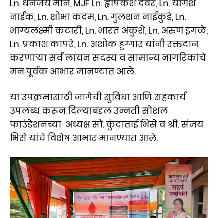
Ln. धनंजय माने, MJF Ln. हृषिकेश देवरे, Ln. योगेश
नाईक, Ln. शोभा कदम, Ln. गुलशन नाईकुडे, Ln.
भाग्यलक्ष्मी कटारी, Ln. भारत अंकुशे, Ln. अरुण इंगळे,
Ln. प्रकाश कापरे, Ln. अशोक हुग्गार यांनी रक्तदान
करणाऱ्या सर्व लायन सदस्य व सामान्य नागरिकांचे
मनःपूर्वक आभार मानण्यात आले.
या उपक्रमासाठी जागेची सुविधा आणि सहकार्य
उपलब्ध करून दिल्याबद्दल उन्नती सोशल
फाउंडेशनच्या अध्यक्ष सौ. कुंदाताई भिसे व श्री. संजय
भिसे यांचे विशेष आभार मानण्यात आले.