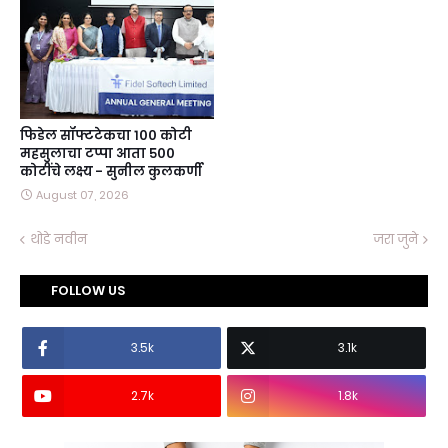
फिडेल सॉफ्टटेकचा १०० कोटी
महसुलाचा टप्पा आता ५००
कोटींचे लक्ष्य - सुनील कुलकर्णी
August 07, 2026
थोडे नवीन
जरा जुने
FOLLOW US
3.5k
3.1k
2.7k
1.8k