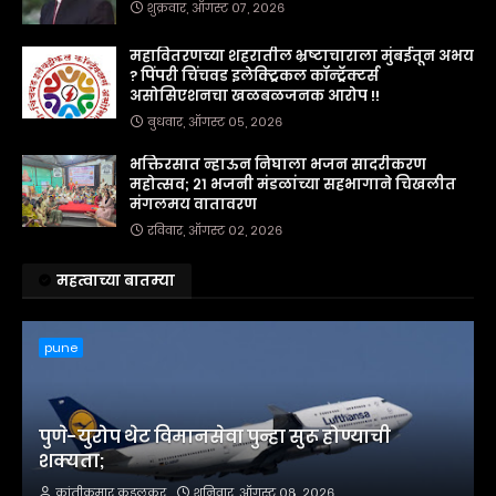
शुक्रवार, ऑगस्ट ०७, २०२६
महावितरणच्या शहरातील भ्रष्टाचाराला मुंबईतून अभय
? पिंपरी चिंचवड इलेक्ट्रिकल कॉन्ट्रॅक्टर्स
असोसिएशनचा खळबळजनक आरोप !!
बुधवार, ऑगस्ट ०५, २०२६
भक्तिरसात न्हाऊन निघाला भजन सादरीकरण
महोत्सव; २१ भजनी मंडळांच्या सहभागाने चिखलीत
मंगलमय वातावरण
रविवार, ऑगस्ट ०२, २०२६
महत्वाच्या बातम्या
pune
पुणे-युरोप थेट विमानसेवा पुन्हा सुरू होण्याची
शक्यता;
क्रांतीकुमार कडुलकर
शनिवार, ऑगस्ट ०८, २०२६