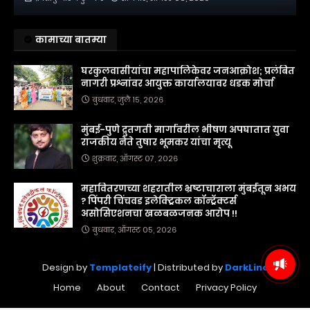
कामाच्या बातम्या
घरकुलवासीयांचा महापालिकेवर जनआक्रोश; प्रलंबित
नागरी प्रश्नांवर आयुक्त कार्यालयावर धडक मोर्चा
बुधवार, जुलै १५, २०२६
मुंबई-पुणे द्रुतगती मार्गावरील भीषण अपघातात युवा
राजकीय नेते तुषार भूमकर यांचा मृत्यू
शुक्रवार, ऑगस्ट ०७, २०२६
महावितरणच्या शहरातील भ्रष्टाचाराला मुंबईतून अभय
? पिंपरी चिंचवड इलेक्ट्रिकल कॉन्ट्रॅक्टर्स
असोसिएशनचा खळबळजनक आरोप !!
बुधवार, ऑगस्ट ०५, २०२६
Design by
Templateify
| Distributed by
DarkLine
Home
About
Contact
Privacy Policy