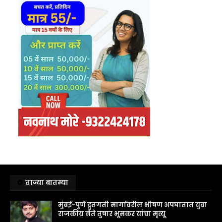
ताज्या बातम्या
मुंबई-पुणे द्रुतगती मार्गावरील भीषण अपघातात युवा
राजकीय नेते तुषार भूमकर यांचा मृत्यू