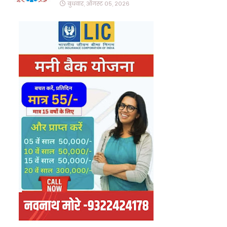
बुधवार, ऑगस्ट ०५, २०२६