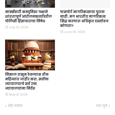
मार्क्सवादी कम्युनिस्ट पक्षाने
पासपोर्ट नागरिकत्वाचा पुरावा
शांततापूर्ण आंदोलनकर्त्यांवरील
नाही; मग भारतीय नागरिकत्व
पोलिसी हिंसाचाराचा निषेध
सिद्ध करणारा अधिकृत दस्तऐवज
कोणता?
July 22, 2026
June 26, 2026
निकाल राखून ठेवल्यास तीन
महिन्यांत जाहीर करा; सर्वोच्च
न्यायालयाचे सर्व उच्च
न्यायालयांना निर्देश
May 31, 2026
थोडे नवीन
जरा जुने