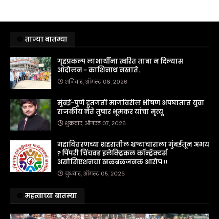
ताज्या बातम्या
गृहप्रकल्प लाभार्थींना त्वरित ताबा न दिल्यास
आंदोलन - काशिनाथ नखाते.
शनिवार, ऑगस्ट ०८, २०२६
मुंबई-पुणे द्रुतगती मार्गावरील भीषण अपघातात युवा
राजकीय नेते तुषार भूमकर यांचा मृत्यू
शुक्रवार, ऑगस्ट ०७, २०२६
महावितरणच्या शहरातील भ्रष्टाचाराला मुंबईतून अभय
? पिंपरी चिंचवड इलेक्ट्रिकल कॉन्ट्रॅक्टर्स
असोसिएशनचा खळबळजनक आरोप !!
बुधवार, ऑगस्ट ०५, २०२६
महत्वाच्या बातम्या