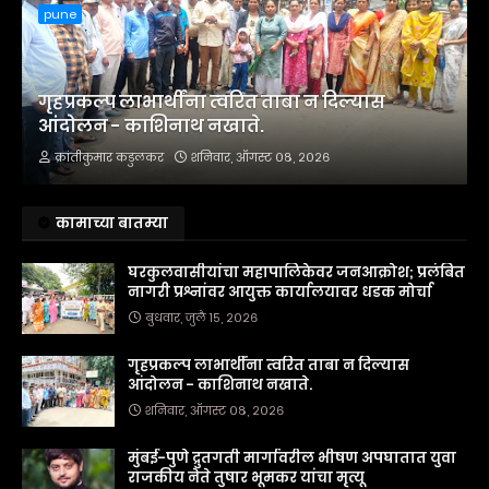
pune
गृहप्रकल्प लाभार्थींना त्वरित ताबा न दिल्यास
आंदोलन - काशिनाथ नखाते.
क्रांतीकुमार कडुलकर
शनिवार, ऑगस्ट ०८, २०२६
कामाच्या बातम्या
घरकुलवासीयांचा महापालिकेवर जनआक्रोश; प्रलंबित
नागरी प्रश्नांवर आयुक्त कार्यालयावर धडक मोर्चा
बुधवार, जुलै १५, २०२६
गृहप्रकल्प लाभार्थींना त्वरित ताबा न दिल्यास
आंदोलन - काशिनाथ नखाते.
शनिवार, ऑगस्ट ०८, २०२६
मुंबई-पुणे द्रुतगती मार्गावरील भीषण अपघातात युवा
राजकीय नेते तुषार भूमकर यांचा मृत्यू