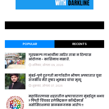
POPULAR
RECENTS
गृहप्रकल्प लाभार्थींना त्वरित ताबा न दिल्यास
आंदोलन - काशिनाथ नखाते.
शनिवार, ऑगस्ट ०८, २०२६
मुंबई-पुणे द्रुतगती मार्गावरील भीषण अपघातात युवा
राजकीय नेते तुषार भूमकर यांचा मृत्यू
शुक्रवार, ऑगस्ट ०७, २०२६
महावितरणच्या शहरातील भ्रष्टाचाराला मुंबईतून अभय
? पिंपरी चिंचवड इलेक्ट्रिकल कॉन्ट्रॅक्टर्स
असोसिएशनचा खळबळजनक आरोप !!