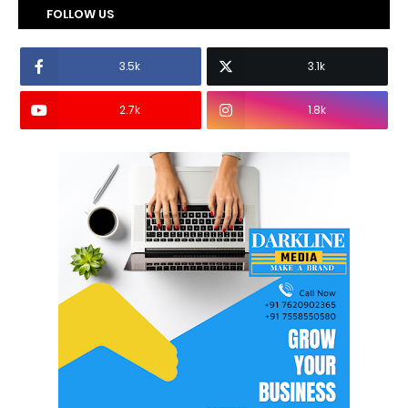
FOLLOW US
3.5k
3.1k
2.7k
1.8k