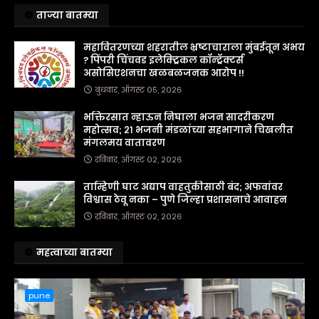
ताज्या बातम्या
महावितरणच्या शहरातील भ्रष्टाचाराला मुंबईतून अभय
? पिंपरी चिंचवड इलेक्ट्रिकल कॉन्ट्रॅक्टर्स
असोसिएशनचा खळबळजनक आरोप !!
बुधवार, ऑगस्ट ०५, २०२६
भक्तिरसात न्हाऊन निघाला भजन सादरीकरण
महोत्सव; २१ भजनी मंडळांच्या सहभागाने चिखलीत
मंगलमय वातावरण
रविवार, ऑगस्ट ०२, २०२६
ताम्हिणी घाट अद्याप वाहतुकीसाठी बंद; अफवांवर
विश्वास ठेवू नका – पुणे जिल्हा प्रशासनाचे आवाहन
रविवार, ऑगस्ट ०२, २०२६
महत्वाच्या बातम्या
pune