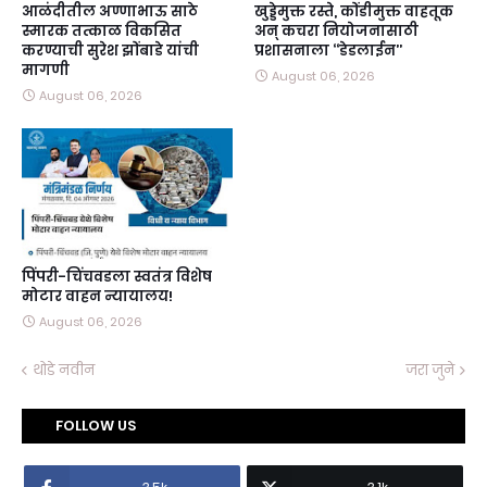
आळंदीतील अण्णाभाऊ साठे
खुड्डेमुक्त रस्ते, कोंडीमुक्त वाहतूक
स्मारक तत्काळ विकसित
अन्‌ कचरा नियोजनासाठी
करण्याची सुरेश झोंबाडे यांची
प्रशासनाला ‘‘डेडलाईन’’
मागणी
August 06, 2026
August 06, 2026
पिंपरी-चिंचवडला स्वतंत्र विशेष
मोटार वाहन न्यायालय!
August 06, 2026
थोडे नवीन
जरा जुने
FOLLOW US