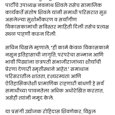
पार्टीचे उपाध्यक्ष नवनाथ शिवले तसेच सामाजिक
कार्यकर्ते संतोष शिवले यांनी समाधी परिसरात सुरू
असलेल्या सुशोभीकरण व सर्वांगीण
विकासकामांची सविस्तर माहिती दिली तसेच प्रत्यक्ष
स्थळ पाहणी करून दिली.
सचिन चिखले म्हणाले, “ही कामे केवळ विकासकामे
नसून इतिहासाची जागृति, परंपरेचा सन्मान आणि
भावी पिढ्यांना छत्रपती संभाजीराजांच्या शौर्याची
प्रेरणा देणारी स्मृतीस्थाने आहेत.” समाधान
परिसरातील शांतता, दृश्यरम्यता आणि
ऐतिहासिकतेशी प्रामाणिक राहणारी बांधणी हे सर्व
समाधीच्या पावनतेला अधिक अधोरेखित करतात,
असेही त्यांनी नमूद केले.
या प्रसंगी उद्योजक रोहिदास शिवणेकर, विठ्ठल