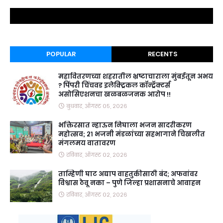
POPULAR
RECENTS
महावितरणच्या शहरातील भ्रष्टाचाराला मुंबईतून अभय
? पिंपरी चिंचवड इलेक्ट्रिकल कॉन्ट्रॅक्टर्स
असोसिएशनचा खळबळजनक आरोप !!
बुधवार, ऑगस्ट ०५, २०२६
भक्तिरसात न्हाऊन निघाला भजन सादरीकरण
महोत्सव; २१ भजनी मंडळांच्या सहभागाने चिखलीत
मंगलमय वातावरण
रविवार, ऑगस्ट ०२, २०२६
ताम्हिणी घाट अद्याप वाहतुकीसाठी बंद; अफवांवर
विश्वास ठेवू नका – पुणे जिल्हा प्रशासनाचे आवाहन
रविवार, ऑगस्ट ०२, २०२६