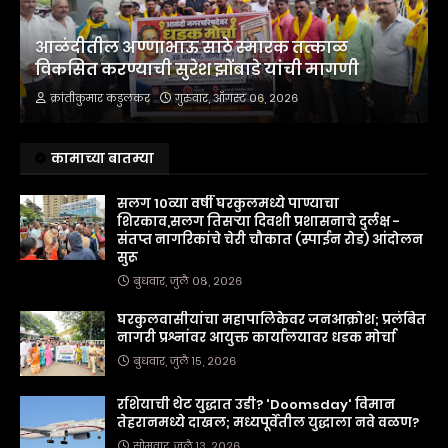
आळंदीतील अण्णाभाऊ साठे स्मारक तत्काळ
विकसित करण्याची सुरेश झोंबाडे यांची मागणी
क्रांतीकुमार कडुलकर
गुरुवार, ऑगस्ट ०६, २०२६
कामाच्या बातम्या
सलग 10व्या वर्षी घरकुलमध्ये पाण्याचा
शिरकाव,सलग तिसऱ्या दिवशी प्रशासनाचे दुर्लक्ष -
संतप्त नागरिकांचे चेरी चौकात (स्पाईन रोड) आंदोलन
सुरू
बुधवार, जुलै ०८, २०२६
घरकुलवासीयांचा महापालिकेवर जनआक्रोश; प्रलंबित
नागरी प्रश्नांवर आयुक्त कार्यालयावर धडक मोर्चा
बुधवार, जुलै १५, २०२६
रशियाची थेट युद्धात उडी? 'Doomsday' विमान
तेहरानमध्ये दाखल; मध्यपूर्वेतील युद्धाला नवे वळण?
सोमवार, जुलै १३, २०२६