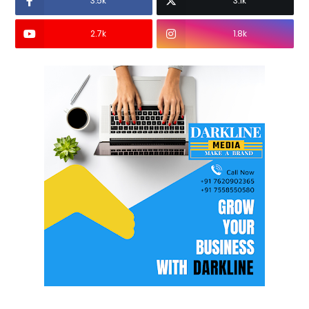
3.5k
3.1k
2.7k
1.8k