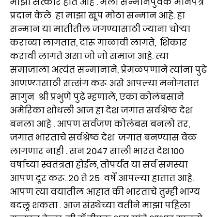
माझा सत्कार होत आहे . मला सन्मानपुर्वक मानपत्र
प्रदान केले हा माझा खूप मोठा सन्मान आहे. हा
सन्मान या मातीतील जगण्यासाठी ज्याना चोऱ्या
कराव्या लागतात, दारू गाळावी लागते, शिकार
करावी लागते असा जो जो समाज आहे. त्या
समाजाला अत्यंत सन्मानाने, प्रेमळपणाने त्यांना पुढे
आणण्यासाठी सत्संग करू असे आपल्या मनोगतात
सागुन श्री प्रभुणे पुढे म्हणाले, एका कोलंबसाने
अमेरिका शोधली आज हा देश जगात सर्वश्रेष्ठ देश
बनला आहे . आपण सर्वजण कोलंबस बनलो तर,
जगात भारताचे सर्वश्रेष्ठ देश जगात बनण्यास वेळ
लागणार नाही . सन २०४७ साली भारत देश १००
वर्षाच्या स्वतंत्रता होईल, तोपर्यंत या सर्व समस्या
आपण दूर करू. २० ते २५ वर्षे आपल्या हातात आहे.
आपण त्या वयातील आहात की भारताचे तुम्ही भाग्य
बदलू शकता . आज संस्थेच्या वतीने माझा पहिला