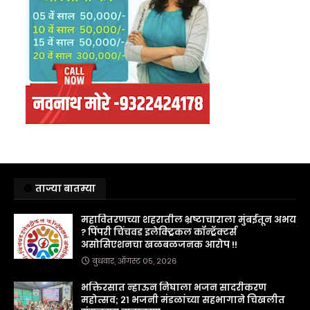
ताज्या बातम्या
महावितरणच्या शहरातील भ्रष्टाचाराला मुंबईतून अभय
? पिंपरी चिंचवड इलेक्ट्रिकल कॉन्ट्रॅक्टर्स
असोसिएशनचा खळबळजनक आरोप !!
बुधवार, ऑगस्ट ०५, २०२६
भक्तिरसात न्हाऊन निघाला भजन सादरीकरण
महोत्सव; २१ भजनी मंडळांच्या सहभागाने चिखलीत