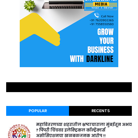
POPULAR
RECENTS
महावितरणच्या शहरातील भ्रष्टाचाराला मुंबईतून अभय
? पिंपरी चिंचवड इलेक्ट्रिकल कॉन्ट्रॅक्टर्स
असोसिएशनचा खळबळजनक आरोप !!