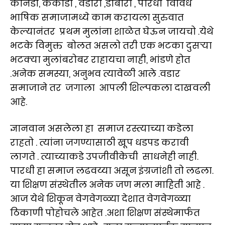
कानडी, कैकाडी , वडारी ,डोंबारी , पारधी विविध
भाषिक समाजामध्ये काम करायला सुरुवात
केल्यानंतर प्रथम मुलांना शाळेत घेऊन जायचो .येथे
भटके विमुक्त बोलत असलो तरी एक भटका दुसऱ्या
भटक्या मुलांबरोबर राहायचा नाही, भांडणे होत
.अनेक समस्या, अनुभव त्यावेळी आले .वडार
समाजाने तर जगाला आपली शिल्पकला दाखवली
आहे.
ज्ञानवान असलेला हा समाज रस्त्याच्या कडेला
राहतो . त्यांना जगण्यासाठी खूप धडपड करावी
लागते . त्याच्याकडे उपजीवीकेची साधनेही नाही.
पारधी हा समाज लढवय्या असून इंग्रजांशी तो लढला.
या शिक्षण संस्थेतील अनेक जण मला माहिती आहे .
आज येथे शिकून वेगवेगळ्या देशात वेगवेगळ्या
ठिकाणी पोहोचले आहेत .अशा शिक्षण संस्थेमार्फत