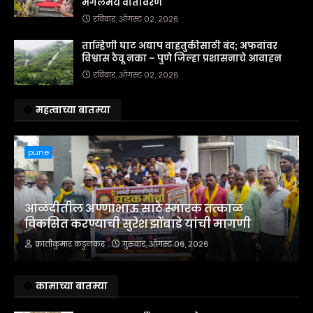
मंगलमय वातावरण
रविवार, ऑगस्ट ०२, २०२६
ताम्हिणी घाट अद्याप वाहतुकीसाठी बंद; अफवांवर
विश्वास ठेवू नका – पुणे जिल्हा प्रशासनाचे आवाहन
रविवार, ऑगस्ट ०२, २०२६
महत्वाच्या बातम्या
pune
आळंदीतील अण्णाभाऊ साठे स्मारक तत्काळ
विकसित करण्याची सुरेश झोंबाडे यांची मागणी
क्रांतीकुमार कडुलकर
गुरुवार, ऑगस्ट ०६, २०२६
कामाच्या बातम्या