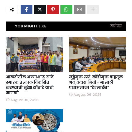
YOU MIGHT LIKE
सर्व पहा
आळंदीतील अण्णाभाऊ साठे
खुड्डेमुक्त रस्ते, कोंडीमुक्त वाहतूक
स्मारक तत्काळ विकसित
अन्‌ कचरा नियोजनासाठी
करण्याची सुरेश झोंबाडे यांची
प्रशासनाला ‘‘डेडलाईन’’
मागणी
August 06, 2026
August 06, 2026