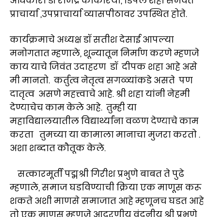
अधिकारी डॉ राजेंद्र कांकरिया, डिंपल शहा समवेत
प्राचार्या ,उपप्राचार्या व्यासपीठावर उपस्थित होते.
कार्यक्रमाचे अध्यक्ष डॉ सतीश देसाई आपल्या
मनोगतात म्हणाले, शून्यातून निर्माण करणे म्हणजे
काय याचे जिवंत उदाहरण डॉ दीपक शहा आहे असे
मी मानतो. कर्तुत्व नेतृत्व सगळ्यांकडे असते पण
दातृत्व असणे महत्त्वाचे आहे. श्री शहा यांनी नेहमी
देण्याचेच काम केले आहे. तुम्ही या
महाविद्यालयातील विद्यार्थ्यांना वळण देण्याचे काम
करता तुमच्या या कामाला मानाचा मुजरा करतो .
अशा शब्दात कौतूक केले.
सत्कारमूर्ती पद्मश्री गिरीश प्रभुणे बाबत ते पुढे
म्हणाले, समाज घडविण्याची क्रिया एक माणूस करू
शकते अशी माणसे समाजात आहे म्हणूनच घडत आहे
तो एक माणूस म्हणजे आदरणीय वंदनीय श्री प्रभुणे