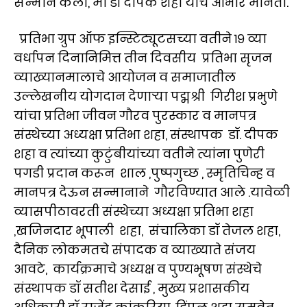
सन्मान केला, मी डॉ दीपक शहा यांचे आभार मानतो.
प्रतिभा ग्रुप ऑफ इन्स्टिट्यूटसच्या वतीने १९ व्या
वर्धापन दिनानिमित्त तीन दिवसीय प्रतिभा सृजन
व्याख्यानमालाचे आयोजन व समाजातील
उल्लेखनीय योगदान देणाऱ्या पद्मश्री गिरीश प्रभुणे
यांचा प्रतिभा जीवन गौरव पुरस्कार व मानपत्र
संस्थेच्या अध्यक्षा प्रतिभा शहा, संस्थापक डॉ. दीपक
शहा व त्यांच्या कुटुंबीयांच्या वतीने त्यांना पुणेरी
पगडी प्रदान करून शाल ,पुष्पगुच्छ , स्मृतिचिन्ह व
मानपत्र देऊन सन्मानाने गौरविण्यात आले .यावेळी
व्यासपीठावरती संस्थेच्या अध्यक्षा प्रतिभा शहा
,खजिनदार भूपाली शहा, संचालिका डॉ तेजल शहा,
दैनिक लोकमतचे संपादक व व्याख्याते संजय
आवटे, कार्यक्रमाचे अध्यक्ष व पुण्यभूषण संस्थेचे
संस्थापक डॉ सतीश देसाई , मुख्य प्रशासकीय