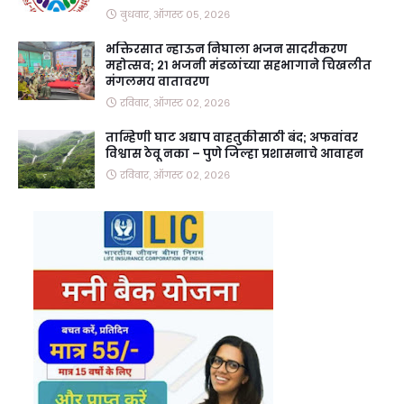
बुधवार, ऑगस्ट ०५, २०२६
भक्तिरसात न्हाऊन निघाला भजन सादरीकरण
महोत्सव; २१ भजनी मंडळांच्या सहभागाने चिखलीत
मंगलमय वातावरण
रविवार, ऑगस्ट ०२, २०२६
ताम्हिणी घाट अद्याप वाहतुकीसाठी बंद; अफवांवर
विश्वास ठेवू नका – पुणे जिल्हा प्रशासनाचे आवाहन
रविवार, ऑगस्ट ०२, २०२६