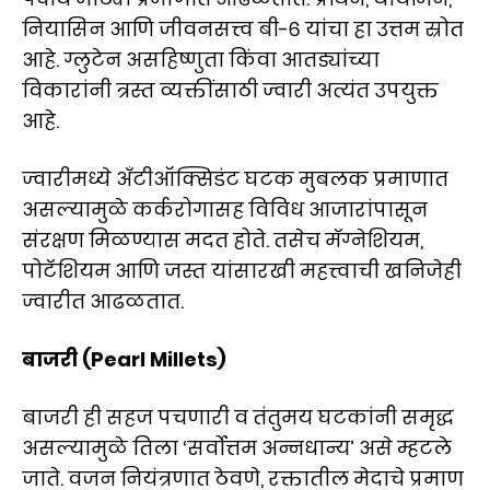
नियासिन आणि जीवनसत्त्व बी-६ यांचा हा उत्तम स्रोत
आहे. ग्लुटेन असहिष्णुता किंवा आतड्यांच्या
विकारांनी त्रस्त व्यक्तींसाठी ज्वारी अत्यंत उपयुक्त
आहे.
ज्वारीमध्ये अँटीऑक्सिडंट घटक मुबलक प्रमाणात
असल्यामुळे कर्करोगासह विविध आजारांपासून
संरक्षण मिळण्यास मदत होते. तसेच मॅग्नेशियम,
पोटॅशियम आणि जस्त यांसारखी महत्त्वाची खनिजेही
ज्वारीत आढळतात.
बाजरी (Pearl Millets)
बाजरी ही सहज पचणारी व तंतुमय घटकांनी समृद्ध
असल्यामुळे तिला ‘सर्वोत्तम अन्नधान्य’ असे म्हटले
जाते. वजन नियंत्रणात ठेवणे, रक्तातील मेदाचे प्रमाण