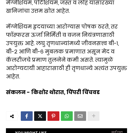
मॅग्नेशियम, पोटॅशियम, जस्त व लोह यांसारख्या
खनिजांचा उत्तम स्रोत आहेत.
मॅग्नेशियम हृदयाच्या आरोग्यास पोषक ठरते, तर
फॉस्फरस ऊर्जा निर्मिती व वजन नियंत्रणासाठी
उपयुक्त आहे. लघु तृणधान्यांमध्ये जीवनसत्त्व बी-१,
बी-२ आणि बी-६ मुबलक प्रमाणात असून मेद व
कॅलरीजचे प्रमाण तुलनेने कमी असते. त्यामुळे
आरोग्यदायी आहारासाठी ही तृणधान्ये अत्यंत उपयुक्त
आहेत.
संकलन - किशोर थोरात, पिंपरी चिंचवड
YOU MIGHT LIKE
सर्व पहा