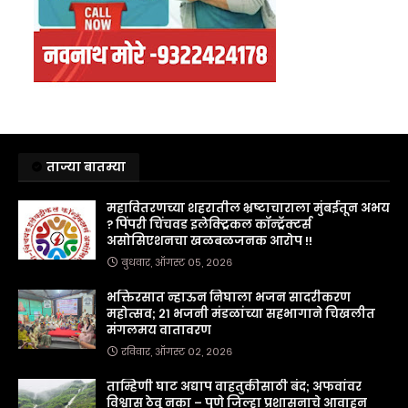
ताज्या बातम्या
महावितरणच्या शहरातील भ्रष्टाचाराला मुंबईतून अभय
? पिंपरी चिंचवड इलेक्ट्रिकल कॉन्ट्रॅक्टर्स
असोसिएशनचा खळबळजनक आरोप !!
बुधवार, ऑगस्ट ०५, २०२६
भक्तिरसात न्हाऊन निघाला भजन सादरीकरण
महोत्सव; २१ भजनी मंडळांच्या सहभागाने चिखलीत
मंगलमय वातावरण
रविवार, ऑगस्ट ०२, २०२६
ताम्हिणी घाट अद्याप वाहतुकीसाठी बंद; अफवांवर
विश्वास ठेवू नका – पुणे जिल्हा प्रशासनाचे आवाहन