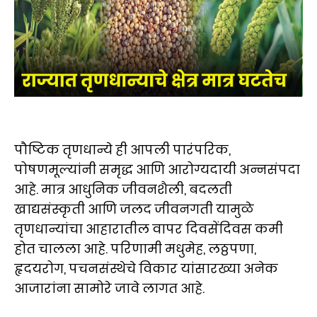
पौष्टिक तृणधान्ये ही आपली पारंपरिक,
पोषणमूल्यांनी समृद्ध आणि आरोग्यदायी अन्नसंपदा
आहे. मात्र आधुनिक जीवनशैली, बदलती
खाद्यसंस्कृती आणि जलद जीवनगती यामुळे
तृणधान्यांचा आहारातील वापर दिवसेंदिवस कमी
होत चालला आहे. परिणामी मधुमेह, लठ्ठपणा,
हृदयरोग, पचनसंस्थेचे विकार यांसारख्या अनेक
आजारांना सामोरे जावे लागत आहे.