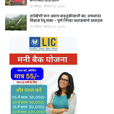
मंगलमय वातावरण
रविवार, ऑगस्ट ०२, २०२६
ताम्हिणी घाट अद्याप वाहतुकीसाठी बंद; अफवांवर
विश्वास ठेवू नका – पुणे जिल्हा प्रशासनाचे आवाहन
रविवार, ऑगस्ट ०२, २०२६