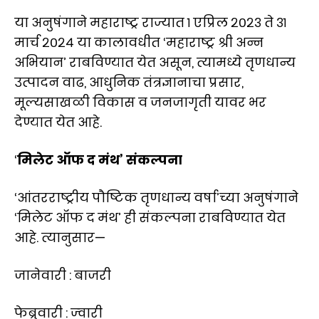
या अनुषंगाने महाराष्ट्र राज्यात १ एप्रिल २०२३ ते ३१
मार्च २०२४ या कालावधीत ‘महाराष्ट्र श्री अन्न
अभियान’ राबविण्यात येत असून, त्यामध्ये तृणधान्य
उत्पादन वाढ, आधुनिक तंत्रज्ञानाचा प्रसार,
मूल्यसाखळी विकास व जनजागृती यावर भर
देण्यात येत आहे.
‘
मिलेट ऑफ द मंथ’ संकल्पना
‘आंतरराष्ट्रीय पौष्टिक तृणधान्य वर्षा’च्या अनुषंगाने
‘मिलेट ऑफ द मंथ’ ही संकल्पना राबविण्यात येत
आहे. त्यानुसार—
जानेवारी : बाजरी
फेब्रुवारी : ज्वारी