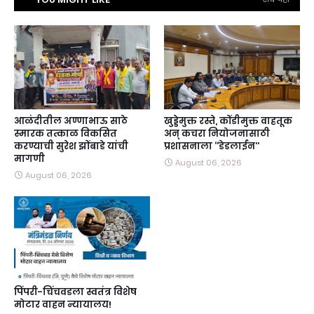
आळंदीतील अण्णाभाऊ साठे
खुड्डेमुक्त रस्ते, कोंडीमुक्त वाहतूक
स्मारक तत्काळ विकसित
अन्‌ कचरा नियोजनासाठी
करण्याची सुरेश झोंबाडे यांची
प्रशासनाला ‘‘डेडलाईन’’
मागणी
August 06, 2026
August 06, 2026
पिंपरी-चिंचवडला स्वतंत्र विशेष
मोटार वाहन न्यायालय!