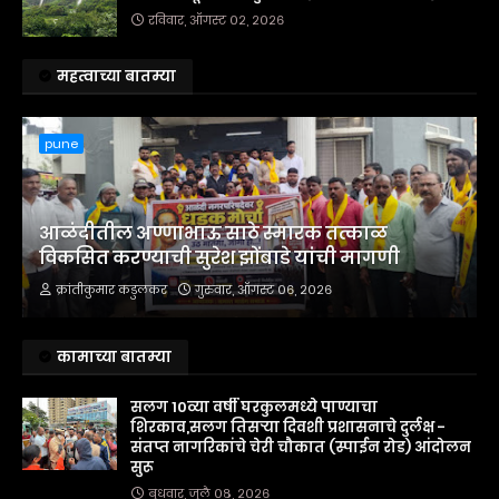
रविवार, ऑगस्ट ०२, २०२६
महत्वाच्या बातम्या
pune
आळंदीतील अण्णाभाऊ साठे स्मारक तत्काळ
विकसित करण्याची सुरेश झोंबाडे यांची मागणी
क्रांतीकुमार कडुलकर
गुरुवार, ऑगस्ट ०६, २०२६
कामाच्या बातम्या
सलग 10व्या वर्षी घरकुलमध्ये पाण्याचा
शिरकाव,सलग तिसऱ्या दिवशी प्रशासनाचे दुर्लक्ष -
संतप्त नागरिकांचे चेरी चौकात (स्पाईन रोड) आंदोलन
सुरू
बुधवार, जुलै ०८, २०२६