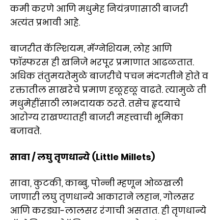
कमी करणे आणि मधुमेह नियंत्रणासाठी बाजरी
अत्यंत प्रभावी आहे.
बाजरीत कॅल्शियम, मॅग्नेशियम, लोह आणि
फॉस्फरस ही खनिजे भरपूर प्रमाणात आढळतात.
अधिक तंतुमयतेमुळे बाजरीचे पचन मंदगतीने होते व
रक्तातील साखरेचे प्रमाण हळूहळू वाढते. त्यामुळे ती
मधुमेहींसाठी लाभदायक ठरते. तसेच हृदयाचे
आरोग्य राखण्यातही बाजरी महत्त्वाची भूमिका
बजावते.
सावा / लघु तृणधान्ये (Little Millets)
सावा, कुटकी, काब्बु, पोन्नी म्हणून ओळखली
जाणारी लघु तृणधान्ये आकाराने लहान, गोलसर
आणि करड्या-लालसर रंगाची असतात. ही तृणधान्ये