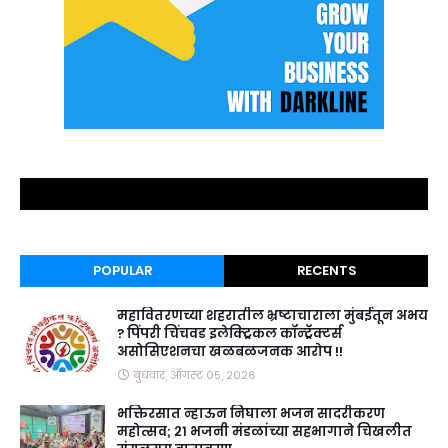
POPULAR
RECENTS
महावितरणच्या शहरातील भ्रष्टाचाराला मुंबईतून अभय
? पिंपरी चिंचवड इलेक्ट्रिकल कॉन्ट्रॅक्टर्स
असोसिएशनचा खळबळजनक आरोप !!
बुधवार, ऑगस्ट ०५, २०२६
भक्तिरसात न्हाऊन निघाला भजन सादरीकरण
महोत्सव; २१ भजनी मंडळांच्या सहभागाने चिखलीत