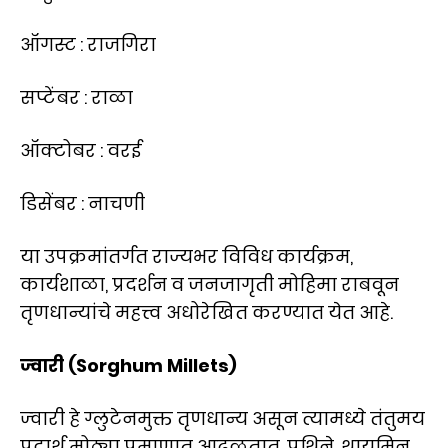
ऑगस्ट : राजगिरा
सप्टेंबर : राळा
ऑक्टोबर : वरई
डिसेंबर : नाचणी
या उपक्रमांतर्गत राज्यभर विविध कार्यक्रम,
कार्यशाळा, प्रदर्शन व जनजागृती मोहिमा राबवून
तृणधान्यांचे महत्त्व अधोरेखित करण्यात येत आहे.
ज्वारी (Sorghum Millets)
ज्वारी हे ग्लुटेनमुक्त तृणधान्य असून त्यामध्ये तंतुमय
पदार्थ मोठ्या प्रमाणात आढळतात. प्रथिने, थायमिन,