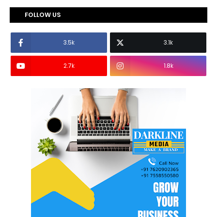
FOLLOW US
3.5k
3.1k
2.7k
1.8k