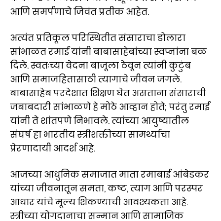
आणि समर्पणाचे जिवंत प्रतीक आहेत.
अत्यंत प्रतिकूल परिस्थितीत संसाराचा डोलारा
सांभाळत रमाई यांनी बाबासाहेबांच्या स्वप्नांना बळ
दिले. स्वतःच्या वेदना बाजूला ठेवून त्यांनी कुटुंब
आणि समाजहितासाठी त्यागाचे जीवन जगले.
बाबासाहेब परदेशात शिक्षण घेत असताना संसाराची
जबाबदारी सांभाळणे हे मोठे आव्हान होते; परंतु रमाई
यांनी ते शांतपणे निभावले. त्यांच्या आयुष्यातील
संघर्ष हा भारतीय स्त्रीशक्तीच्या सामर्थ्याचा
प्रेरणादायी आदर्श आहे.
आजच्या आधुनिक समाजात माता रमाबाई आंबेडकर
यांच्या जीवनातून समता, कष्ट, त्याग आणि परस्पर
आधार यांचे मूल्य शिकण्याची आवश्यकता आहे.
स्त्रीच्या योगदानाचा सन्मान आणि सामाजिक