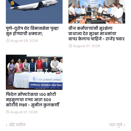
पुणे-युरोप थेट विमानसेवा पुन्हा
वीज कर्मचाऱ्यांनी सुरक्षेला
सुरू होण्याची शक्यता;
प्राधान्य देत सुरक्षा साधनांचा
वापर केलाच पाहिजे - राजेंद्र पवार
August 08, 2026
August 07, 2026
फिडेल सॉफ्टटेकचा १०० कोटी
महसुलाचा टप्पा आता ५००
कोटींचे लक्ष्य - सुनील कुलकर्णी
August 07, 2026
थोडे नवीन
जरा जुने