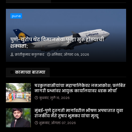
pune
पुणे-युरोप थेट विमानसेवा पुन्हा सुरू होण्याची
शक्यता;
क्रांतीकुमार कडुलकर
शनिवार, ऑगस्ट ०८, २०२६
कामाच्या बातम्या
घरकुलवासीयांचा महापालिकेवर जनआक्रोश; प्रलंबित
नागरी प्रश्नांवर आयुक्त कार्यालयावर धडक मोर्चा
बुधवार, जुलै १५, २०२६
मुंबई-पुणे द्रुतगती मार्गावरील भीषण अपघातात युवा
राजकीय नेते तुषार भूमकर यांचा मृत्यू
शुक्रवार, ऑगस्ट ०७, २०२६