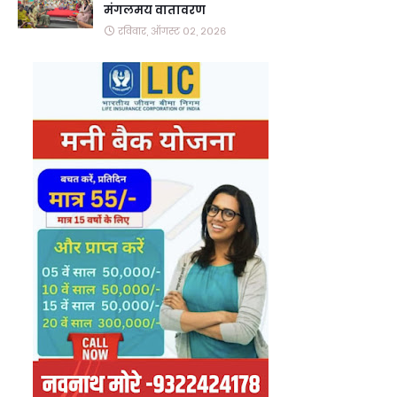
मंगलमय वातावरण
रविवार, ऑगस्ट ०२, २०२६