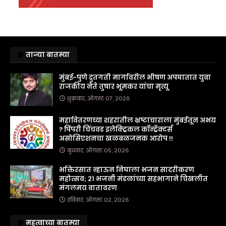
ताज्या बातम्या
मुंबई-पुणे द्रुतगती मार्गावरील भीषण अपघातात युवा
राजकीय नेते तुषार भूमकर यांचा मृत्यू
शुक्रवार, ऑगस्ट ०७, २०२६
महावितरणच्या शहरातील भ्रष्टाचाराला मुंबईतून अभय
? पिंपरी चिंचवड इलेक्ट्रिकल कॉन्ट्रॅक्टर्स
असोसिएशनचा खळबळजनक आरोप !!
बुधवार, ऑगस्ट ०५, २०२६
भक्तिरसात न्हाऊन निघाला भजन सादरीकरण
महोत्सव; २१ भजनी मंडळांच्या सहभागाने चिखलीत
मंगलमय वातावरण
रविवार, ऑगस्ट ०२, २०२६
महत्वाच्या बातम्या