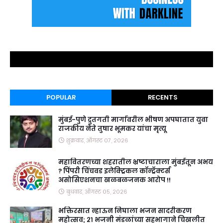
POPULAR
RECENTS
मुंबई-पुणे द्रुतगती मार्गावरील भीषण अपघातात युवा
राजकीय नेते तुषार भूमकर यांचा मृत्यू
शुक्रवार, ऑगस्ट ०७, २०२६
महावितरणच्या शहरातील भ्रष्टाचाराला मुंबईतून अभय
? पिंपरी चिंचवड इलेक्ट्रिकल कॉन्ट्रॅक्टर्स
असोसिएशनचा खळबळजनक आरोप !!
बुधवार, ऑगस्ट ०५, २०२६
भक्तिरसात न्हाऊन निघाला भजन सादरीकरण
महोत्सव; २१ भजनी मंडळांच्या सहभागाने चिखलीत