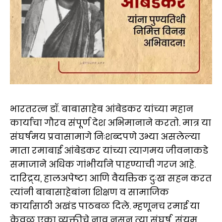
भारतरत्न डॉ. बाबासाहेब आंबेडकर यांच्या महान
कार्याचा गौरव संपूर्ण देश अभिमानाने करतो. मात्र या
संघर्षमय प्रवासामागे निःशब्दपणे उभ्या असलेल्या
माता रमाबाई आंबेडकर यांच्या त्यागमय जीवनाकडे
समाजाने अधिक गांभीर्याने पाहण्याची गरज आहे.
दारिद्र्य, हालअपेष्टा आणि वैयक्तिक दुःख सहन करत
त्यांनी बाबासाहेबांना शिक्षण व सामाजिक
कार्यासाठी अखंड पाठबळ दिले. म्हणूनच रमाई या
केवळ एका व्यक्तीचे नाव नसून त्या संघर्ष, संयम