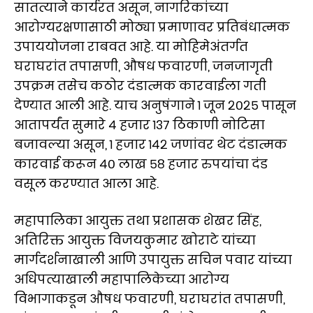
सातत्याने कार्यरत असून, नागरिकांच्या
आरोग्यरक्षणासाठी मोठ्या प्रमाणावर प्रतिबंधात्मक
उपाययोजना राबवत आहे. या मोहिमेअंतर्गत
घराघरांत तपासणी, औषध फवारणी, जनजागृती
उपक्रम तसेच कठोर दंडात्मक कारवाईला गती
देण्यात आली आहे. याच अनुषंगाने १ जून २०२५ पासून
आतापर्यंत सुमारे ४ हजार १३७ ठिकाणी नोटिसा
बजावल्या असून, १ हजार १४२ जणांवर थेट दंडात्मक
कारवाई करून ४० लाख ५८ हजार रुपयांचा दंड
वसूल करण्यात आला आहे.
महापालिका आयुक्त तथा प्रशासक शेखर सिंह,
अतिरिक्त आयुक्त विजयकुमार खोराटे यांच्या
मार्गदर्शनाखाली आणि उपायुक्त सचिन पवार यांच्या
अधिपत्याखाली महापालिकेच्या आरोग्य
विभागाकडून औषध फवारणी, घराघरांत तपासणी,