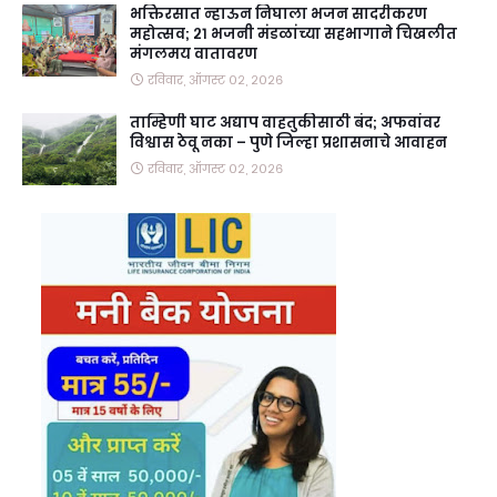
भक्तिरसात न्हाऊन निघाला भजन सादरीकरण
महोत्सव; २१ भजनी मंडळांच्या सहभागाने चिखलीत
मंगलमय वातावरण
रविवार, ऑगस्ट ०२, २०२६
ताम्हिणी घाट अद्याप वाहतुकीसाठी बंद; अफवांवर
विश्वास ठेवू नका – पुणे जिल्हा प्रशासनाचे आवाहन
रविवार, ऑगस्ट ०२, २०२६