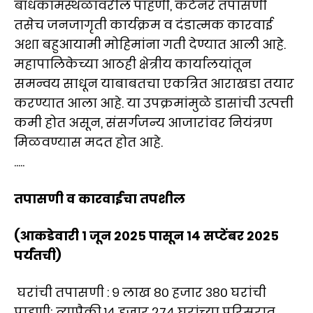
बांधकामस्थळांवरील पाहणी, कंटेनर तपासणी
तसेच जनजागृती कार्यक्रम व दंडात्मक कारवाई
अशा बहुआयामी मोहिमांना गती देण्यात आली आहे.
महापालिकेच्या आठही क्षेत्रीय कार्यालयांतून
समन्वय साधून याबाबतचा एकत्रित आराखडा तयार
करण्यात आला आहे. या उपक्रमांमुळे डासांची उत्पत्ती
कमी होत असून, संसर्गजन्य आजारांवर नियंत्रण
मिळवण्यास मदत होत आहे.
.....
तपासणी व कारवाईचा तपशील
(आकडेवारी १ जून २०२५ पासून १४ सप्टेंबर २०२५
पर्यंतची)
घरांची तपासणी : ९ लाख ८० हजार ३८० घरांची
पाहणी; त्यापैकी १४ हजार २७४ घरांच्या परिसरात