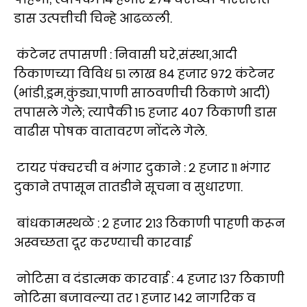
डास उत्पत्तीची चिन्हे आढळली.
कंटेनर तपासणी : निवासी घरे,संस्था,आदी
ठिकाणच्या विविध ५१ लाख ८४ हजार ९७२ कंटेनर
(भांडी,ड्रम,कुंड्या,पाणी साठवणीची ठिकाणे आदी)
तपासले गेले; त्यापैकी १५ हजार ४०७ ठिकाणी डास
वाढीस पोषक वातावरण नोंदले गेले.
टायर पंक्चरची व भंगार दुकाने : २ हजार ११ भंगार
दुकाने तपासून तातडीने सूचना व सुधारणा.
बांधकामस्थळे : २ हजार २१३ ठिकाणी पाहणी करून
अस्वच्छता दूर करण्याची कारवाई
नोटिसा व दंडात्मक कारवाई : ४ हजार १३७ ठिकाणी
नोटिसा बजावल्या तर १ हजार १४२ नागरिक व