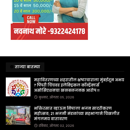
ताज्या बातम्या
महावितरणच्या शहरातील भ्रष्टाचाराला मुंबईतून अभय
? पिंपरी चिंचवड इलेक्ट्रिकल कॉन्ट्रॅक्टर्स
असोसिएशनचा खळबळजनक आरोप !!
बुधवार, ऑगस्ट ०५, २०२६
भक्तिरसात न्हाऊन निघाला भजन सादरीकरण
महोत्सव; २१ भजनी मंडळांच्या सहभागाने चिखलीत
मंगलमय वातावरण
रविवार, ऑगस्ट ०२, २०२६