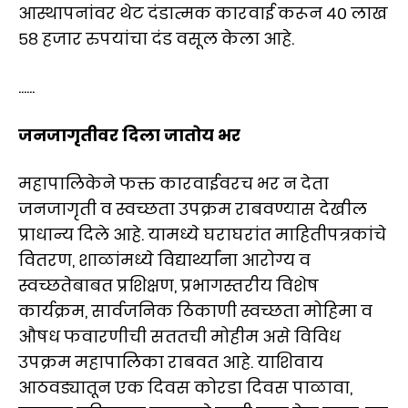
आस्थापनांवर थेट दंडात्मक कारवाई करून ४० लाख
५८ हजार रुपयांचा दंड वसूल केला आहे.
......
जनजागृतीवर दिला जातोय भर
महापालिकेने फक्त कारवाईवरच भर न देता
जनजागृती व स्वच्छता उपक्रम राबवण्यास देखील
प्राधान्य दिले आहे. यामध्ये घराघरांत माहितीपत्रकांचे
वितरण, शाळांमध्ये विद्यार्थ्यांना आरोग्य व
स्वच्छतेबाबत प्रशिक्षण, प्रभागस्तरीय विशेष
कार्यक्रम, सार्वजनिक ठिकाणी स्वच्छता मोहिमा व
औषध फवारणीची सततची मोहीम असे विविध
उपक्रम महापालिका राबवत आहे. याशिवाय
आठवड्यातून एक दिवस कोरडा दिवस पाळावा,