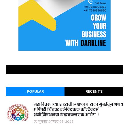
POPULAR
RECENTS
महावितरणच्या शहरातील भ्रष्टाचाराला मुंबईतून अभय
? पिंपरी चिंचवड इलेक्ट्रिकल कॉन्ट्रॅक्टर्स
असोसिएशनचा खळबळजनक आरोप !!
बुधवार, ऑगस्ट ०५, २०२६