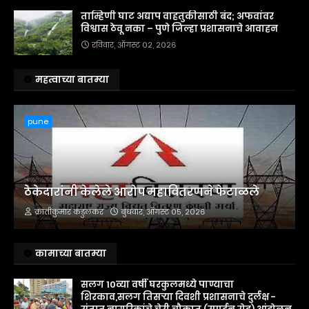
ताम्हिणी घाट अद्याप वाहतुकीसाठी बंद; अफवांवर
विश्वास ठेवू नका – पुणे जिल्हा प्रशासनाचे आवाहन
रविवार, ऑगस्ट ०२, २०२६
महत्वाच्या बातम्या
pune
ठेकेदारांनी केलेले आरोप महावितरणने फेटाळले
क्रांतीकुमार कडुलकर
बुधवार, ऑगस्ट ०५, २०२६
कामाच्या बातम्या
सलग 10व्या वर्षी घरकुलमध्ये पाण्याचा
शिरकाव,सलग तिसऱ्या दिवशी प्रशासनाचे दुर्लक्ष -