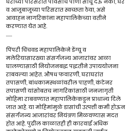
घराच्या परिसरात पावसाचे पाणी साचू देऊ नका, घर
व आजूबाजूच्या परिसरात स्वच्छता ठेवा, असे
आवाहन नागरिकांना महापालिकेच्या वतीने
करण्यात येत आहे.
.......
पिंपरी चिंचवड महापालिकेने डेंग्यू व
मलेरियासारख्या संसर्गजन्य आजारांवर आळा
घालण्यासाठी नियोजनबद्ध पद्धतीने उपाययोजना
राबवल्या आहेत. औषध फवारणी, घराघरांत
तपासणी, बांधकामस्थळांवरील पाहणी, कंटेनर
तपासणी यांसोबतच नागरिकांसाठी जनजागृती
मोहिमा राबवण्यात महापालिकेकडून प्राधान्य दिले
जात आहे. या मोहिमांमुळे डासांची उत्पत्ती कमी होऊन
संसर्गजन्य आजारांवर नियंत्रण मिळवण्यास मदत
होत आहे. पुढील काळातही ही कारवाई अधिक