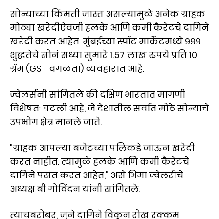
सोन्याच्या किंमती जास्त असल्यामुळे अनेक ग्राहक
मोठ्या खरेदीऐवजी हलके आणि कमी कैरेटचे दागिने
खरेदी करत आहेत. मुंबईच्या स्पॉट मार्केटमध्ये 999
शुद्धतेचे सोनं सध्या सुमारे 1.57 लाख रुपये प्रति 10
ग्रॅम (GST वगळता) व्यवहारात आहे.
ज्वेलर्सनी सांगितले की दक्षिण भारतात मागणी
विशेषतः घटली आहे, जे देशातील सर्वात मोठे सोन्याचे
उपभोग क्षेत्र मानले जाते.
"ग्राहक आपल्या बजेटच्या पलिकडे जाऊन खरेदी
करत नाहीत. त्यामुळे हलके आणि कमी कैरेटचे
दागिने पसंत करत आहेत," असे भिमा ज्वेलरीचे
अध्यक्ष बी गोविंदन यांनी सांगितले.
त्याचबरोबर, जुने दागिने विकून रोख रक्कम