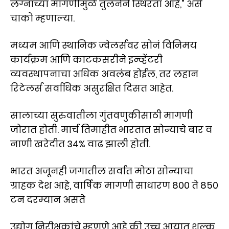
लग्नाच्या मागणीमुळे तुलनेने स्थिरता आहे," असे
चाको म्हणाल्या.
मध्यम आणि स्थानिक ज्वेलर्सवर सोनं विनिमय
कार्यक्रम आणि काटकसरीने इन्व्हेंटरी
व्यवस्थापनाचा अधिक अवलंब होईल, तर लहान
रिटेलर्स सर्वाधिक असुरक्षित दिसत आहेत.
सालाच्या सुरुवातीला गुंतवणुकीसाठी मागणी
जोरात होती. मार्च तिमाहीत भारतात सोन्याचे बार व
नाणी खरेदीत 34% वाढ झाली होती.
भारत अजूनही जगातील सर्वात मोठा सोन्याचा
ग्राहक देश आहे, वार्षिक मागणी साधारण 800 ते 850
टन दरम्यान असते
उद्योग निरीक्षकांचे म्हणणे आहे की उच्च आयात शुल्क,