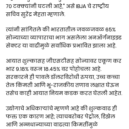
70 टक्क्यांनी घटली आहे," असे IBJA चे राष्ट्रीय
सचिव सुरेंद्र मेहता म्हणाले.
त्यांनी सांगितले की भारतातील जवळजवळ 65%
सोन्याच्या व्यापाराचा भाग असलेला अनऑर्गनाइझ्ड
सेक्टर या वाढीमुळे सर्वाधिक प्रभावित झाला आहे.
आयात शुल्कासह जीएसटीसह सोन्यावर एकूण कर
भार 9.18% वरून 18.45% वर पोहोचला आहे.
सरकारने ही पावले डॉलरविरोधी रुपया, उच्च कच्चा
तेल किंमती आणि भू-राजकीय तणाव लक्षात घेऊन
तसेच काही आयात नियम कडक करत घेतली आहेत.
उद्योगाचे अधिकाऱ्यांचे म्हणणे आहे की शुल्कवाढ ही
फक्त एक कारण आहे; त्याचबरोबर पेट्रोल, डिझेल
आणि अन्नधान्याच्या वाढत्या किमतींमुळे