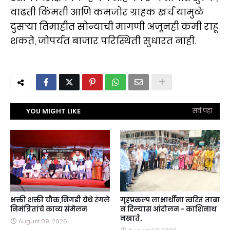
वाढती किंमती आणि कमजोर ग्राहक खर्च यामुळे
दुसऱ्या तिमाहीत सोन्याची मागणी अजूनही कमी राहू
शकते, जोपर्यंत बाजार परिस्थिती सुधारत नाही.
YOU MIGHT LIKE
सर्व पहा
भक्ती शक्ती चौक,निगडी येथे रंगले
गृहप्रकल्प लाभार्थींना त्वरित ताबा
निमंत्रितांचे काव्य संमेलन
न दिल्यास आंदोलन - काशिनाथ
नखाते.
August 09, 2026