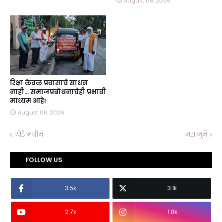
August 08, 2026
रिक्षा केवळ प्रवासाचे साधन
नाही… समाजप्रबोधनाचेही प्रभावी
माध्यम आहे!
August 08, 2026
थोडे नवीन
जरा जुने
FOLLOW US
3.5k
3.1k
2.7k
1.8k