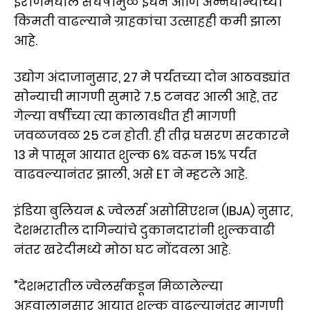
इराणमधील संघर्षामुळे इंधन आणि अन्नधान्याच्या
किमती वाढल्याने ग्राहकांचा उत्साहही कमी झाला
आहे.
उद्योग अंदाजानुसार, 27 मे पर्यंतच्या दोन आठवड्यांत
सोन्याची मागणी सुमारे 7.5 टनवर आली आहे, तर
गेल्या वर्षीच्या त्या कालावधीत ही मागणी
जवळजवळ 25 टन होती. ही तीव्र घसरण सरकारने
13 मे पासून आयात शुल्क 6% वरून 15% पर्यंत
वाढवल्यानंतर झाली, असे ET ने म्हटले आहे.
इंडिया बुलियन & ज्वेलर्स असोसिएशन (IBJA) नुसार,
देशभरातील दागिन्यांचे दुकानदारांनी शुल्कवाढी
नंतर खरेदीमध्ये मोठा घट नोंदवला आहे.
"देशभरातील ज्वेलर्सकडून मिळालेल्या
अहवालानुसार आयात शुल्क वाढल्यानंतर मागणी