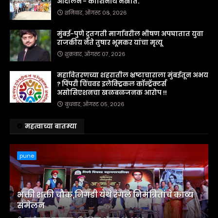
आंदोलन - काशिनाथ नखाते.
शनिवार, ऑगस्ट ०८, २०२६
मुंबई-पुणे द्रुतगती मार्गावरील भीषण अपघातात युवा
राजकीय नेते तुषार भूमकर यांचा मृत्यू
शुक्रवार, ऑगस्ट ०७, २०२६
महावितरणच्या शहरातील भ्रष्टाचाराला मुंबईतून अभय
? पिंपरी चिंचवड इलेक्ट्रिकल कॉन्ट्रॅक्टर्स
असोसिएशनचा खळबळजनक आरोप !!
बुधवार, ऑगस्ट ०५, २०२६
महत्वाच्या बातम्या
pune
भक्ती शक्ती चौक,निगडी येथे रंगले निमंत्रितांचे काव्य
संमेलन