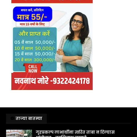
ताज्या बातम्या
गृहप्रकल्प लाभार्थींना त्वरित ताबा न दिल्यास