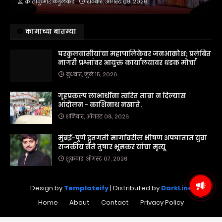
क्रांतीकुमार कडुलकर
रविवार, ऑगस्ट ०९, २०२६
कामाच्या बातम्या
घरकुलवासीयांचा महापालिकेवर जनआक्रोश; प्रलंबित
नागरी प्रश्नांवर आयुक्त कार्यालयावर धडक मोर्चा
बुधवार, जुलै १५, २०२६
गृहप्रकल्प लाभार्थींना त्वरित ताबा न दिल्यास
आंदोलन - काशिनाथ नखाते.
शनिवार, ऑगस्ट ०८, २०२६
मुंबई-पुणे द्रुतगती मार्गावरील भीषण अपघातात युवा
राजकीय नेते तुषार भूमकर यांचा मृत्यू
शुक्रवार, ऑगस्ट ०७, २०२६
Design by
Templateify
| Distributed by
DarkLine
Home
About
Contact
Privacy Policy