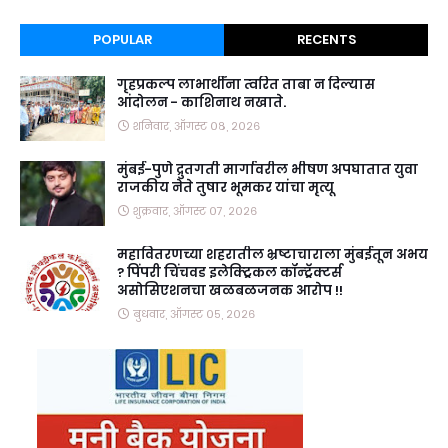
POPULAR
RECENTS
गृहप्रकल्प लाभार्थींना त्वरित ताबा न दिल्यास
आंदोलन - काशिनाथ नखाते.
शनिवार, ऑगस्ट ०८, २०२६
मुंबई-पुणे द्रुतगती मार्गावरील भीषण अपघातात युवा
राजकीय नेते तुषार भूमकर यांचा मृत्यू
शुक्रवार, ऑगस्ट ०७, २०२६
महावितरणच्या शहरातील भ्रष्टाचाराला मुंबईतून अभय
? पिंपरी चिंचवड इलेक्ट्रिकल कॉन्ट्रॅक्टर्स
असोसिएशनचा खळबळजनक आरोप !!
बुधवार, ऑगस्ट ०५, २०२६