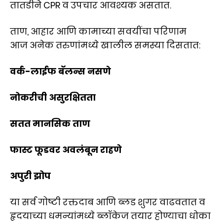
तातडीने CPR व उपचार आवश्यक असतात.
ताण, आहार आणि कामाच्या सवयींचा परिणाम
आज अनेक तरुणांमध्ये खालील समस्या दिसतात:
वर्क-लाईफ बॅलन्स नसणे
नोकरीची असुरक्षितता
सतत मानसिक ताण
फास्ट फूडवर अवलंबून राहणे
अपुरी झोप
या सर्व गोष्टी रक्तदाब आणि ब्लड शुगर वाढवतात व
हृदयाच्या धमन्यांमध्ये ब्लॉकेज तयार होण्याचा धोका