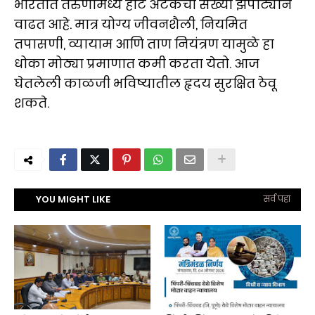
भारतात तरुणांमध्ये हार्ट अटॅकची संख्या झपाट्याने
वाढत आहे. मात्र योग्य जीवनशैली, नियमित
तपासणी, व्यायाम आणि ताण नियंत्रण यामुळे हा
धोका मोठ्या प्रमाणात कमी करता येतो. आज
घेतलेली काळजी भविष्यातील हृदय सुरक्षित ठेवू
शकते.
YOU MIGHT LIKE
सर्व पहा