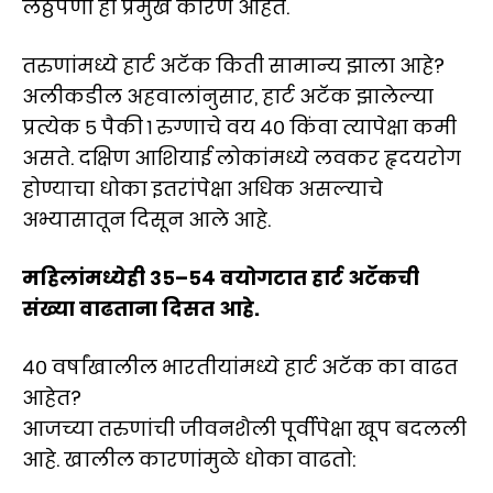
लठ्ठपणा ही प्रमुख कारणे आहेत.
तरुणांमध्ये हार्ट अटॅक किती सामान्य झाला आहे?
अलीकडील अहवालांनुसार, हार्ट अटॅक झालेल्या
प्रत्येक ५ पैकी १ रुग्णाचे वय ४० किंवा त्यापेक्षा कमी
असते. दक्षिण आशियाई लोकांमध्ये लवकर हृदयरोग
होण्याचा धोका इतरांपेक्षा अधिक असल्याचे
अभ्यासातून दिसून आले आहे.
महिलांमध्येही ३५–५४ वयोगटात हार्ट अटॅकची
संख्या वाढताना दिसत आहे.
४० वर्षांखालील भारतीयांमध्ये हार्ट अटॅक का वाढत
आहेत?
आजच्या तरुणांची जीवनशैली पूर्वीपेक्षा खूप बदलली
आहे. खालील कारणांमुळे धोका वाढतो: