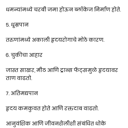
धमन्यांमध्ये चरबी जमा होऊन ब्लॉकेज निर्माण होते.
५. धूम्रपान
तरुणांमध्ये अकाली हृदयरोगाचे मोठे कारण.
६. चुकीचा आहार
जास्त साखर, मीठ आणि ट्रान्स फॅट्समुळे हृदयावर
ताण वाढतो.
७. अतिमद्यपान
हृदय कमकुवत होते आणि रक्तदाब वाढतो.
आनुवंशिक आणि जीवनशैलीशी संबंधित धोके