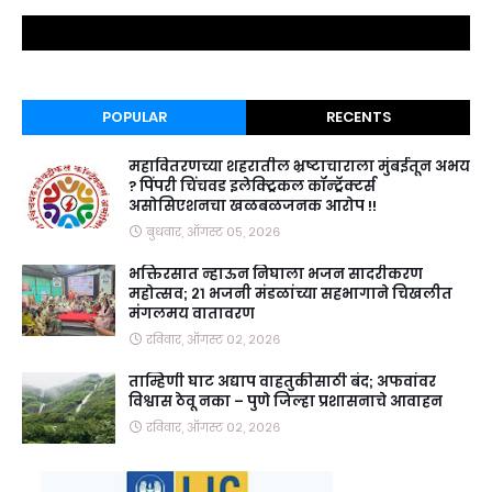
POPULAR
RECENTS
महावितरणच्या शहरातील भ्रष्टाचाराला मुंबईतून अभय
? पिंपरी चिंचवड इलेक्ट्रिकल कॉन्ट्रॅक्टर्स
असोसिएशनचा खळबळजनक आरोप !!
बुधवार, ऑगस्ट ०५, २०२६
भक्तिरसात न्हाऊन निघाला भजन सादरीकरण
महोत्सव; २१ भजनी मंडळांच्या सहभागाने चिखलीत
मंगलमय वातावरण
रविवार, ऑगस्ट ०२, २०२६
ताम्हिणी घाट अद्याप वाहतुकीसाठी बंद; अफवांवर
विश्वास ठेवू नका – पुणे जिल्हा प्रशासनाचे आवाहन
रविवार, ऑगस्ट ०२, २०२६