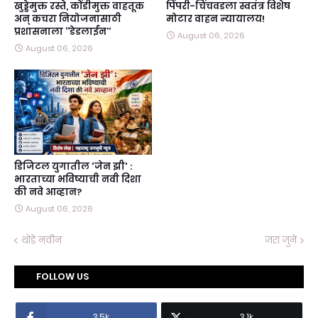
खुड्डेमुक्त रस्ते, कोंडीमुक्त वाहतूक
पिंपरी-चिंचवडला स्वतंत्र विशेष
अन्‌ कचरा नियोजनासाठी
मोटार वाहन न्यायालय!
प्रशासनाला ‘‘डेडलाईन’’
August 06, 2026
August 06, 2026
डिजिटल युगातील 'जेन झी' :
भारताच्या भविष्याची नवी दिशा
की नवे आव्हान?
August 06, 2026
थोडे नवीन
जरा जुने
FOLLOW US
3.5k
3.1k