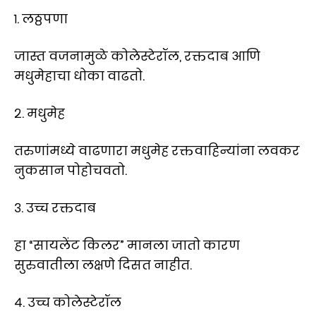
१. लठ्ठपणा
जास्त वजनामुळे कोलेस्टेरॉल, रक्तदाब आणि
मधुमेहाचा धोका वाढतो.
२. मधुमेह
तरुणांमध्ये वाढणारा मधुमेह रक्तवाहिन्यांना लवकर
नुकसान पोहोचवतो.
३. उच्च रक्तदाब
हा “सायलेंट किलर” मानला जातो कारण
सुरुवातीला लक्षणे दिसत नाहीत.
४. उच्च कोलेस्टेरॉल