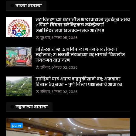
ताज्या बातम्या
महावितरणच्या शहरातील भ्रष्टाचाराला मुंबईतून अभय
? पिंपरी चिंचवड इलेक्ट्रिकल कॉन्ट्रॅक्टर्स
असोसिएशनचा खळबळजनक आरोप !!
बुधवार, ऑगस्ट ०५, २०२६
भक्तिरसात न्हाऊन निघाला भजन सादरीकरण
महोत्सव; २१ भजनी मंडळांच्या सहभागाने चिखलीत
मंगलमय वातावरण
रविवार, ऑगस्ट ०२, २०२६
ताम्हिणी घाट अद्याप वाहतुकीसाठी बंद; अफवांवर
विश्वास ठेवू नका – पुणे जिल्हा प्रशासनाचे आवाहन
रविवार, ऑगस्ट ०२, २०२६
महत्वाच्या बातम्या
pune