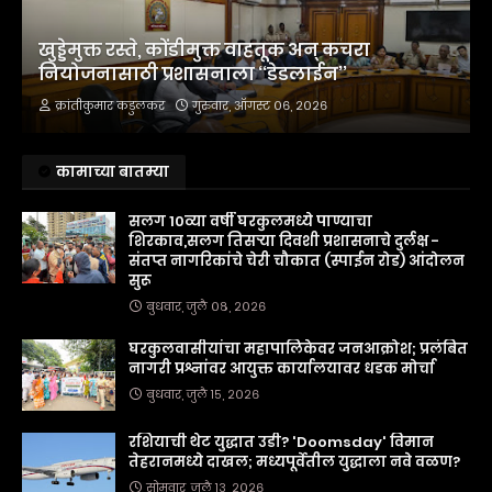
खुड्डेमुक्त रस्ते, कोंडीमुक्त वाहतूक अन्‌ कचरा
नियोजनासाठी प्रशासनाला ‘‘डेडलाईन’’
क्रांतीकुमार कडुलकर
गुरुवार, ऑगस्ट ०६, २०२६
कामाच्या बातम्या
सलग 10व्या वर्षी घरकुलमध्ये पाण्याचा
शिरकाव,सलग तिसऱ्या दिवशी प्रशासनाचे दुर्लक्ष -
संतप्त नागरिकांचे चेरी चौकात (स्पाईन रोड) आंदोलन
सुरू
बुधवार, जुलै ०८, २०२६
घरकुलवासीयांचा महापालिकेवर जनआक्रोश; प्रलंबित
नागरी प्रश्नांवर आयुक्त कार्यालयावर धडक मोर्चा
बुधवार, जुलै १५, २०२६
रशियाची थेट युद्धात उडी? 'Doomsday' विमान
तेहरानमध्ये दाखल; मध्यपूर्वेतील युद्धाला नवे वळण?
सोमवार, जुलै १३, २०२६