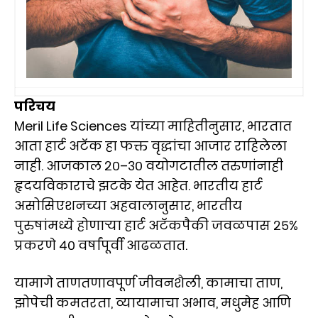
परिचय
Meril Life Sciences यांच्या माहितीनुसार, भारतात
आता हार्ट अटॅक हा फक्त वृद्धांचा आजार राहिलेला
नाही. आजकाल २०–३० वयोगटातील तरुणांनाही
हृदयविकाराचे झटके येत आहेत. भारतीय हार्ट
असोसिएशनच्या अहवालानुसार, भारतीय
पुरुषांमध्ये होणाऱ्या हार्ट अटॅकपैकी जवळपास २५%
प्रकरणे ४० वर्षांपूर्वी आढळतात.
यामागे ताणतणावपूर्ण जीवनशैली, कामाचा ताण,
झोपेची कमतरता, व्यायामाचा अभाव, मधुमेह आणि