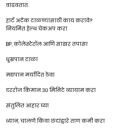
वाढवतात.
हार्ट अटॅक टाळण्यासाठी काय करावे?
नियमित हेल्थ चेकअप करा
BP, कोलेस्टेरॉल आणि साखर तपासा
धूम्रपान टाळा
मद्यपान मर्यादित ठेवा
दररोज किमान ३० मिनिटे व्यायाम करा
संतुलित आहार घ्या
ध्यान, चालणे किंवा छंदांद्वारे ताण कमी करा