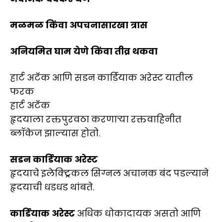
मळमळ किंवा अपचनासारखा त्रास
अनियमित घाम येणे किंवा तीव्र थकवा
हार्ट अटॅक आणि सडन कार्डियाक अरेस्ट यातील
फरक
हार्ट अटॅक
हृदयाला रक्तपुरवठा करणाऱ्या रक्तवाहिनीत
ब्लॉकेज झाल्यास होतो.
सडन कार्डियाक अरेस्ट
हृदयाचे इलेक्ट्रिकल सिग्नल अचानक बंद पडल्याने
हृदयाची धडधड थांबते.
कार्डियाक अरेस्ट
अधिक धोकादायक असतो आणि